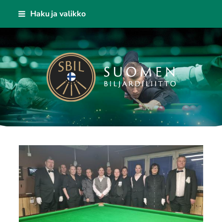
Siirry
Haku ja valikko
sivun
sisältöön
Suomen Biljardiliitto ry