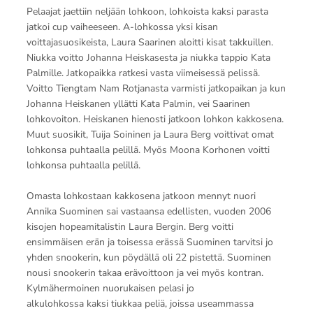
Pelaajat jaettiin neljään lohkoon, lohkoista kaksi parasta
jatkoi cup vaiheeseen. A-lohkossa yksi kisan
voittajasuosikeista, Laura Saarinen aloitti kisat takkuillen.
Niukka voitto Johanna Heiskasesta ja niukka tappio Kata
Palmille. Jatkopaikka ratkesi vasta viimeisessä pelissä.
Voitto Tiengtam Nam Rotjanasta varmisti jatkopaikan ja kun
Johanna Heiskanen yllätti Kata Palmin, vei Saarinen
lohkovoiton. Heiskanen hienosti jatkoon lohkon kakkosena.
Muut suosikit, Tuija Soininen ja Laura Berg voittivat omat
lohkonsa puhtaalla pelillä. Myös Moona Korhonen voitti
lohkonsa puhtaalla pelillä.
Omasta lohkostaan kakkosena jatkoon mennyt nuori
Annika Suominen sai vastaansa edellisten, vuoden 2006
kisojen hopeamitalistin Laura Bergin. Berg voitti
ensimmäisen erän ja toisessa erässä Suominen tarvitsi jo
yhden snookerin, kun pöydällä oli 22 pistettä. Suominen
nousi snookerin takaa erävoittoon ja vei myös kontran.
Kylmähermoinen nuorukaisen pelasi jo
alkulohkossa kaksi tiukkaa peliä, joissa useammassa