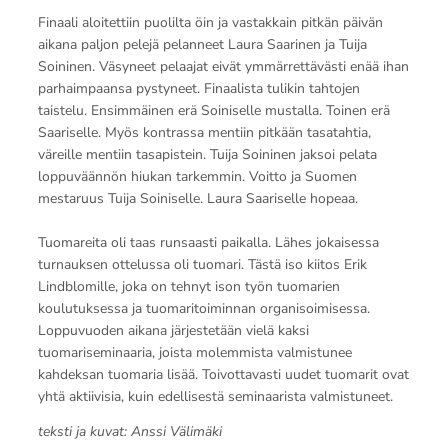
Finaali aloitettiin puolilta öin ja vastakkain pitkän päivän
aikana paljon pelejä pelanneet Laura Saarinen ja Tuija
Soininen. Väsyneet pelaajat eivät ymmärrettävästi enää ihan
parhaimpaansa pystyneet. Finaalista tulikin tahtojen
taistelu. Ensimmäinen erä Soiniselle mustalla. Toinen erä
Saariselle. Myös kontrassa mentiin pitkään tasatahtia,
väreille mentiin tasapistein. Tuija Soininen jaksoi pelata
loppuväännön hiukan tarkemmin. Voitto ja Suomen
mestaruus Tuija Soiniselle. Laura Saariselle hopeaa.
Tuomareita oli taas runsaasti paikalla. Lähes jokaisessa
turnauksen ottelussa oli tuomari. Tästä iso kiitos Erik
Lindblomille, joka on tehnyt ison työn tuomarien
koulutuksessa ja tuomaritoiminnan organisoimisessa.
Loppuvuoden aikana järjestetään vielä kaksi
tuomariseminaaria, joista molemmista valmistunee
kahdeksan tuomaria lisää. Toivottavasti uudet tuomarit ovat
yhtä aktiivisia, kuin edellisestä seminaarista valmistuneet.
teksti ja kuvat: Anssi Välimäki