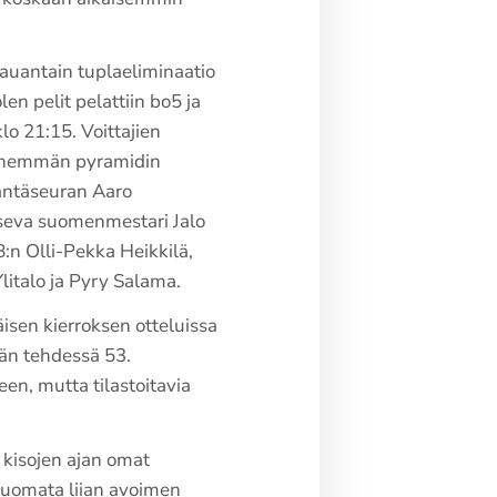
lauantain tuplaeliminaatio
en pelit pelattiin bo5 ja
klo 21:15. Voittajien
 enemmän pyramidin
äntäseuran Aaro
tseva suomenmestari Jalo
:n Olli-Pekka Heikkilä,
italo ja Pyry Salama.
isen kierroksen otteluissa
än tehdessä 53.
en, mutta tilastoitavia
 kisojen ajan omat
huomata liian avoimen