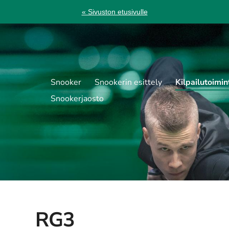
« Sivuston etusivulle
Snooker
Snookerin esittely
Kilpailutoimin
Snookerjaosto
RG3