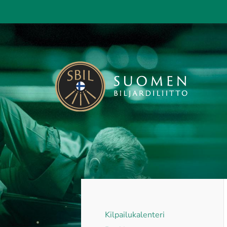
Siirry
sivun
sisältöön
Suomen Biljardiliitto ry
Kilpailukalenteri