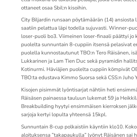
ottaneet osaa Sbil:n kisoihin.
City Biljardin runsaan pöytämäärän (14) ansiosta 
saatiin pelattua läpi todella sujuvasti. Winner-puol
loser-puoli bo3. Viimeinen loser-finaali päättyi jo 
puolelta sunnuntain 8-cuppiin itsensä pelasivat
puolella kunnostautunut TBO:n Tero Räisänen, is
Lukkarinen ja Lam Tien Duc sekä pyramidin halli
Kotinurmi. Häviäjien puolelta cuppiin kömpivät OB
TBO:ta edustava Kimmo Suorsa sekä CSS:n Juho Yl
Kisojen pisimmät lyöntisarjat nähtiin heti ensimmä
Räisäsen painaessa tauluun lukemat 59 ja Heikkil
Breakbuilding hyytyi ensimmäisen kierroksen jälke
sarjoja kertyi lopulta yhteensä 15kpl.
Sunnuntain 8-cup polkaistiin käyntiin klo10. Koko
aloituksensa ”takapaukulla” lyönyt Räisänen sai 