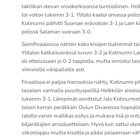
taktiikan olevan snookerkisoissa turmiollinen. Heik
toi voiton lukemin 3-1. Ylitalo kaatoi omassa peli
Kotinurmi päihitti Suorsan erävoitoin 3-1 ja Lam
pelissä Salaman suoraan 3-0.
Semifinaaleissa nähtiin koko kisojen tiukimmat tais
Ylitalon katkaisuerässä luvuin 3-2 ja Kotinurmi 
oli ottelussaan jo 0-2 tappiolla, mutta onnistui t
viimeisille väripalloille asti.
Finaalissa ei paljoa hienouksia nähty. Kotinurmi piti
tasaisen varmalla pussituspelillä Heikkilän aisois
lukemin 3-1. Lämpimät onnittelut Jalo Kotinurmell
toisen kerran peräkkäin Oulun Divareissa hopealle
Jalolta varsin mallikas esitys ja mukava lisä jo e
biljardilajien ansioluetteloon. Hyvä kun sattui ol
viikonloppu muilta kisoilta ja pääsi pelaamaan vä