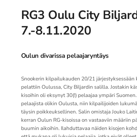
RG3 Oulu City Biljar
7.-8.11.2020
Oulun divarissa pelaajaryntäys
Snookerin kilpailukauden 20/21 järjestyksessään 
pelattiin Oulussa, City Biljardin salilla. Jostakin 
kisoihin oli eksynyt 30(!) pelaajaa ympäri Suomen.
pelaajista olikin Oulusta, niin kilpailijoiden lukum
täysin poikkeuksellinen. Salin omistaja Jouko Laiti
kerran Oulun RG-kisoissa on vastaaviin määriin 
buumin aikoihin. Ilahduttavaa näiden kisojen kohd
että mukana oli lukuisia pelaajia, jotka eivät oll