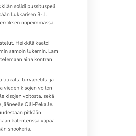
kilän solidi pussituspeli
ssään Lukkarisen 3-1.
 kierroksen nopeimmassa
telut. Heikkilä kaatoi
Lamin samoin lukemin. Lam
aistelemaan aina kontran
 tiukalla turvapelillä ja
sa vieden kisojen voiton
e kisojen voitosta, sekä
 jääneelle Olli-Pekalle.
ntuudestaan pitkään
emaan kalenterissa vapaa
hän snookeria.