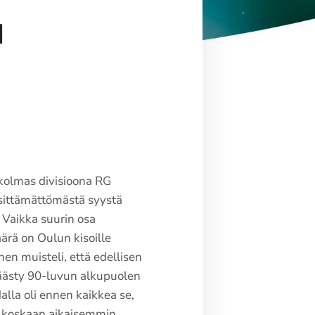
d
kolmas divisioona RG
käsittämättömästä syystä
 Vaikka suurin osa
äärä on Oulun kisoille
nen muisteli, että edellisen
päästy 90-luvun alkupuolen
alla oli ennen kaikkea se,
eet koskaan aikaisemmin