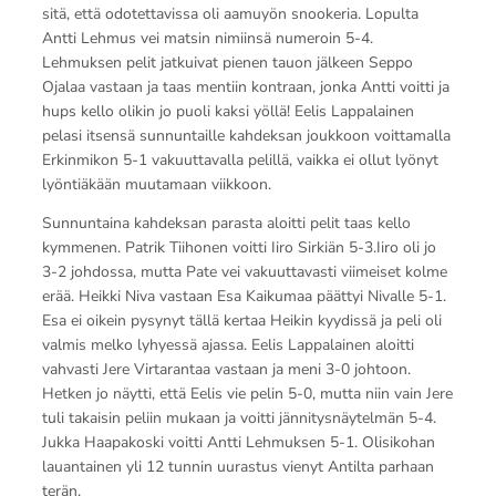
sitä, että odotettavissa oli aamuyön snookeria. Lopulta
Antti Lehmus vei matsin nimiinsä numeroin 5-4.
Lehmuksen pelit jatkuivat pienen tauon jälkeen Seppo
Ojalaa vastaan ja taas mentiin kontraan, jonka Antti voitti ja
hups kello olikin jo puoli kaksi yöllä! Eelis Lappalainen
pelasi itsensä sunnuntaille kahdeksan joukkoon voittamalla
Erkinmikon 5-1 vakuuttavalla pelillä, vaikka ei ollut lyönyt
lyöntiäkään muutamaan viikkoon.
Sunnuntaina kahdeksan parasta aloitti pelit taas kello
kymmenen. Patrik Tiihonen voitti Iiro Sirkiän 5-3.Iiro oli jo
3-2 johdossa, mutta Pate vei vakuuttavasti viimeiset kolme
erää. Heikki Niva vastaan Esa Kaikumaa päättyi Nivalle 5-1.
Esa ei oikein pysynyt tällä kertaa Heikin kyydissä ja peli oli
valmis melko lyhyessä ajassa. Eelis Lappalainen aloitti
vahvasti Jere Virtarantaa vastaan ja meni 3-0 johtoon.
Hetken jo näytti, että Eelis vie pelin 5-0, mutta niin vain Jere
tuli takaisin peliin mukaan ja voitti jännitysnäytelmän 5-4.
Jukka Haapakoski voitti Antti Lehmuksen 5-1. Olisikohan
lauantainen yli 12 tunnin uurastus vienyt Antilta parhaan
terän.