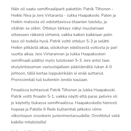
Näin oli saatu semifinaaliparit pakettiin: Patrik Tiihonen -
Heikki Niva ja Jere Virtaranta - Jukka Haapakoski. Paten ja
Heikin matsista oli odotettavissa titaanien taistelu, ja
sitähän se olikin. Ottelun tärkeys näkyi muutamaan
otteeseen räikeinä virheinä, vaikka kaiken kaikkiaan pelin
taso oli todella hyvä. Patrik voitti ottelun 5-3 ja selätti
Heikin pitkästä aikaa, olisikohan edellisestä voitosta jo pari
vuotta aikaa. Jere Virtarannan ja Jukka Haapakosken
semifinaali päättyi myös tulokseen 5-3. Jere antoi taas
etulyöntiaseman vastustajalleen päästämällä Jukan 4-0
johtoon, tällä kertaa loppukirikään ei enää auttanut.
Pronssimitali tuli kuitenkin Jerelle kaulaan.
Finaalissa kohtasivat Patrik Tiihonen ja Jukka Haapakoski.
Patrik voitti finaalin 5-1, vaikka näytti että paras pelivire oli
jo käytetty tiukassa semifinaalissa. Haapakoskelle hienosti
hopeaa ja Patelle 6 Reds kultamitali jatkoksi viime
viikonlopun snookerin juniorimestaruudelle. Onnittelut vielä
kaikille mitalisteille!