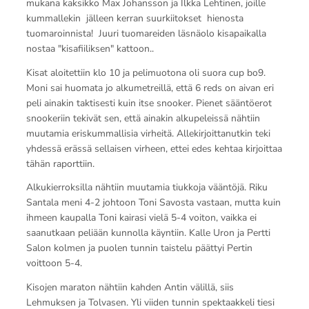
mukana kaksikko Max Johansson ja Ilkka Lehtinen, joille
kummallekin jälleen kerran suurkiitokset hienosta
tuomaroinnista! Juuri tuomareiden läsnäolo kisapaikalla
nostaa "kisafiiliksen" kattoon..
Kisat aloitettiin klo 10 ja pelimuotona oli suora cup bo9.
Moni sai huomata jo alkumetreillä, että 6 reds on aivan eri
peli ainakin taktisesti kuin itse snooker. Pienet sääntöerot
snookeriin tekivät sen, että ainakin alkupeleissä nähtiin
muutamia eriskummallisia virheitä. Allekirjoittanutkin teki
yhdessä erässä sellaisen virheen, ettei edes kehtaa kirjoittaa
tähän raporttiin.
Alkukierroksilla nähtiin muutamia tiukkoja vääntöjä. Riku
Santala meni 4-2 johtoon Toni Savosta vastaan, mutta kuin
ihmeen kaupalla Toni kairasi vielä 5-4 voiton, vaikka ei
saanutkaan peliään kunnolla käyntiin. Kalle Uron ja Pertti
Salon kolmen ja puolen tunnin taistelu päättyi Pertin
voittoon 5-4.
Kisojen maraton nähtiin kahden Antin välillä, siis
Lehmuksen ja Tolvasen. Yli viiden tunnin spektaakkeli tiesi