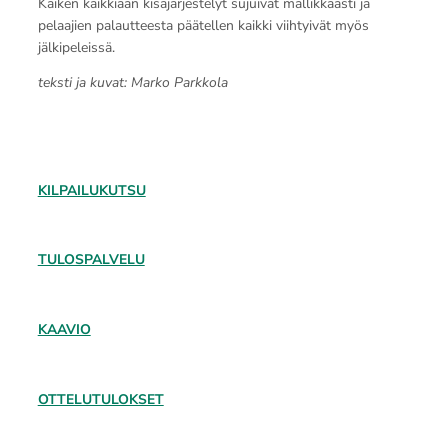
Kaiken kaikkiaan kisajärjestelyt sujuivat mallikkaasti ja
pelaajien palautteesta päätellen kaikki viihtyivät myös
jälkipeleissä.
teksti ja kuvat: Marko Parkkola
KILPAILUKUTSU
TULOSPALVELU
KAAVIO
OTTELUTULOKSET