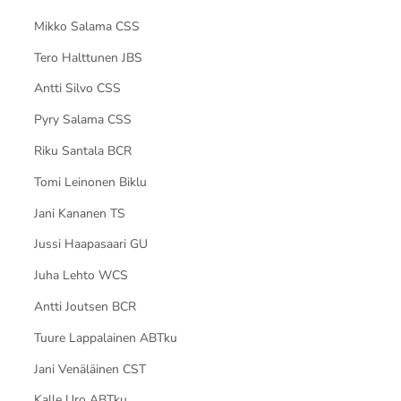
Mikko Salama CSS
Tero Halttunen JBS
Antti Silvo CSS
Pyry Salama CSS
Riku Santala BCR
Tomi Leinonen Biklu
Jani Kananen TS
Jussi Haapasaari GU
Juha Lehto WCS
Antti Joutsen BCR
Tuure Lappalainen ABTku
Jani Venäläinen CST
Kalle Uro ABTku