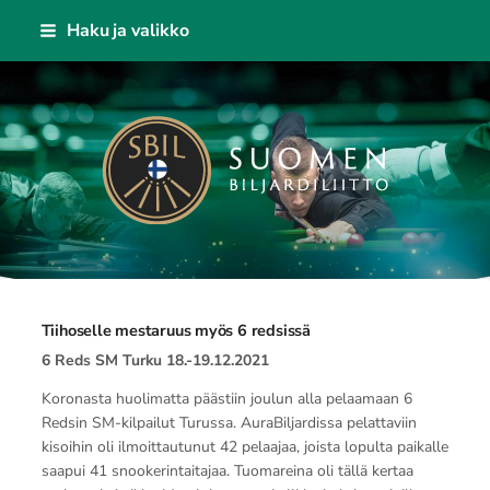
Siirry
Haku ja valikko
sivun
sisältöön
Suomen Biljardiliitto ry
Tiihoselle mestaruus myös 6 redsissä
6 Reds SM Turku 18.-19.12.2021
Koronasta huolimatta päästiin joulun alla pelaamaan 6
Redsin SM-kilpailut Turussa. AuraBiljardissa pelattaviin
kisoihin oli ilmoittautunut 42 pelaajaa, joista lopulta paikalle
saapui 41 snookerintaitajaa. Tuomareina oli tällä kertaa