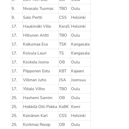
9.
Nivasalo Tuomas
TBO
Oulu
9.
Salo Pertti
CSS
Helsinki
17.
Haukimäki Ville
KeraS
Helsinki
17.
Hiltunen Antti
TBO
Oulu
17.
Kaikumaa Esa
TSK
Kangasala
17.
Koivula Lauri
TS
Kangasala
17.
Koskela Joona
OB
Oulu
17.
Piipponen Eetu
KBT
Kajaani
17.
Villman Juho
JSA
Joensuu
17.
Ylitalo Vilho
TBO
Oulu
25.
Hashemi Samim
OB
Oulu
25.
Heikkilä Olli-Pekka
KeBK
Kemi
25.
Keinänen Kari
CSS
Helsinki
25.
Korkmaz Recep
OB
Oulu