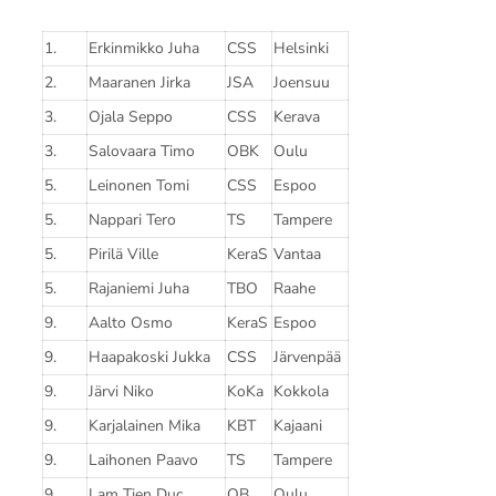
1.
Erkinmikko Juha
CSS
Helsinki
2.
Maaranen Jirka
JSA
Joensuu
3.
Ojala Seppo
CSS
Kerava
3.
Salovaara Timo
OBK
Oulu
5.
Leinonen Tomi
CSS
Espoo
5.
Nappari Tero
TS
Tampere
5.
Pirilä Ville
KeraS
Vantaa
5.
Rajaniemi Juha
TBO
Raahe
9.
Aalto Osmo
KeraS
Espoo
9.
Haapakoski Jukka
CSS
Järvenpää
9.
Järvi Niko
KoKa
Kokkola
9.
Karjalainen Mika
KBT
Kajaani
9.
Laihonen Paavo
TS
Tampere
9.
Lam Tien Duc
OB
Oulu