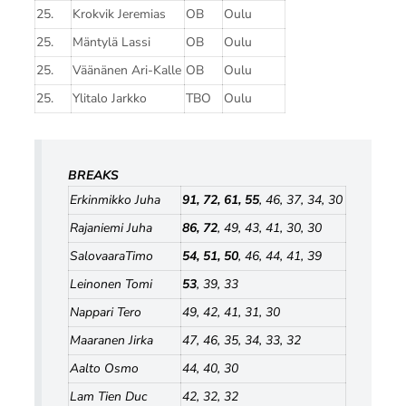
25.
Krokvik Jeremias
OB
Oulu
25.
Mäntylä Lassi
OB
Oulu
25.
Väänänen Ari-Kalle
OB
Oulu
25.
Ylitalo Jarkko
TBO
Oulu
BREAKS
Erkinmikko Juha
91, 72, 61, 55
, 46, 37, 34, 30
Rajaniemi Juha
86, 72
, 49, 43, 41, 30, 30
SalovaaraTimo
54, 51, 50
, 46, 44, 41, 39
Leinonen Tomi
53
, 39, 33
Nappari Tero
49, 42, 41, 31, 30
Maaranen Jirka
47, 46, 35, 34, 33, 32
Aalto Osmo
44, 40, 30
Lam Tien Duc
42, 32, 32