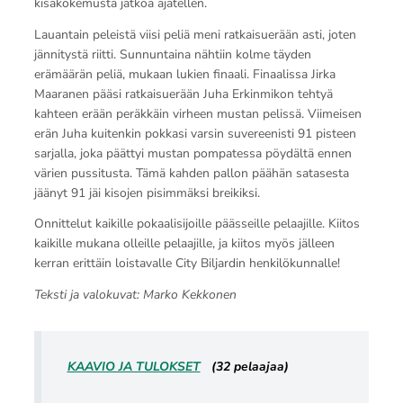
kisakokemusta jatkoa ajatellen.
Lauantain peleistä viisi peliä meni ratkaisuerään asti, joten
jännitystä riitti. Sunnuntaina nähtiin kolme täyden
erämäärän peliä, mukaan lukien finaali. Finaalissa Jirka
Maaranen pääsi ratkaisuerään Juha Erkinmikon tehtyä
kahteen erään peräkkäin virheen mustan pelissä. Viimeisen
erän Juha kuitenkin pokkasi varsin suvereenisti 91 pisteen
sarjalla, joka päättyi mustan pompatessa pöydältä ennen
värien pussitusta. Tämä kahden pallon päähän satasesta
jäänyt 91 jäi kisojen pisimmäksi breikiksi.
Onnittelut kaikille pokaalisijoille päässeille pelaajille. Kiitos
kaikille mukana olleille pelaajille, ja kiitos myös jälleen
kerran erittäin loistavalle City Biljardin henkilökunnalle!
Teksti ja valokuvat: Marko Kekkonen
KAAVIO JA TULOKSET
(32 pelaajaa)