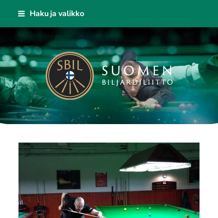
Siirry
Haku ja valikko
sivun
sisältöön
Suomen Biljardiliitto ry