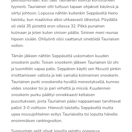
pelihuumoriaan, kun taas Tauriainen esiintyi korostuneen
tyynesti. Tauriainen otti tuttuun tapaan ohjakset käsiinsä ja
siirtyi johtoon. Lopussa nähtiin kuitenkin Seppäseltä hieno
taistelu, kun maaliviiva alkoi uhkaavasti lähestyä. Pöydällä
oli vielä 35 pistettä eron ollessa 32. Pitkä punainen
kulmaan ja joten kuten sinisen päälle. Sininen meni reunaa
hipoen sisään. Ohilyönti olisi saattanut sinetöidä Tauriaisen
voiton.
Tämän jälkeen nähtiin Seppäseltä uskomaton kuuden
snookerin putki. Toisen snookerin jälkeen Tauriainen löi ohi
ja tuomittiin vapaa pallo. Seppänen käytti sen fiksusti pinkin
irroittamiseen vallista ja teki samalla kolmannen snookerin.
Tauriainen purki snookereita hyvällä menestyksellä, kunnes
viides snooker toi jo pari virhettä ja missiä. Kuudennen
snookerin purku päättyi onnekkaasti keltaisen
pussitukseen, josta Tauriainen pääsi nappaamaan tarvittavat
pallot 3-0 voittoon. Hienosti taisteltu Seppäseltä mutta
upea nousujohteinen esitys Tauriaiselta toi lopulta hänelle
ensimmäisen rankingvoiton.
Sunnuntain pelit olivat lopulta pelattu nopeassa