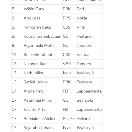
5.
Wilén Turo
PBK
Pori
9.
Aho Jussi
PPS
Nokia
9.
Immonen Saku
CSS
Vihti
9.
Kulmanen Sebastian
GU
Huittinen
9.
Rajainmäki Matti
GU
Tampere
13.
Koskelin Juhani
CSS
Vantaa
13.
Niiranen Ilari
VBK
Tampere
13.
Närhi Mika
Jyvis
Jyväskylä
13.
Setälä Jarkko
PBK
Tampere
17.
Ahola Petri
FBT
Lappeenranta
17.
Asunmaa Miika
GU
Seinäjoki
17.
Käyhty Arto
FBT
Lappeenranta
17.
Pursiainen Aleksi
PasAk
Helsinki
17.
Raja-aho Juhana
Jyvis
Jyväskylä