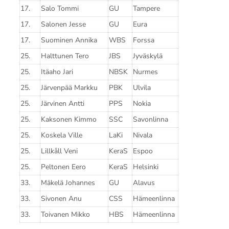
17.
Salo Tommi
GU
Tampere
17.
Salonen Jesse
GU
Eura
17.
Suominen Annika
WBS
Forssa
25.
Halttunen Tero
JBS
Jyväskylä
25.
Itäaho Jari
NBSK
Nurmes
25.
Järvenpää Markku
PBK
Ulvila
25.
Järvinen Antti
PPS
Nokia
25.
Kaksonen Kimmo
SSC
Savonlinna
25.
Koskela Ville
LaKi
Nivala
25.
Lillkåll Veni
KeraS
Espoo
25.
Peltonen Eero
KeraS
Helsinki
33.
Mäkelä Johannes
GU
Alavus
33.
Sivonen Anu
CSS
Hämeenlinna
33.
Toivanen Mikko
HBS
Hämeenlinna