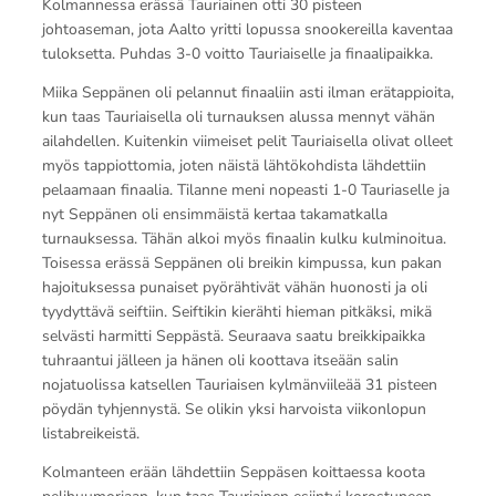
Kolmannessa erässä Tauriainen otti 30 pisteen
johtoaseman, jota Aalto yritti lopussa snookereilla kaventaa
tuloksetta. Puhdas 3-0 voitto Tauriaiselle ja finaalipaikka.
Miika Seppänen oli pelannut finaaliin asti ilman erätappioita,
kun taas Tauriaisella oli turnauksen alussa mennyt vähän
ailahdellen. Kuitenkin viimeiset pelit Tauriaisella olivat olleet
myös tappiottomia, joten näistä lähtökohdista lähdettiin
pelaamaan finaalia. Tilanne meni nopeasti 1-0 Tauriaselle ja
nyt Seppänen oli ensimmäistä kertaa takamatkalla
turnauksessa. Tähän alkoi myös finaalin kulku kulminoitua.
Toisessa erässä Seppänen oli breikin kimpussa, kun pakan
hajoituksessa punaiset pyörähtivät vähän huonosti ja oli
tyydyttävä seiftiin. Seiftikin kierähti hieman pitkäksi, mikä
selvästi harmitti Seppästä. Seuraava saatu breikkipaikka
tuhraantui jälleen ja hänen oli koottava itseään salin
nojatuolissa katsellen Tauriaisen kylmänviileää 31 pisteen
pöydän tyhjennystä. Se olikin yksi harvoista viikonlopun
listabreikeistä.
Kolmanteen erään lähdettiin Seppäsen koittaessa koota