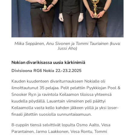
Miika Seppänen, Anu Sivonen ja Tommi Tauriainen (kuva:
Jussi Aho)
Nokian divarikisassa uusia kärkinimiä
Divisioona RG6 Nokia 22.-23.2.2025
Kauden kuudenteen divariturnaukseen Nokialle oli
ilmoittautunut 35 pelajaa. Pelit pelattiin Pyykkiojan Pool &
Snooker Ry:n ja ravintola Keilaamon tiloissa yhteensä
kuudella pöydällä. Lauantain viimeinen peli päättyi
Keilaamolla vasta kello kahden jälkeen yöllä ja yksi loser-
finaali jätettiin suosiolla sunnuntaiaamuun.
8-cuppiin tiensä selvittivät lopulta Osmo Aalto, Vesa
Parantainen, Jarmo Laakkonen, Vesa Rontu, Tommi