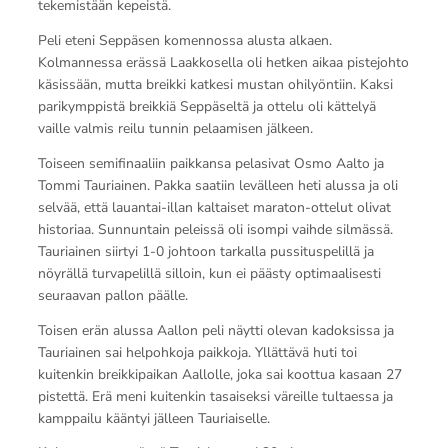
tekemistään kepeistä.
Peli eteni Seppäsen komennossa alusta alkaen.
Kolmannessa erässä Laakkosella oli hetken aikaa pistejohto
käsissään, mutta breikki katkesi mustan ohilyöntiin. Kaksi
parikymppistä breikkiä Seppäseltä ja ottelu oli kättelyä
vaille valmis reilu tunnin pelaamisen jälkeen.
Toiseen semifinaaliin paikkansa pelasivat Osmo Aalto ja
Tommi Tauriainen. Pakka saatiin levälleen heti alussa ja oli
selvää, että lauantai-illan kaltaiset maraton-ottelut olivat
historiaa. Sunnuntain peleissä oli isompi vaihde silmässä.
Tauriainen siirtyi 1-0 johtoon tarkalla pussituspelillä ja
nöyrällä turvapelillä silloin, kun ei päästy optimaalisesti
seuraavan pallon päälle.
Toisen erän alussa Aallon peli näytti olevan kadoksissa ja
Tauriainen sai helpohkoja paikkoja. Yllättävä huti toi
kuitenkin breikkipaikan Aallolle, joka sai koottua kasaan 27
pistettä. Erä meni kuitenkin tasaiseksi väreille tultaessa ja
kamppailu kääntyi jälleen Tauriaiselle.