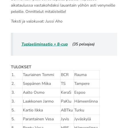
aikataulussa vastakohdaksi lauantain yöhön asti venyneille
peleille. Onnittelut mitalisteille!
Teksti ja valokuvat: Jussi Aho
Tuplaeliminaatio + 8-cup
(35 pelaajaa)
TULOKSET
1.
Tauriainen Tommi
BCR
Rauma
2.
Seppänen Miika
TS
Tampere
3.
Aalto Osmo
KeraS
Espoo
3.
Laakkonen Jarmo
PaKlu
Hämeenlinna
5.
Kartio Ilkka
ABTku
Turku
5.
Parantainen Vesa
Jyvis
Jyväskylä
5.
Rontu Vesa
HBS
Hämeenlinna