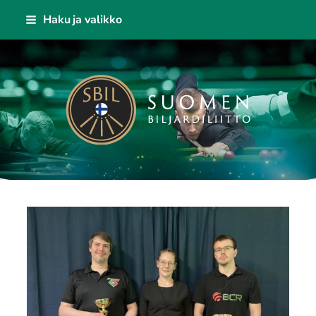
Siirry
Haku ja valikko
sivun
sisältöön
Suomen Biljardiliitto ry