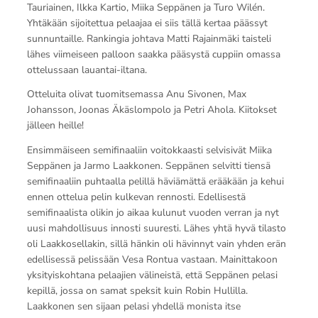
Tauriainen, Ilkka Kartio, Miika Seppänen ja Turo Wilén.
Yhtäkään sijoitettua pelaajaa ei siis tällä kertaa päässyt
sunnuntaille. Rankingia johtava Matti Rajainmäki taisteli
lähes viimeiseen palloon saakka pääsystä cuppiin omassa
ottelussaan lauantai-iltana.
Otteluita olivat tuomitsemassa Anu Sivonen, Max
Johansson, Joonas Äkäslompolo ja Petri Ahola. Kiitokset
jälleen heille!
Ensimmäiseen semifinaaliin voitokkaasti selvisivät Miika
Seppänen ja Jarmo Laakkonen. Seppänen selvitti tiensä
semifinaaliin puhtaalla pelillä häviämättä erääkään ja kehui
ennen ottelua pelin kulkevan rennosti. Edellisestä
semifinaalista olikin jo aikaa kulunut vuoden verran ja nyt
uusi mahdollisuus innosti suuresti. Lähes yhtä hyvä tilasto
oli Laakkosellakin, sillä hänkin oli hävinnyt vain yhden erän
edellisessä pelissään Vesa Rontua vastaan. Mainittakoon
yksityiskohtana pelaajien välineistä, että Seppänen pelasi
kepillä, jossa on samat speksit kuin Robin Hullilla.
Laakkonen sen sijaan pelasi yhdellä monista itse