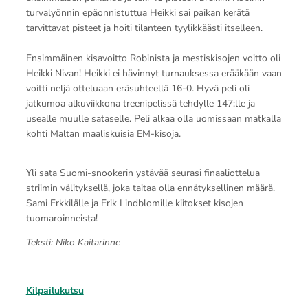
turvalyönnin epäonnistuttua Heikki sai paikan kerätä
tarvittavat pisteet ja hoiti tilanteen tyylikkäästi itselleen.
Ensimmäinen kisavoitto Robinista ja mestiskisojen voitto oli
Heikki Nivan! Heikki ei hävinnyt turnauksessa erääkään vaan
voitti neljä otteluaan eräsuhteellä 16-0. Hyvä peli oli
jatkumoa alkuviikkona treenipelissä tehdylle 147:lle ja
usealle muulle sataselle. Peli alkaa olla uomissaan matkalla
kohti Maltan maaliskuisia EM-kisoja.
Yli sata Suomi-snookerin ystävää seurasi finaaliottelua
striimin välityksellä, joka taitaa olla ennätyksellinen määrä.
Sami Erkkilälle ja Erik Lindblomille kiitokset kisojen
tuomaroinneista!
Teksti: Niko Kaitarinne
Kilpailukutsu