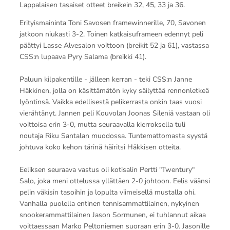
Lappalaisen tasaiset otteet breikein 32, 45, 33 ja 36.
Erityismaininta Toni Savosen framewinnerille, 70, Savonen
jatkoon niukasti 3-2. Toinen katkaisuframeen edennyt peli
päättyi Lasse Alvesalon voittoon (breikit 52 ja 61), vastassa
CSS:n lupaava Pyry Salama (breikki 41).
Paluun kilpakentille - jälleen kerran - teki CSS:n Janne
Häkkinen, jolla on käsittämätön kyky säilyttää rennonletkeä
lyöntinsä. Vaikka edellisestä pelikerrasta onkin taas vuosi
vierähtänyt. Jannen peli Kouvolan Joonas Sileniä vastaan oli
voittoisa erin 3-0, mutta seuraavalla kierroksella tuli
noutaja Riku Santalan muodossa. Tuntemattomasta syystä
johtuva koko kehon tärinä häiritsi Häkkisen otteita.
Eeliksen seuraava vastus oli kotisalin Pertti "Twentury"
Salo, joka meni ottelussa yllättäen 2-0 johtoon. Eelis väänsi
pelin väkisin tasoihin ja lopulta viimeisellä mustalla ohi.
Vanhalla puolella entinen tennisammattilainen, nykyinen
snookerammattilainen Jason Sormunen, ei tuhlannut aikaa
voittaessaan Marko Peltoniemen suoraan erin 3-0. Jasonille