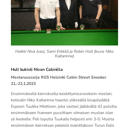
Heikki Niva (vas), Sami Erkkilä ja Robin Hull (kuva: Niko
Kaitarinne)
Hull kukisti Nivan Cabinilla
Mestaruussarja RG5 Helsinki Cabin Street Snooker
21.-22.1.2023
Ensimmäisellä kierroksella keskittymissnookerin mestari,
kotisalin Niko Kaitarinne haastoi ylikireällä kisapöydällä
Espoon Tuukka Miettisen, joka vastasi jäätävällä 42 putsilla
ensimmäiseen frameen pussittaen viimeisen mustan olan
yli keskelle. Peli lopulta Tuukalle helposti erin 3-0. Muista
ensimmäisen kierroksen peleistä mainittakoon Turun Eelis