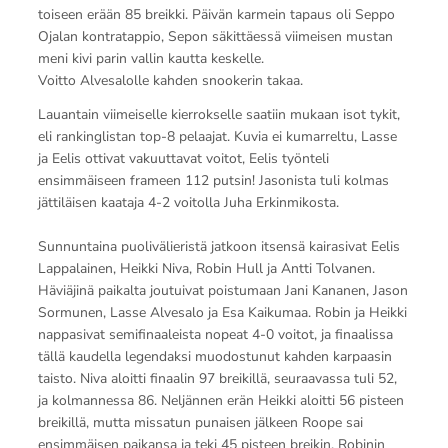
toiseen erään 85 breikki. Päivän karmein tapaus oli Seppo
Ojalan kontratappio, Sepon säkittäessä viimeisen mustan
meni kivi parin vallin kautta keskelle.
Voitto Alvesalolle kahden snookerin takaa.
Lauantain viimeiselle kierrokselle saatiin mukaan isot tykit,
eli rankinglistan top-8 pelaajat. Kuvia ei kumarreltu, Lasse
ja Eelis ottivat vakuuttavat voitot, Eelis työnteli
ensimmäiseen frameen 112 putsin! Jasonista tuli kolmas
jättiläisen kaataja 4-2 voitolla Juha Erkinmikosta.
Sunnuntaina puolivälieristä jatkoon itsensä kairasivat Eelis
Lappalainen, Heikki Niva, Robin Hull ja Antti Tolvanen.
Häviäjinä paikalta joutuivat poistumaan Jani Kananen, Jason
Sormunen, Lasse Alvesalo ja Esa Kaikumaa. Robin ja Heikki
nappasivat semifinaaleista nopeat 4-0 voitot, ja finaalissa
tällä kaudella legendaksi muodostunut kahden karpaasin
taisto. Niva aloitti finaalin 97 breikillä, seuraavassa tuli 52,
ja kolmannessa 86. Neljännen erän Heikki aloitti 56 pisteen
breikillä, mutta missatun punaisen jälkeen Roope sai
ensimmäisen paikansa ja teki 45 pisteen breikin. Robinin