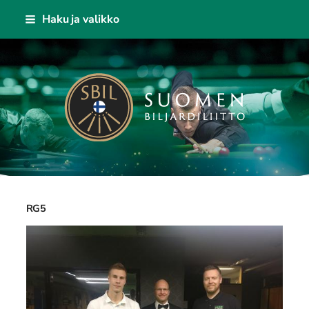
Siirry
Haku ja valikko
sivun
sisältöön
Suomen Biljardiliitto ry
RG5