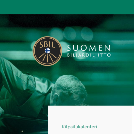
Siirry
sivun
sisältöön
Suomen Biljardiliitto ry
Kilpailukalenteri