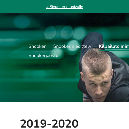
« Sivuston etusivulle
Snooker
Snookerin esittely
Kilpailutoimin
Snookerjaosto
2019-2020