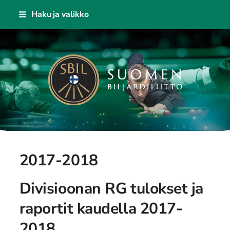
Siirry
Haku ja valikko
sivun
sisältöön
Suomen Biljardiliitto ry
2017-2018
Divisioonan RG tulokset ja
raportit kaudella 2017-
2018