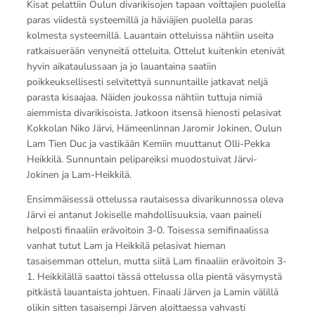
Kisat pelattiin Oulun divarikisojen tapaan voittajien puolella
paras viidestä systeemillä ja häviäjien puolella paras
kolmesta systeemillä. Lauantain otteluissa nähtiin useita
ratkaisuerään venyneitä otteluita. Ottelut kuitenkin etenivät
hyvin aikataulussaan ja jo lauantaina saatiin
poikkeuksellisesti selvitettyä sunnuntaille jatkavat neljä
parasta kisaajaa. Näiden joukossa nähtiin tuttuja nimiä
aiemmista divarikisoista. Jatkoon itsensä hienosti pelasivat
Kokkolan Niko Järvi, Hämeenlinnan Jaromir Jokinen, Oulun
Lam Tien Duc ja vastikään Kemiin muuttanut Olli-Pekka
Heikkilä. Sunnuntain pelipareiksi muodostuivat Järvi-
Jokinen ja Lam-Heikkilä.
Ensimmäisessä ottelussa rautaisessa divarikunnossa oleva
Järvi ei antanut Jokiselle mahdollisuuksia, vaan paineli
helposti finaaliin erävoitoin 3-0. Toisessa semifinaalissa
vanhat tutut Lam ja Heikkilä pelasivat hieman
tasaisemman ottelun, mutta siitä Lam finaaliin erävoitoin 3-
1. Heikkilällä saattoi tässä ottelussa olla pientä väsymystä
pitkästä lauantaista johtuen. Finaali Järven ja Lamin välillä
olikin sitten tasaisempi Järven aloittaessa vahvasti