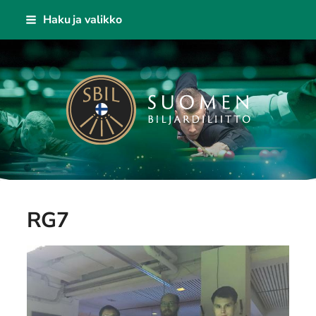
Siirry
Haku ja valikko
sivun
sisältöön
Suomen Biljardiliitto ry
RG7