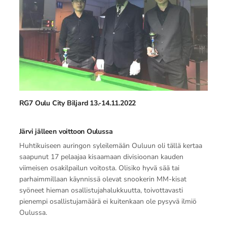
RG7 Oulu City Biljard 13.-14.11.2022
Järvi jälleen voittoon Oulussa
Huhtikuiseen auringon syleilemään Ouluun oli tällä kertaa
saapunut 17 pelaajaa kisaamaan divisioonan kauden
viimeisen osakilpailun voitosta. Olisiko hyvä sää tai
parhaimmillaan käynnissä olevat snookerin MM-kisat
syöneet hieman osallistujahalukkuutta, toivottavasti
pienempi osallistujamäärä ei kuitenkaan ole pysyvä ilmiö
Oulussa.