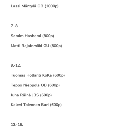
Lassi Mäntylä OB (1000p)
7.-8.
Samim Hashemi (800p)
Matti Rajainmäki GU (800p)
9.-12.
Tuomas Hollanti KoKa (600p)
Teppo Nieppola OB (600p)
Juha Räinä JBS (600p)
Kalevi Toivonen Bari (600p)
13.-16.