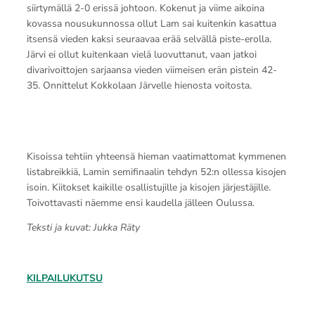
siirtymällä 2-0 erissä johtoon. Kokenut ja viime aikoina
kovassa nousukunnossa ollut Lam sai kuitenkin kasattua
itsensä vieden kaksi seuraavaa erää selvällä piste-erolla.
Järvi ei ollut kuitenkaan vielä luovuttanut, vaan jatkoi
divarivoittojen sarjaansa vieden viimeisen erän pistein 42-
35. Onnittelut Kokkolaan Järvelle hienosta voitosta.
Kisoissa tehtiin yhteensä hieman vaatimattomat kymmenen
listabreikkiä, Lamin semifinaalin tehdyn 52:n ollessa kisojen
isoin. Kiitokset kaikille osallistujille ja kisojen järjestäjille.
Toivottavasti näemme ensi kaudella jälleen Oulussa.
Teksti ja kuvat: Jukka Räty
KILPAILUKUTSU