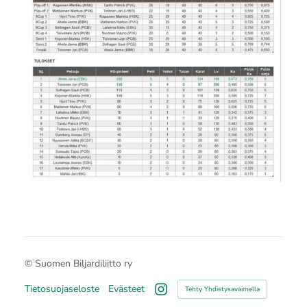
©
Suomen Biljardiliitto ry
Tietosuojaseloste
Evästeet
Tehty Yhdistysavaimella
Instagram