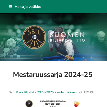
Siirry
Haku ja valikko
sivun
sisältöön
Suomen Biljardiliitto ry
Mestaruussarja 2024-25
Kara RG-lista 2024-2025 kauden jälkeen.pdf
139 KB