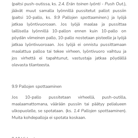
(paitsi push-outissa, ks.
2.4. Erän toinen lyönti - Push Out.
),
jäävät muut samalla lyönnillä pussitetut pallot pussiin
(paitsi 10-pallo, ks.
9.9 Pallojen spottaaminen
.) ja lyöjä
jatkaa lyöntivuoroaan. Jos lyöjä maalaa ja pussittaa
laillisella lyönnillä 10-pallon ennen kuin 10-pallo on
pöydän viimeinen pallo, 10-pallo nostetaan pisteelle ja lyöjä
jatkaa lyöntivuoroaan. Jos lyöjä ei onnistu pussittamaan
maalattua palloa tai tekee virheen, lyöntivuoro vaihtuu ja
jos virhettä ei tapahtunut, vastustaja jatkaa pöydällä
olevasta tilanteesta.
9.9 Pallojen spottaaminen
Jos 10-pallo pussitetaan virheellä, push-outilla,
maalaamattomana, väärään pussiin tai päätyy pelialueen
ulkopuolelle, se spotataan. (ks.
1.4 Pallojen spottaaminen
).
Muita kohdepalloja ei spotata koskaan.