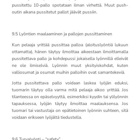
pussitettu 10-pallo spotataan ilman virhettä. Muut push-
outin aikana pussitetut pallot jäävät pussiin.
9.5 Lyöntien maalaaminen ja pallojen pussittaminen
Kun pelaaja yrittää pussittaa palloa (aloituslyöntiä lukuun
ottamatta), hänen täytyy ilmoittaa aikeestaan ilmoittamalla
pussitettava pallo ja kohdepussi jokaisella lyönnillä elleivät
ne ole ilmiselviä. Lyönnin muut yksityiskohdat, kuten
valliosumat ja osumat muihin palloihin ovat samantekeviä.
Jotta pussitettava pallo voidaan laskea lyöjän eduksi,
tuomarin täytyy olla varma mitä pelaaja aikoo yrittää. Jos
tilanteessa on epäselvyyttä, esimerkiksi kyydin tai ylilyönnin
tapauksessa, lyöjän täytyy ilmoittaa maalauksensa. Jos
tuomari tai vastustaja on epätietoinen lyönnin suhteen, sitä
voidaan erikseen lyöjältä tiedustella.
9.6 Turvalyönti – “safety”