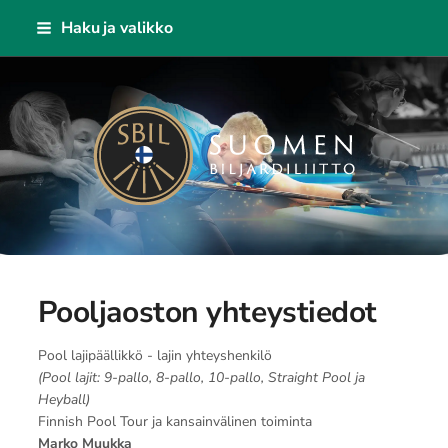
Siirry
Haku ja valikko
sivun
sisältöön
Suomen Biljardiliitto ry
Pooljaoston yhteystiedot
Pool lajipäällikkö - lajin yhteyshenkilö
(Pool lajit: 9-pallo, 8-pallo, 10-pallo, Straight Pool ja
Heyball)
Finnish Pool Tour ja kansainvälinen toiminta
Marko Muukka