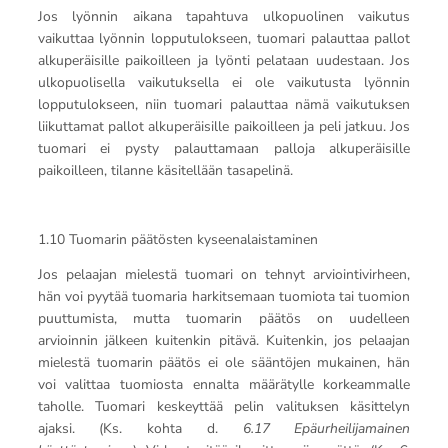
Jos lyönnin aikana tapahtuva ulkopuolinen vaikutus
vaikuttaa lyönnin lopputulokseen, tuomari palauttaa pallot
alkuperäisille paikoilleen ja lyönti pelataan uudestaan. Jos
ulkopuolisella vaikutuksella ei ole vaikutusta lyönnin
lopputulokseen, niin tuomari palauttaa nämä vaikutuksen
liikuttamat pallot alkuperäisille paikoilleen ja peli jatkuu. Jos
tuomari ei pysty palauttamaan palloja alkuperäisille
paikoilleen, tilanne käsitellään tasapelinä.
1.10 Tuomarin päätösten kyseenalaistaminen
Jos pelaajan mielestä tuomari on tehnyt arviointivirheen,
hän voi pyytää tuomaria harkitsemaan tuomiota tai tuomion
puuttumista, mutta tuomarin päätös on uudelleen
arvioinnin jälkeen kuitenkin pitävä. Kuitenkin, jos pelaajan
mielestä tuomarin päätös ei ole sääntöjen mukainen, hän
voi valittaa tuomiosta ennalta määrätylle korkeammalle
taholle. Tuomari keskeyttää pelin valituksen käsittelyn
ajaksi. (Ks. kohta d.
6.17 Epäurheilijamainen