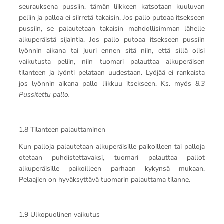
seurauksena pussiin, tämän liikkeen katsotaan kuuluvan
peliin ja palloa ei siirretä takaisin. Jos pallo putoaa itsekseen
pussiin, se palautetaan takaisin mahdollisimman lähelle
alkuperäistä sijaintia. Jos pallo putoaa itsekseen pussiin
lyönnin aikana tai juuri ennen sitä niin, että sillä olisi
vaikutusta peliin, niin tuomari palauttaa alkuperäisen
tilanteen ja lyönti pelataan uudestaan. Lyöjää ei rankaista
jos lyönnin aikana pallo liikkuu itsekseen. Ks. myös
8.3
Pussitettu pallo.
1.8 Tilanteen palauttaminen
Kun palloja palautetaan alkuperäisille paikoilleen tai palloja
otetaan puhdistettavaksi, tuomari palauttaa pallot
alkuperäisille paikoilleen parhaan kykynsä mukaan.
Pelaajien on hyväksyttävä tuomarin palauttama tilanne.
1.9 Ulkopuolinen vaikutus