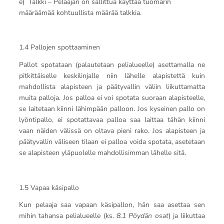
e) Talkki – Pelaajan on sallittua käyttää tuomarin
määräämää kohtuullista määrää talkkia.
1.4 Pallojen spottaaminen
Pallot spotataan (palautetaan pelialueelle) asettamalla ne
pitkittäiselle keskilinjalle niin lähelle alapistettä kuin
mahdollista alapisteen ja päätyvallin väliin liikuttamatta
muita palloja. Jos palloa ei voi spotata suoraan alapisteelle,
se laitetaan kiinni lähimpään palloon. Jos kyseinen pallo on
lyöntipallo, ei spotattavaa palloa saa laittaa tähän kiinni
vaan näiden välissä on oltava pieni rako. Jos alapisteen ja
päätyvallin väliseen tilaan ei palloa voida spotata, asetetaan
se alapisteen yläpuolelle mahdollisimman lähelle sitä.
1.5 Vapaa käsipallo
Kun pelaaja saa vapaan käsipallon, hän saa asettaa sen
mihin tahansa pelialueelle (ks.
8.1 Pöydän osat
) ja liikuttaa