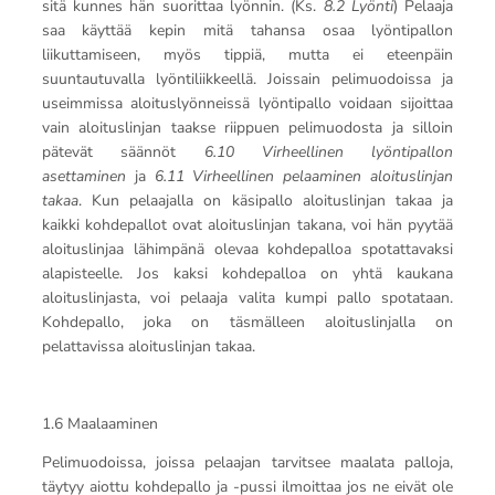
sitä kunnes hän suorittaa lyönnin. (Ks.
8.2 Lyönti
) Pelaaja
saa käyttää kepin mitä tahansa osaa lyöntipallon
liikuttamiseen, myös tippiä, mutta ei eteenpäin
suuntautuvalla lyöntiliikkeellä. Joissain pelimuodoissa ja
useimmissa aloituslyönneissä lyöntipallo voidaan sijoittaa
vain aloituslinjan taakse riippuen pelimuodosta ja silloin
pätevät säännöt
6.10 Virheellinen lyöntipallon
asettaminen
ja
6.11 Virheellinen pelaaminen aloituslinjan
takaa
. Kun pelaajalla on käsipallo aloituslinjan takaa ja
kaikki kohdepallot ovat aloituslinjan takana, voi hän pyytää
aloituslinjaa lähimpänä olevaa kohdepalloa spotattavaksi
alapisteelle. Jos kaksi kohdepalloa on yhtä kaukana
aloituslinjasta, voi pelaaja valita kumpi pallo spotataan.
Kohdepallo, joka on täsmälleen aloituslinjalla on
pelattavissa aloituslinjan takaa.
1.6 Maalaaminen
Pelimuodoissa, joissa pelaajan tarvitsee maalata palloja,
täytyy aiottu kohdepallo ja -pussi ilmoittaa jos ne eivät ole