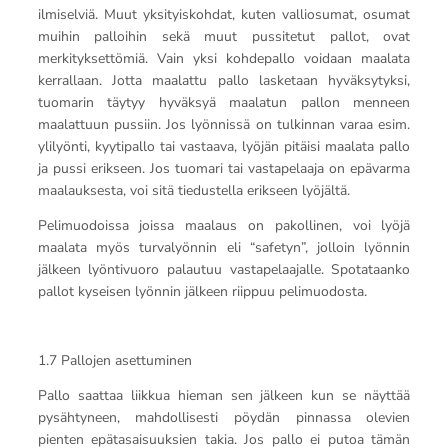
ilmiselviä. Muut yksityiskohdat, kuten valliosumat, osumat
muihin palloihin sekä muut pussitetut pallot, ovat
merkityksettömiä. Vain yksi kohdepallo voidaan maalata
kerrallaan. Jotta maalattu pallo lasketaan hyväksytyksi,
tuomarin täytyy hyväksyä maalatun pallon menneen
maalattuun pussiin. Jos lyönnissä on tulkinnan varaa esim.
ylilyönti, kyytipallo tai vastaava, lyöjän pitäisi maalata pallo
ja pussi erikseen. Jos tuomari tai vastapelaaja on epävarma
maalauksesta, voi sitä tiedustella erikseen lyöjältä.
Pelimuodoissa joissa maalaus on pakollinen, voi lyöjä
maalata myös turvalyönnin eli “safetyn”, jolloin lyönnin
jälkeen lyöntivuoro palautuu vastapelaajalle. Spotataanko
pallot kyseisen lyönnin jälkeen riippuu pelimuodosta.
1.7 Pallojen asettuminen
Pallo saattaa liikkua hieman sen jälkeen kun se näyttää
pysähtyneen, mahdollisesti pöydän pinnassa olevien
pienten epätasaisuuksien takia. Jos pallo ei putoa tämän