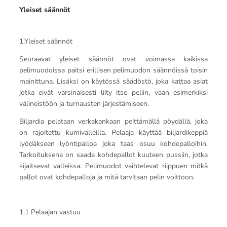
Yleiset säännöt
1.Yleiset säännöt
Seuraavat yleiset säännöt ovat voimassa kaikissa
pelimuodoissa paitsi erillisen pelimuodon säännöissä toisin
mainittuna. Lisäksi on käytössä säädöstö, joka kattaa asiat
jotka eivät varsinaisesti liity itse peliin, vaan esimerkiksi
välineistöön ja turnausten järjestämiseen.
Biljardia pelataan verkakankaan peittämällä pöydällä, joka
on rajoitettu kumivalleilla. Pelaaja käyttää biljardikeppiä
lyödäkseen lyöntipalloa joka taas osuu kohdepalloihin.
Tarkoituksena on saada kohdepallot kuuteen pussiin, jotka
sijaitsevat valleissa. Pelimuodot vaihtelevat riippuen mitkä
pallot ovat kohdepalloja ja mitä tarvitaan pelin voittoon.
1.1 Pelaajan vastuu