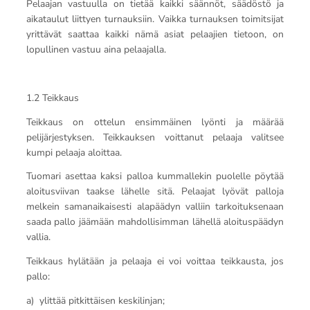
Pelaajan vastuulla on tietää kaikki säännöt, säädöstö ja
aikataulut liittyen turnauksiin. Vaikka turnauksen toimitsijat
yrittävät saattaa kaikki nämä asiat pelaajien tietoon, on
lopullinen vastuu aina pelaajalla.
1.2 Teikkaus
Teikkaus on ottelun ensimmäinen lyönti ja määrää
pelijärjestyksen. Teikkauksen voittanut pelaaja valitsee
kumpi pelaaja aloittaa.
Tuomari asettaa kaksi palloa kummallekin puolelle pöytää
aloitusviivan taakse lähelle sitä. Pelaajat lyövät palloja
melkein samanaikaisesti alapäädyn valliin tarkoituksenaan
saada pallo jäämään mahdollisimman lähellä aloituspäädyn
vallia.
Teikkaus hylätään ja pelaaja ei voi voittaa teikkausta, jos
pallo:
a) ylittää pitkittäisen keskilinjan;