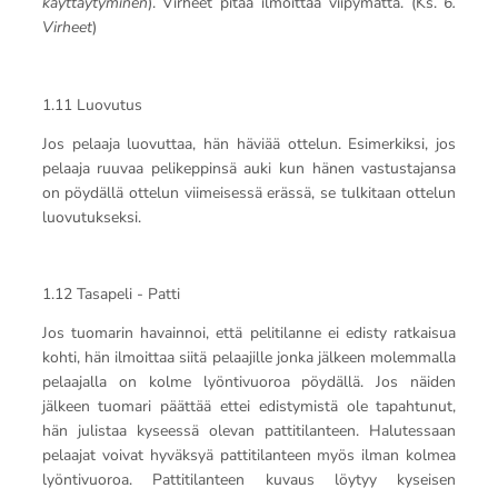
käyttäytyminen
). Virheet pitää ilmoittaa viipymättä. (Ks.
6.
Virheet
)
1.11 Luovutus
Jos pelaaja luovuttaa, hän häviää ottelun. Esimerkiksi, jos
pelaaja ruuvaa pelikeppinsä auki kun hänen vastustajansa
on pöydällä ottelun viimeisessä erässä, se tulkitaan ottelun
luovutukseksi.
1.12 Tasapeli - Patti
Jos tuomarin havainnoi, että pelitilanne ei edisty ratkaisua
kohti, hän ilmoittaa siitä pelaajille jonka jälkeen molemmalla
pelaajalla on kolme lyöntivuoroa pöydällä. Jos näiden
jälkeen tuomari päättää ettei edistymistä ole tapahtunut,
hän julistaa kyseessä olevan pattitilanteen. Halutessaan
pelaajat voivat hyväksyä pattitilanteen myös ilman kolmea
lyöntivuoroa. Pattitilanteen kuvaus löytyy kyseisen