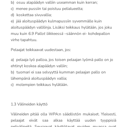
b) osuu alapäädyn valliin useamman kuin kerran;
c) menee pussiin tai poistuu pelialueelta;
d) koskettaa sivuvallia;
e) jää aloituspäädyn kulmapussiin syvemmälle kuin
aloituspäädyn vallilinja. Lisäksi teikkaus hylätään, jos joku
muu kuin
6.9 Pallot liikkeessä
–säännön ei- kohdepallon
virhe tapahtuu.
Pelaajat teikkaavat uudestaan, jos:
a) pelaaja lyö palloa, jos toisen pelaajan lyömä pallo on jo
ehtinyt koskea alapäädyn valliin;
b) tuomari ei saa selvyyttä kumman pelaajan pallo on
lähempänä aloituspäädyn vallia;
c) molempien teikkaus hylätään.
1.3 Välineiden käyttö
Välineiden pitää olla WPA:n säädöstön mukaiset. Yleisesti,
pelaajat eivät saa alkaa käyttää uuden tyyppisiä
pelivälineitä. Seuraavat käyttötavat muiden muassa ovat