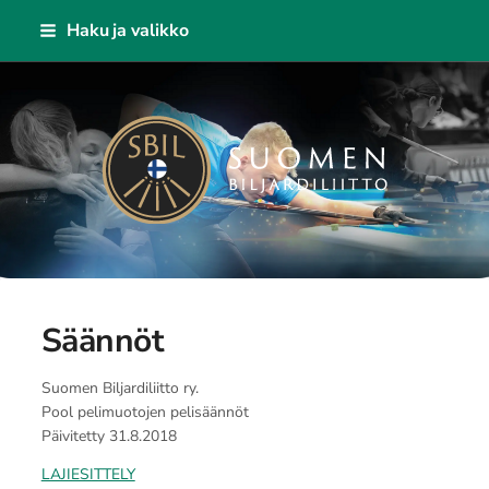
Siirry
Haku ja valikko
sivun
sisältöön
Suomen Biljardiliitto ry
Säännöt
Suomen Biljardiliitto ry.
Pool pelimuotojen pelisäännöt
Päivitetty 31.8.2018
LAJIESITTELY