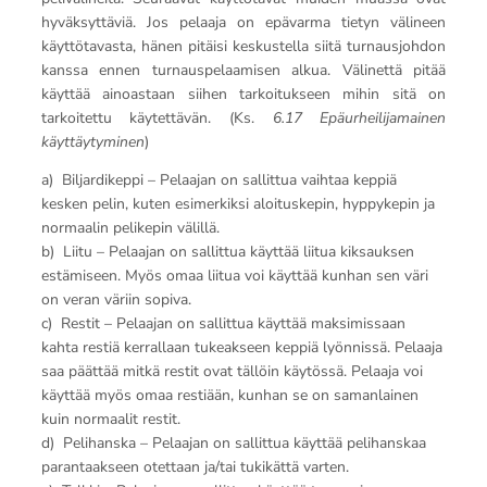
hyväksyttäviä. Jos pelaaja on epävarma tietyn välineen
käyttötavasta, hänen pitäisi keskustella siitä turnausjohdon
kanssa ennen turnauspelaamisen alkua. Välinettä pitää
käyttää ainoastaan siihen tarkoitukseen mihin sitä on
tarkoitettu käytettävän. (Ks.
6.17 Epäurheilijamainen
käyttäytyminen
)
a) Biljardikeppi – Pelaajan on sallittua vaihtaa keppiä
kesken pelin, kuten esimerkiksi aloituskepin, hyppykepin ja
normaalin pelikepin välillä.
b) Liitu – Pelaajan on sallittua käyttää liitua kiksauksen
estämiseen. Myös omaa liitua voi käyttää kunhan sen väri
on veran väriin sopiva.
c) Restit – Pelaajan on sallittua käyttää maksimissaan
kahta restiä kerrallaan tukeakseen keppiä lyönnissä. Pelaaja
saa päättää mitkä restit ovat tällöin käytössä. Pelaaja voi
käyttää myös omaa restiään, kunhan se on samanlainen
kuin normaalit restit.
d) Pelihanska – Pelaajan on sallittua käyttää pelihanskaa
parantaakseen otettaan ja/tai tukikättä varten.