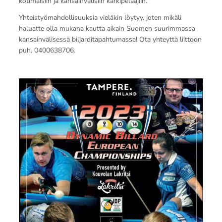
kotimaisiin ja kansainvälisiin kärkipelaajiin.
Yhteistyömahdollisuuksia vieläkin löytyy, joten mikäli
haluatte olla mukana kautta aikain Suomen suurimmassa
kansainvälisessä biljarditapahtumassa! Ota yhteyttä liittoon
puh. 0400638706.