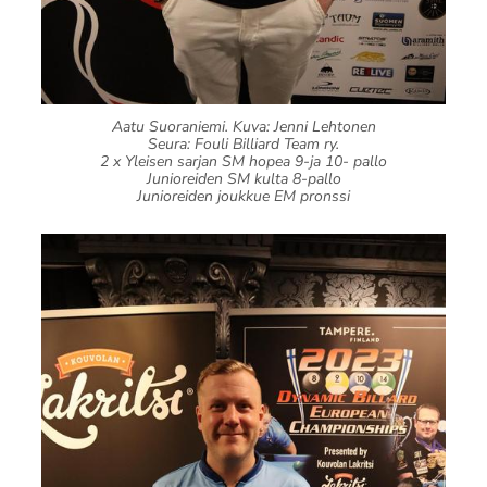
Aatu Suoraniemi. Kuva: Jenni Lehtonen
Seura: Fouli Billiard Team ry.
2 x Yleisen sarjan SM hopea 9-ja 10- pallo
Junioreiden SM kulta 8-pallo
Junioreiden joukkue EM pronssi