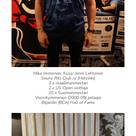
Mika Immonen. Kuva: Jenni Lehtonen
Seura: Ritz Club ry (Helsinki)
3 x maailmanmestari
2 x US Open voittaja
10 x Suomenmestari
Vuosikymmenen (2000-09) pelaaja
Biljardin (BCA) Hall of Fame