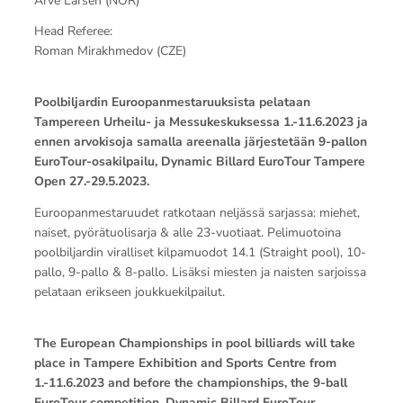
Arve Larsen (NOR)
Head Referee:
⁠⁠⁠⁠⁠⁠⁠Roman Mirakhmedov (CZE)
Poolbiljardin Euroopanmestaruuksista pelataan
Tampereen Urheilu- ja Messukeskuksessa 1.-11.6.2023 ja
ennen arvokisoja samalla areenalla järjestetään 9-pallon
EuroTour-osakilpailu, Dynamic Billard EuroTour Tampere
Open 27.-29.5.2023.
Euroopanmestaruudet ratkotaan neljässä sarjassa: miehet,
naiset, pyörätuolisarja & alle 23-vuotiaat. Pelimuotoina
poolbiljardin viralliset kilpamuodot 14.1 (Straight pool), 10-
pallo, 9-pallo & 8-pallo. Lisäksi miesten ja naisten sarjoissa
pelataan erikseen joukkuekilpailut.
The European Championships in pool billiards will take
place in Tampere Exhibition and Sports Centre from
1.-11.6.2023 and before the championships, the 9-ball
EuroTour competition, Dynamic Billard EuroTour