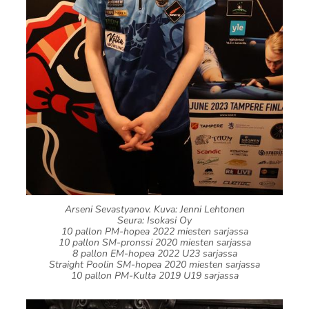
Arseni Sevastyanov. Kuva: Jenni Lehtonen
Seura: Isokasi Oy
10 pallon PM-hopea 2022 miesten sarjassa
10 pallon SM-pronssi 2020 miesten sarjassa
8 pallon EM-hopea 2022 U23 sarjassa
Straight Poolin SM-hopea 2020 miesten sarjassa
10 pallon PM-Kulta 2019 U19 sarjassa