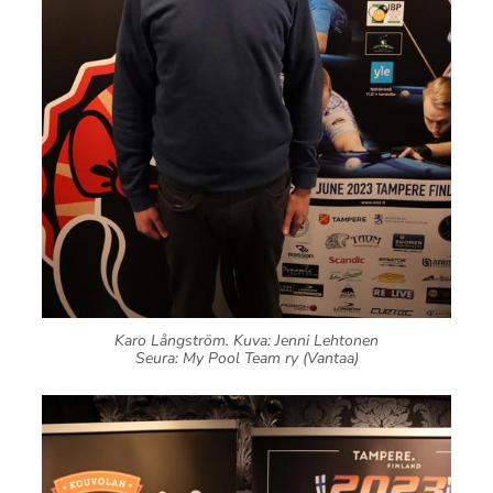
Karo Långström. Kuva: Jenni Lehtonen
Seura: My Pool Team ry (Vantaa)