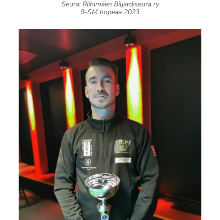
Seura: Riihimäen Biljardiseura ry
9-SM hopeaa 2023