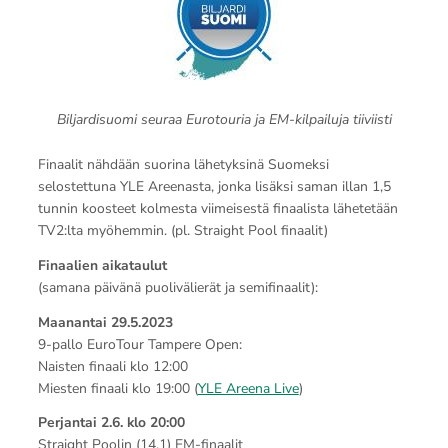
Biljardisuomi seuraa Eurotouria ja EM-kilpailuja tiiviisti
Finaalit nähdään suorina lähetyksinä Suomeksi
selostettuna YLE Areenasta, jonka lisäksi saman illan 1,5
tunnin koosteet kolmesta viimeisestä finaalista lähetetään
TV2:lta myöhemmin. (pl. Straight Pool finaalit)
Finaalien aikataulut
(samana päivänä puolivälierät ja semifinaalit):
Maanantai 29.5.2023
9-pallo EuroTour Tampere Open:
Naisten finaali klo 12:00
Miesten finaali klo 19:00 (
YLE Areena Live
)
Perjantai 2.6. klo 20:00
Straight Poolin (14.1) EM-finaalit