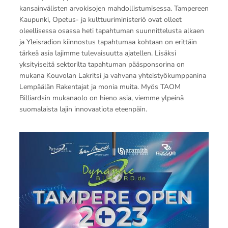
kansainvälisten arvokisojen mahdollistumisessa. Tampereen
Kaupunki, Opetus- ja kulttuuriministeriö ovat olleet
oleellisessa osassa heti tapahtuman suunnittelusta alkaen
ja Yleisradion kiinnostus tapahtumaa kohtaan on erittäin
tärkeä asia lajimme tulevaisuutta ajatellen. Lisäksi
yksityiseltä sektorilta tapahtuman pääsponsorina on
mukana Kouvolan Lakritsi ja vahvana yhteistyökumppanina
Lempäälän Rakentajat ja monia muita. Myös TAOM
Billiardsin mukanaolo on hieno asia, viemme ylpeinä
suomalaista lajin innovaatiota eteenpäin.