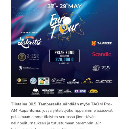
Tiistaina 30.5. Tampereella nähdään myös TAOM Pro-
AM -tapahtuma,
jossa yhteistyökumppanimme pääsevät
pelaamaan ammattilaisten seurassa jännittävän
nelinpeliturnauksen ja tutustumaan paremmin lajin