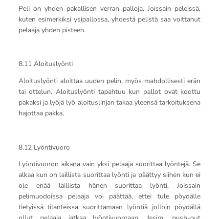
Peli on yhden pakallisen verran palloja. Joissain peleissä,
kuten esimerkiksi ysipallossa, yhdestä pelistä saa voittanut
pelaaja yhden pisteen.
8.11 Aloituslyönti
Aloituslyönti aloittaa uuden pelin, myös mahdollisesti erän
tai ottelun. Aloituslyönti tapahtuu kun pallot ovat koottu
pakaksi ja lyöjä lyö aloituslinjan takaa yleensä tarkoituksena
hajottaa pakka.
8.12 Lyöntivuoro
Lyöntivuoron aikana vain yksi pelaaja suorittaa lyöntejä. Se
alkaa kun on laillista suorittaa lyönti ja päättyy siihen kun ei
ole enää laillista hänen suorittaa lyönti. Joissain
pelimuodoissa pelaaja voi päättää, ettei tule pöydälle
tietyissä tilanteissa suorittamaan lyöntiä jolloin pöydällä
ollut pelaaja jatkaa lyöntivuoroaan. (esim. push-out