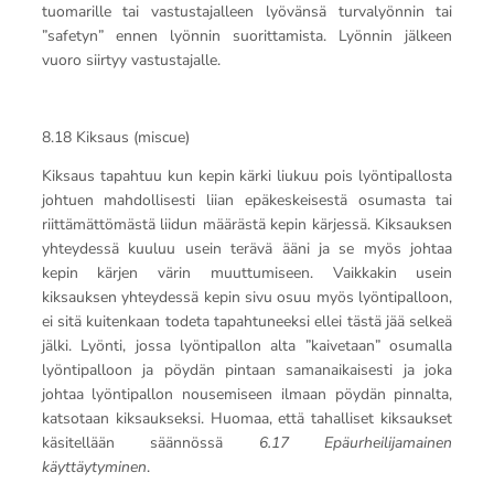
tuomarille tai vastustajalleen lyövänsä turvalyönnin tai
”safetyn” ennen lyönnin suorittamista. Lyönnin jälkeen
vuoro siirtyy vastustajalle.
8.18 Kiksaus (miscue)
Kiksaus tapahtuu kun kepin kärki liukuu pois lyöntipallosta
johtuen mahdollisesti liian epäkeskeisestä osumasta tai
riittämättömästä liidun määrästä kepin kärjessä. Kiksauksen
yhteydessä kuuluu usein terävä ääni ja se myös johtaa
kepin kärjen värin muuttumiseen. Vaikkakin usein
kiksauksen yhteydessä kepin sivu osuu myös lyöntipalloon,
ei sitä kuitenkaan todeta tapahtuneeksi ellei tästä jää selkeä
jälki. Lyönti, jossa lyöntipallon alta ”kaivetaan” osumalla
lyöntipalloon ja pöydän pintaan samanaikaisesti ja joka
johtaa lyöntipallon nousemiseen ilmaan pöydän pinnalta,
katsotaan kiksaukseksi. Huomaa, että tahalliset kiksaukset
käsitellään säännössä
6.17 Epäurheilijamainen
käyttäytyminen
.