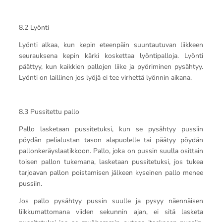
8.2 Lyönti
Lyönti alkaa, kun kepin eteenpäin suuntautuvan liikkeen
seurauksena kepin kärki koskettaa lyöntipalloja. Lyönti
päättyy, kun kaikkien pallojen liike ja pyöriminen pysähtyy.
Lyönti on laillinen jos lyöjä ei tee virhettä lyönnin aikana.
8.3 Pussitettu pallo
Pallo lasketaan pussitetuksi, kun se pysähtyy pussiin
pöydän pelialustan tason alapuolelle tai päätyy pöydän
pallonkeräyslaatikkoon. Pallo, joka on pussin suulla osittain
toisen pallon tukemana, lasketaan pussitetuksi, jos tukea
tarjoavan pallon poistamisen jälkeen kyseinen pallo menee
pussiin.
Jos pallo pysähtyy pussin suulle ja pysyy näennäisen
liikkumattomana viiden sekunnin ajan, ei sitä lasketa