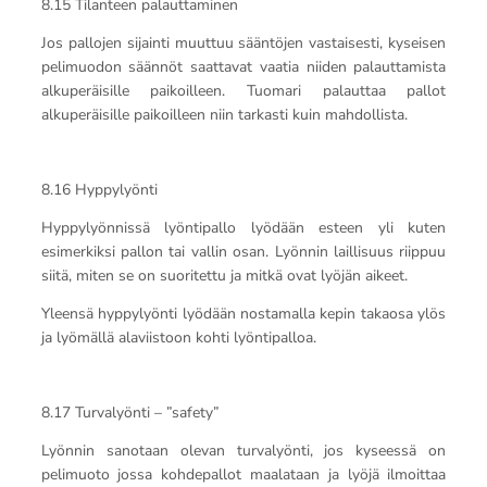
8.15 Tilanteen palauttaminen
Jos pallojen sijainti muuttuu sääntöjen vastaisesti, kyseisen
pelimuodon säännöt saattavat vaatia niiden palauttamista
alkuperäisille paikoilleen. Tuomari palauttaa pallot
alkuperäisille paikoilleen niin tarkasti kuin mahdollista.
8.16 Hyppylyönti
Hyppylyönnissä lyöntipallo lyödään esteen yli kuten
esimerkiksi pallon tai vallin osan. Lyönnin laillisuus riippuu
siitä, miten se on suoritettu ja mitkä ovat lyöjän aikeet.
Yleensä hyppylyönti lyödään nostamalla kepin takaosa ylös
ja lyömällä alaviistoon kohti lyöntipalloa.
8.17 Turvalyönti – ”safety”
Lyönnin sanotaan olevan turvalyönti, jos kyseessä on
pelimuoto jossa kohdepallot maalataan ja lyöjä ilmoittaa