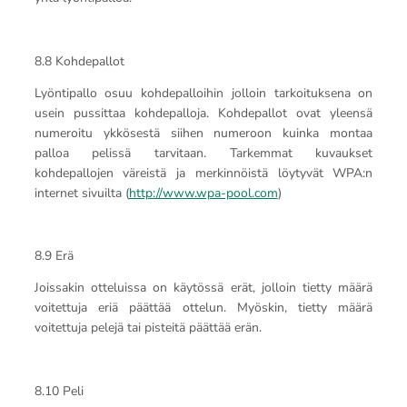
8.8 Kohdepallot
Lyöntipallo osuu kohdepalloihin jolloin tarkoituksena on
usein pussittaa kohdepalloja. Kohdepallot ovat yleensä
numeroitu ykkösestä siihen numeroon kuinka montaa
palloa pelissä tarvitaan. Tarkemmat kuvaukset
kohdepallojen väreistä ja merkinnöistä löytyvät WPA:n
internet sivuilta (
http://www.wpa-pool.com
)
8.9 Erä
Joissakin otteluissa on käytössä erät, jolloin tietty määrä
voitettuja eriä päättää ottelun. Myöskin, tietty määrä
voitettuja pelejä tai pisteitä päättää erän.
8.10 Peli