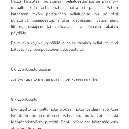
Pallon katsotaan poistuneen pelialueelta, jos se pysähtyy
muualle kuin pelialustalle, mutta ei pussiin. Pallon
katsotaan myös poistuneen pelialueelta jos se olisi
poistunut pelialueelta, mutta osuessaan valaisimeen,
liituun, pelaajaan tai vastaavaan, se palaakin takaisin
pöydälle.
Pallo joka käy vallin päällä ja palaa takaisin pelialueelle, ei
katsota käyneen pelialueen ulkopuolella.
8.6 Lyöntipallo pussiin
Jos lyöntipallo menee pussiin, on kyseessä virhe.
8.7 Lyöntipallo
Lyöntipallo on pallo jota lyödään jotta voidaan suorittaa
lyönti. Se on perinteisesti valkoinen, mutta voi sisältää
logomerkintöjä tai pisteitä. Pool –biljardissa käytetään vain
yhtä lyöntipalloa.