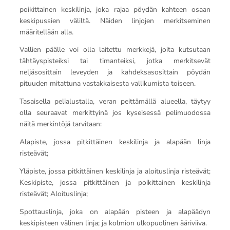
poikittainen keskilinja, joka rajaa pöydän kahteen osaan
keskipussien väliltä. Näiden linjojen merkitseminen
määritellään alla.
Vallien päälle voi olla laitettu merkkejä, joita kutsutaan
tähtäyspisteiksi tai timanteiksi, jotka merkitsevät
neljäsosittain leveyden ja kahdeksasosittain pöydän
pituuden mitattuna vastakkaisesta vallikumista toiseen.
Tasaisella pelialustalla, veran peittämällä alueella, täytyy
olla seuraavat merkittyinä jos kyseisessä pelimuodossa
näitä merkintöjä tarvitaan:
Alapiste, jossa pitkittäinen keskilinja ja alapään linja
risteävät;
Yläpiste, jossa pitkittäinen keskilinja ja aloituslinja risteävät;
Keskipiste, jossa pitkittäinen ja poikittainen keskilinja
risteävät; Aloituslinja;
Spottauslinja, joka on alapään pisteen ja alapäädyn
keskipisteen välinen linja; ja kolmion ulkopuolinen ääriviiva.