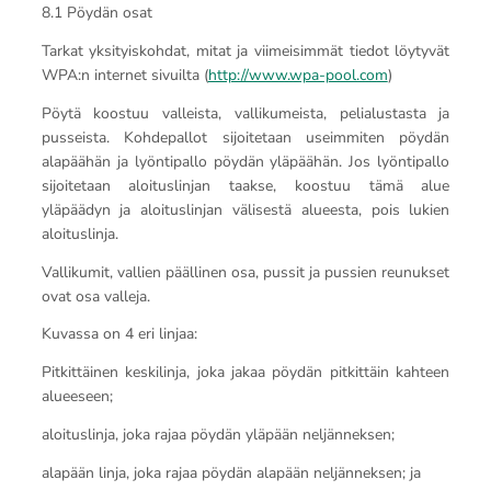
8.1 Pöydän osat
Tarkat yksityiskohdat, mitat ja viimeisimmät tiedot löytyvät
WPA:n internet sivuilta (
http://www.wpa-pool.com
)
Pöytä koostuu valleista, vallikumeista, pelialustasta ja
pusseista. Kohdepallot sijoitetaan useimmiten pöydän
alapäähän ja lyöntipallo pöydän yläpäähän. Jos lyöntipallo
sijoitetaan aloituslinjan taakse, koostuu tämä alue
yläpäädyn ja aloituslinjan välisestä alueesta, pois lukien
aloituslinja.
Vallikumit, vallien päällinen osa, pussit ja pussien reunukset
ovat osa valleja.
Kuvassa on 4 eri linjaa:
Pitkittäinen keskilinja, joka jakaa pöydän pitkittäin kahteen
alueeseen;
aloituslinja, joka rajaa pöydän yläpään neljänneksen;
alapään linja, joka rajaa pöydän alapään neljänneksen; ja