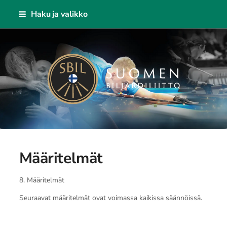
Siirry
Haku ja valikko
sivun
sisältöön
Suomen Biljardiliitto ry
Määritelmät
8. Määritelmät
Seuraavat määritelmät ovat voimassa kaikissa säännöissä.