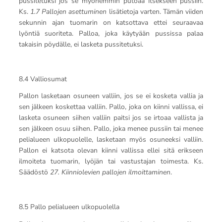
pussitetuksi jos se myöhemmin putoaa itsekseen pussiin.
Ks.
1.7 Pallojen asettuminen
lisätietoja varten. Tämän viiden
sekunnin ajan tuomarin on katsottava ettei seuraavaa
lyöntiä suoriteta. Palloa, joka käytyään pussissa palaa
takaisin pöydälle, ei lasketa pussitetuksi.
8.4 Valliosumat
Pallon lasketaan osuneen valliin, jos se ei kosketa vallia ja
sen jälkeen koskettaa valliin. Pallo, joka on kiinni vallissa, ei
lasketa osuneen siihen valliin paitsi jos se irtoaa vallista ja
sen jälkeen osuu siihen. Pallo, joka menee pussiin tai menee
pelialueen ulkopuolelle, lasketaan myös osuneeksi valliin.
Pallon ei katsota olevan kiinni vallissa ellei sitä erikseen
ilmoiteta tuomarin, lyöjän tai vastustajan toimesta. Ks.
Säädöstö
27. Kiinniolevien pallojen ilmoittaminen
.
8.5 Pallo pelialueen ulkopuolella