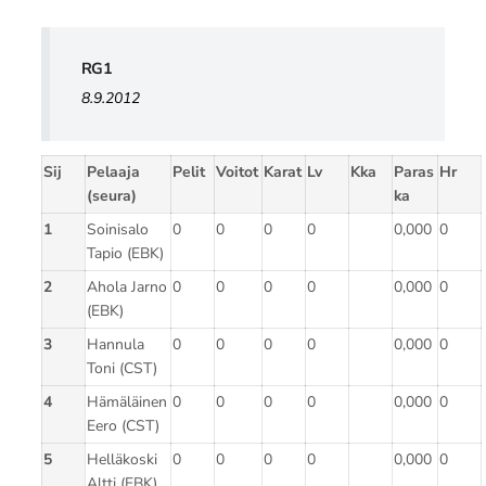
RG1
8.9.2012
Sij
Pelaaja
Pelit
Voitot
Karat
Lv
Kka
Paras
Hr
(seura)
ka
1
Soinisalo
0
0
0
0
0,000
0
Tapio (EBK)
2
Ahola Jarno
0
0
0
0
0,000
0
(EBK)
3
Hannula
0
0
0
0
0,000
0
Toni (CST)
4
Hämäläinen
0
0
0
0
0,000
0
Eero (CST)
5
Helläkoski
0
0
0
0
0,000
0
Altti (EBK)