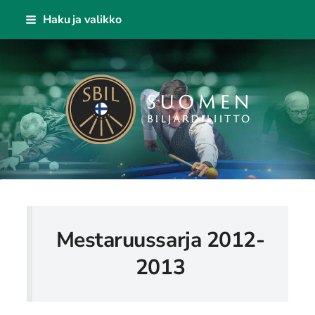
Siirry
Haku ja valikko
sivun
sisältöön
Suomen Biljardiliitto ry
Mestaruussarja 2012-
2013