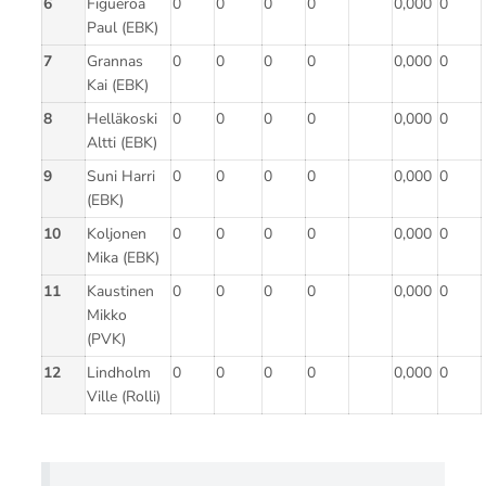
6
Figueroa
0
0
0
0
0,000
0
Paul (EBK)
7
Grannas
0
0
0
0
0,000
0
Kai (EBK)
8
Helläkoski
0
0
0
0
0,000
0
Altti (EBK)
9
Suni Harri
0
0
0
0
0,000
0
(EBK)
10
Koljonen
0
0
0
0
0,000
0
Mika (EBK)
11
Kaustinen
0
0
0
0
0,000
0
Mikko
(PVK)
12
Lindholm
0
0
0
0
0,000
0
Ville (Rolli)