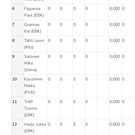
6
Figueroa
0
0
0
0
0,000
0
Paul (EBK)
7
Grannas
0
0
0
0
0,000
0
Kai (EBK)
8
Tähti Jouni
0
0
0
0
0,000
0
(Ritz)
9
Salonen
0
0
0
0
0,000
0
Mika
(Siima)
10
Kaustinen
0
0
0
0
0,000
0
Mikko
(PVK)
11
Träff
0
0
0
0
0,000
0
Tuomo
(EBK)
12
Harju Jukka
0
0
0
0
0,000
0
(EBK)