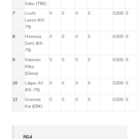
Saku (TBK)
7
Louhi
0
0
0
0
0,000
0
Lasse (KK-
79)
8
Hannula
0
0
0
0
0,000
0
Sami (KK-
79)
9
Salonen
0
0
0
0
0,000
0
Mika
(Siima)
10
Lågas Ari
0
0
0
0
0,000
0
(KK-79)
11
Grannas
0
0
0
0
0,000
0
Kai (EBK)
RG4