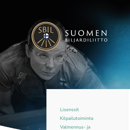
Siirry
sivun
sisältöön
Suomen Biljardiliitto ry
Lisenssit
Kilpailutoiminta
Valmennus- ja