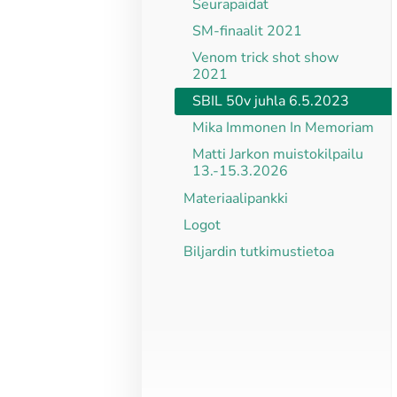
Seurapaidat
SM-finaalit 2021
Venom trick shot show
2021
SBIL 50v juhla 6.5.2023
Mika Immonen In Memoriam
Matti Jarkon muistokilpailu
13.-15.3.2026
Materiaalipankki
Logot
Biljardin tutkimustietoa