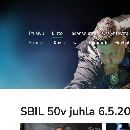
Etusivu
Liitto
Jäsenseurat
Ota yhteyttä
Snooker
Kaisa
Kara
Pyramidi
Heybal
SBIL 50v juhla 6.5.2