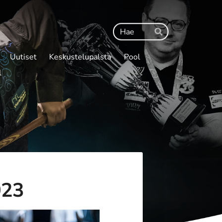
Haku
Hae
Uutiset
Keskustelupalsta
Pool
l
023