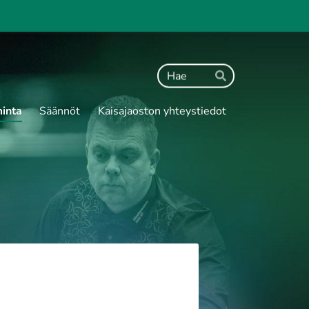
Haku
Hae
minta
Säännöt
Kaisajaoston yhteystiedot