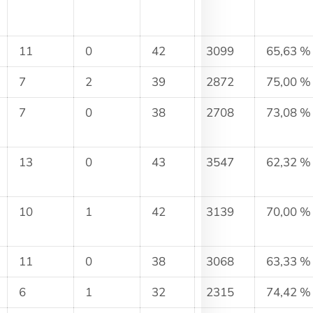
11
0
42
3099
65,63 %
7
2
39
2872
75,00 %
7
0
38
2708
73,08 %
13
0
43
3547
62,32 %
10
1
42
3139
70,00 %
11
0
38
3068
63,33 %
6
1
32
2315
74,42 %