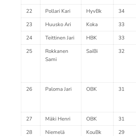
22
Pollari Kari
HyvBk
34
23
Huusko Ari
Koka
33
24
Teittinen Jari
HBK
33
25
Rokkanen
SaiBi
32
Sami
26
Paloma Jari
OBK
31
27
Mäki Henri
OBK
31
28
Niemelä
KouBk
29