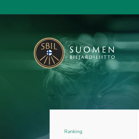
Siirry
sivun
sisältöön
KAISA - Suomen Biljardiliitto ry
Ranking