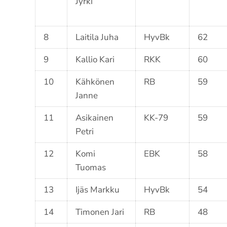
Jyrki
8
Laitila Juha
HyvBk
62
9
Kallio Kari
RKK
60
10
Kähkönen
RB
59
Janne
11
Asikainen
KK-79
59
Petri
12
Komi
EBK
58
Tuomas
13
Ijäs Markku
HyvBk
54
14
Timonen Jari
RB
48