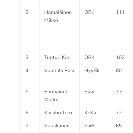
2
Hämäläinen
OBK
111
Mikko
3
Tunturi Kari
OBK
102
4
Kulmala Pasi
HyvBk
80
5
Rautiainen
Play
73
Marko
6
Kiviaho Tero
KoKa
72
7
Ruuskanen
SaiBi
65