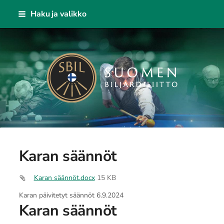
Siirry
Haku ja valikko
sivun
sisältöön
Suomen Biljardiliitto ry
Karan säännöt
Karan säännöt.docx
15 KB
Karan päivitetyt säännöt 6.9.2024
Karan säännöt