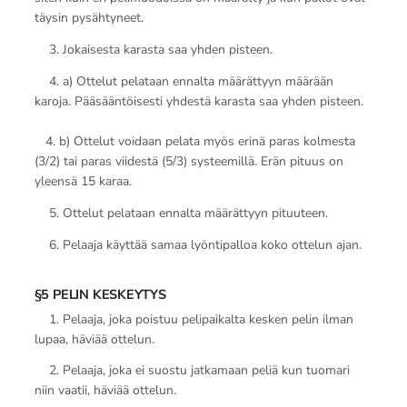
täysin pysähtyneet.
3. Jokaisesta karasta saa yhden pisteen.
4. a) Ottelut pelataan ennalta määrättyyn määrään
karoja. Pääsääntöisesti yhdestä karasta saa yhden pisteen.
4. b) Ottelut voidaan pelata myös erinä paras kolmesta
(3/2) tai paras viidestä (5/3) systeemillä. Erän pituus on
yleensä 15 karaa.
5. Ottelut pelataan ennalta määrättyyn pituuteen.
6. Pelaaja käyttää samaa lyöntipalloa koko ottelun ajan.
§5 PELIN KESKEYTYS
1. Pelaaja, joka poistuu pelipaikalta kesken pelin ilman
lupaa, häviää ottelun.
2. Pelaaja, joka ei suostu jatkamaan peliä kun tuomari
niin vaatii, häviää ottelun.