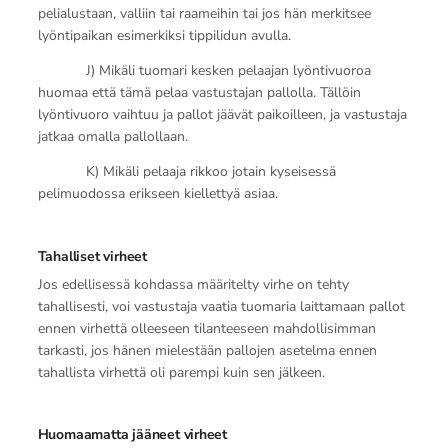
pelialustaan, valliin tai raameihin tai jos hän merkitsee
lyöntipaikan esimerkiksi tippilidun avulla.
J) Mikäli tuomari kesken pelaajan lyöntivuoroa
huomaa että tämä pelaa vastustajan pallolla. Tällöin
lyöntivuoro vaihtuu ja pallot jäävät paikoilleen, ja vastustaja
jatkaa omalla pallollaan.
K) Mikäli pelaaja rikkoo jotain kyseisessä
pelimuodossa erikseen kiellettyä asiaa.
Tahalliset virheet
Jos edellisessä kohdassa määritelty virhe on tehty
tahallisesti, voi vastustaja vaatia tuomaria laittamaan pallot
ennen virhettä olleeseen tilanteeseen mahdollisimman
tarkasti, jos hänen mielestään pallojen asetelma ennen
tahallista virhettä oli parempi kuin sen jälkeen.
Huomaamatta jääneet virheet