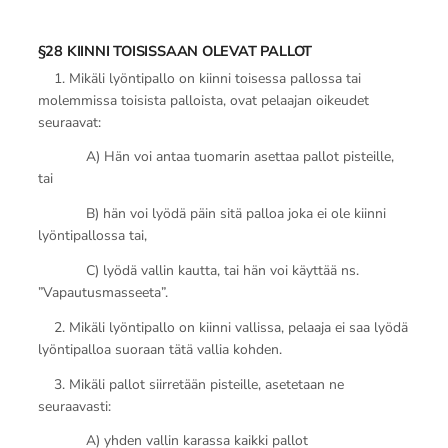
§28 KIINNI TOISISSAAN OLEVAT PALLOT
1. Mikäli lyöntipallo on kiinni toisessa pallossa tai
molemmissa toisista palloista, ovat pelaajan oikeudet
seuraavat:
A) Hän voi antaa tuomarin asettaa pallot pisteille,
tai
B) hän voi lyödä päin sitä palloa joka ei ole kiinni
lyöntipallossa tai,
C) lyödä vallin kautta, tai hän voi käyttää ns.
”Vapautusmasseeta”.
2. Mikäli lyöntipallo on kiinni vallissa, pelaaja ei saa lyödä
lyöntipalloa suoraan tätä vallia kohden.
3. Mikäli pallot siirretään pisteille, asetetaan ne
seuraavasti:
A) yhden vallin karassa kaikki pallot