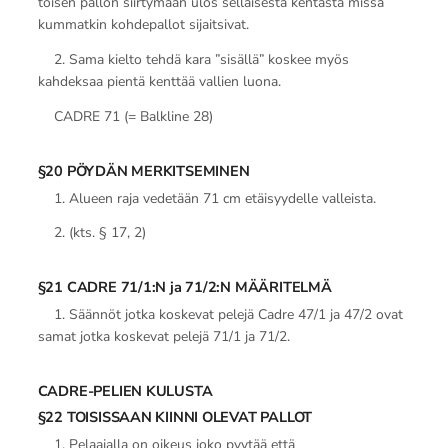
toisen pallon siirtymään ulos sellaisesta kentästä missä
kummatkin kohdepallot sijaitsivat.
2. Sama kielto tehdä kara ”sisällä” koskee myös
kahdeksaa pientä kenttää vallien luona.
CADRE 71 (= Balkline 28)
§20 PÖYDÄN MERKITSEMINEN
1. Alueen raja vedetään 71 cm etäisyydelle valleista.
2. (kts. § 17, 2)
§21 CADRE 71/1:N ja 71/2:N MÄÄRITELMÄ
1. Säännöt jotka koskevat pelejä Cadre 47/1 ja 47/2 ovat
samat jotka koskevat pelejä 71/1 ja 71/2.
CADRE-PELIEN KULUSTA
§22 TOISISSAAN KIINNI OLEVAT PALLOT
1. Pelaajalla on oikeus joko pyytää että