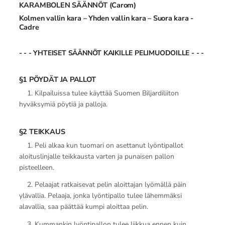
KARAMBOLEN SÄÄNNÖT (Carom)
Kolmen vallin kara – Yhden vallin kara – Suora kara -
Cadre
- - - YHTEISET SÄÄNNÖT KAIKILLE PELIMUODOILLE - - -
§1 PÖYDÄT JA PALLOT
1. Kilpailuissa tulee käyttää Suomen Biljardiliiton
hyväksymiä pöytiä ja palloja.
§2 TEIKKAUS
1. Peli alkaa kun tuomari on asettanut lyöntipallot
aloituslinjalle teikkausta varten ja punaisen pallon
pisteelleen.
2. Pelaajat ratkaisevat pelin aloittajan lyömällä päin
ylävallia. Pelaaja, jonka lyöntipallo tulee lähemmäksi
alavallia, saa päättää kumpi aloittaa pelin.
3. Kummankin lyöntipallon tulee liikkua ennen kuin