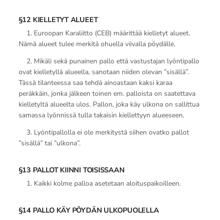
§12 KIELLETYT ALUEET
1. Euroopan Karaliitto (CEB) määrittää kielletyt alueet.
Nämä alueet tulee merkitä ohuella viivalla pöydälle.
2. Mikäli sekä punainen pallo että vastustajan lyöntipallo
ovat kielletyllä alueella, sanotaan niiden olevan ”sisällä”.
Tässä tilanteessa saa tehdä ainoastaan kaksi karaa
peräkkäin, jonka jälkeen toinen em. palloista on saatettava
kielletyltä alueelta ulos. Pallon, joka käy ulkona on sallittua
samassa lyönnissä tulla takaisin kiellettyyn alueeseen.
3. Lyöntipallolla ei ole merkitystä siihen ovatko pallot
”sisällä” tai ”ulkona”.
§13 PALLOT KIINNI TOISISSAAN
1. Kaikki kolme palloa asetetaan aloituspaikoilleen.
§14 PALLO KÄY PÖYDÄN ULKOPUOLELLA