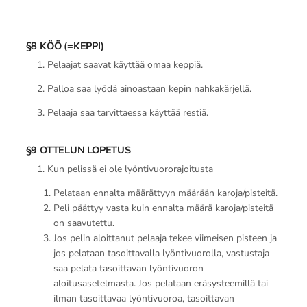
§8 KÖÖ (=KEPPI)
1. Pelaajat saavat käyttää omaa keppiä.
2. Palloa saa lyödä ainoastaan kepin nahkakärjellä.
3. Pelaaja saa tarvittaessa käyttää restiä.
§9 OTTELUN LOPETUS
1. Kun pelissä ei ole lyöntivuororajoitusta
Pelataan ennalta määrättyyn määrään karoja/pisteitä.
Peli päättyy vasta kuin ennalta määrä karoja/pisteitä
on saavutettu.
Jos pelin aloittanut pelaaja tekee viimeisen pisteen ja
jos pelataan tasoittavalla lyöntivuorolla, vastustaja
saa pelata tasoittavan lyöntivuoron
aloitusasetelmasta. Jos pelataan eräsysteemillä tai
ilman tasoittavaa lyöntivuoroa, tasoittavan