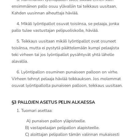
ensimmäinen pallo osuu ylävalliin tai teikkaus uusitaan.
Kahden uusinnan aiheuttaja häviää.
4. Mikäli lyöntipallot osuvat toisiinsa, se pelaaja, jonka
pallo tulee vastustajan pelipuoliskolle, häviää.
5. Teikkaus uusitaan mikäli lyöntipallot ovat osuneet
toisiinsa, mutta ei pystytä päättelemään kumpi pelaajista
teki virheen tai jos lyöntipallot pysähtyvät yhtä lähelle
alavallia.
6. Lyöntipallon osuminen punaiseen palloon on virhe.
Virheen tehnyt pelaaja häviää teikkauksen. Jos molemmat
osuvat lyöntipallolla punaiseen palloon, teikkaus uusitaan.
§3 PALLOJEN ASETUS PELIN ALKAESSA
1. Tuomari asettaa:
A) punaisen pallon yläpisteelle.
B) vastapelaajan pelipallon alapisteelle.
C) aloittajan pelipallon tämän valinnan mukaisesti