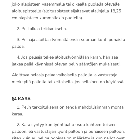
joko alapisteen vasemmalla tai oikealla puolella olevalle
aloituspisteelle (aloituspisteet sijaitsevat alalinjalla 18,25
cm alapisteen kummallakin puolella).
2. Peli alkaa teikkauksella.
3. Pelaaja aloittaa lyömällä ensin suoraan kohti punaista
palloa.
4. Jos pelaaja tekee aloituslyönnillään karan, hän saa
jatkaa peliä käynnissä olevan pelin sääntöjen mukaisesti.
Aloittava pelaaja pelaa valkoisella pallolla ja vastustaja
merkityllä pallolla tai keltaisella, jos sellainen on käytössä.
§4 KARA
1. Pelin tarkoituksena on tehdä mahdollisimman monta
karaa.
2. Kara syntyy kun lyöntipallo osuu kahteen toiseen
palloon, eli vastustajan lyöntipalloon ja punaiseen palloon,
siten kuin eri pelimuodoissa on määrätty ja kun pallot ovat