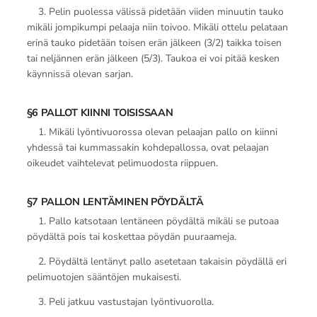
3. Pelin puolessa välissä pidetään viiden minuutin tauko
mikäli jompikumpi pelaaja niin toivoo. Mikäli ottelu pelataan
erinä tauko pidetään toisen erän jälkeen (3/2) taikka toisen
tai neljännen erän jälkeen (5/3). Taukoa ei voi pitää kesken
käynnissä olevan sarjan.
§6 PALLOT KIINNI TOISISSAAN
1. Mikäli lyöntivuorossa olevan pelaajan pallo on kiinni
yhdessä tai kummassakin kohdepallossa, ovat pelaajan
oikeudet vaihtelevat pelimuodosta riippuen.
§7 PALLON LENTÄMINEN PÖYDÄLTÄ
1. Pallo katsotaan lentäneen pöydältä mikäli se putoaa
pöydältä pois tai koskettaa pöydän puuraameja.
2. Pöydältä lentänyt pallo asetetaan takaisin pöydällä eri
pelimuotojen sääntöjen mukaisesti.
3. Peli jatkuu vastustajan lyöntivuorolla.