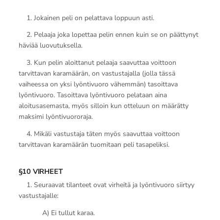
1. Jokainen peli on pelattava loppuun asti.
2. Pelaaja joka lopettaa pelin ennen kuin se on päättynyt
häviää luovutuksella.
3. Kun pelin aloittanut pelaaja saavuttaa voittoon
tarvittavan karamäärän, on vastustajalla (jolla tässä
vaiheessa on yksi lyöntivuoro vähemmän) tasoittava
lyöntivuoro. Tasoittava lyöntivuoro pelataan aina
aloitusasemasta, myös silloin kun otteluun on määrätty
maksimi lyöntivuororaja.
4. Mikäli vastustaja täten myös saavuttaa voittoon
tarvittavan karamäärän tuomitaan peli tasapeliksi.
§10 VIRHEET
1. Seuraavat tilanteet ovat virheitä ja lyöntivuoro siirtyy
vastustajalle:
A) Ei tullut karaa.