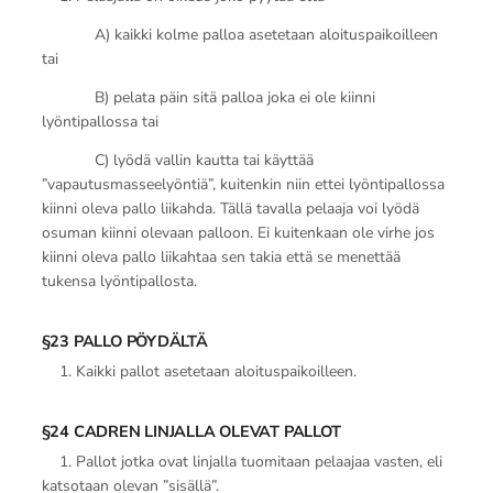
A) kaikki kolme palloa asetetaan aloituspaikoilleen
tai
B) pelata päin sitä palloa joka ei ole kiinni
lyöntipallossa tai
C) lyödä vallin kautta tai käyttää
”vapautusmasseelyöntiä”, kuitenkin niin ettei lyöntipallossa
kiinni oleva pallo liikahda. Tällä tavalla pelaaja voi lyödä
osuman kiinni olevaan palloon. Ei kuitenkaan ole virhe jos
kiinni oleva pallo liikahtaa sen takia että se menettää
tukensa lyöntipallosta.
§23 PALLO PÖYDÄLTÄ
1. Kaikki pallot asetetaan aloituspaikoilleen.
§24 CADREN LINJALLA OLEVAT PALLOT
1. Pallot jotka ovat linjalla tuomitaan pelaajaa vasten, eli
katsotaan olevan ”sisällä”.