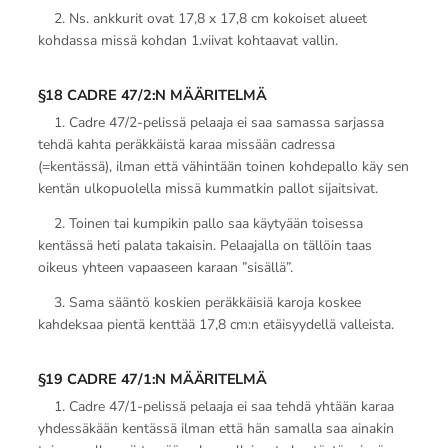
2. Ns. ankkurit ovat 17,8 x 17,8 cm kokoiset alueet
kohdassa missä kohdan 1.viivat kohtaavat vallin.
§18 CADRE 47/2:N MÄÄRITELMÄ
1. Cadre 47/2-pelissä pelaaja ei saa samassa sarjassa
tehdä kahta peräkkäistä karaa missään cadressa
(=kentässä), ilman että vähintään toinen kohdepallo käy sen
kentän ulkopuolella missä kummatkin pallot sijaitsivat.
2. Toinen tai kumpikin pallo saa käytyään toisessa
kentässä heti palata takaisin. Pelaajalla on tällöin taas
oikeus yhteen vapaaseen karaan ”sisällä”.
3. Sama sääntö koskien peräkkäisiä karoja koskee
kahdeksaa pientä kenttää 17,8 cm:n etäisyydellä valleista.
§19 CADRE 47/1:N MÄÄRITELMÄ
1. Cadre 47/1-pelissä pelaaja ei saa tehdä yhtään karaa
yhdessäkään kentässä ilman että hän samalla saa ainakin