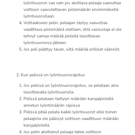
lyöntivuoron saa vain jos aloittava pelaaja saavuttaa
voittoon saavutettavan pistemäärän ensimmäisellä
lyöntivuorollaan.
Voittaakseen pelin, pelaajan täytyy saavuttaa
vaadittava pistemäärä olettaen, että vastustaja ei ole
tehnyt samaa määrää pisteitä tasoittavan
lyöntivuoronsa jälkeen.
Jos peli päättyy tasan, siitä määrää erilliset säännöt.
2. Kun pelissä on lyöntivuororajoitus
Jos pelissä on lyöntivuororajoitus, se pelataan aina
tasoittavalla lyöntivuorolla
Pelissä pelataan tiettyyn määrään karoja/pisteitä
annetun lyöntimäärän rajoissa
Pelissä pitää pelata kaikki lyöntivuorot ellei toinen
pelaajista ole päässyt voittoon vaadittuun määrään
karoja/pisteitä.
Jos pelin aloittanut pelaaja tekee voittoon