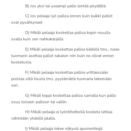
B) Jos yksi tai useampi pallo lentää pöydältä.
C) Jos pelaaja lyö palloa ennen kuin kaikki pallot
ovat pysähtyneet
D) Mikäli pelaaja koskettaa palloa kepin muulla
osalla kuin sen nahkakärjellä
E) Mikäli pelaaja koskettaa palloa kädellä tms., tulee
tuomarin asettaa pallot takaisin niin kuin ne olivat ennen
kosketusta.
F) Mikäli pelaaja koskettaa palloa yrittäessään
poistaa siitä hiusta tms. pyytämättä tuomaria tekemään
sen.
G) Mikäli keppi koskettaa palloa samalla kun pallo
osuu toiseen palloon tai valliin
H) Mikäli pelaaja ei lyöntihetkellä kosketa lattiaa
vähintään yhdellä jalalla.
I) Mikäli pelaaja tekee näkyviä apumerkkejä