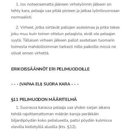
1. Jos noteeraamatta jääneen virhelyönnin jälkeen on
tehty kara, pelaaja saa pitää pisteen ja jatkaa lyöntivuoroaan
normaalisti.
2. Virheet, jotka siirtävät pallojen asetelmaa ja jotka tekee
joku muu kuin toinen ottelun pelaajista, eivät ole pelaajan
syytä. Tällaisen virheen jälkeen pallot asetetaan tuomarin
toimesta mahdollisimman tarkasti niille paikoille missä ne
olivat ennen virhettä.
ERIKOISSÄÄNNÖT ERI PELIMUODOILLE
- - - (VAPAA ELI) SUORA KARA - - -
§11 PELIMUODON MÄÄRITELMÄ
1. Suorassa karassa pelaaja saa yhden sarjan aikana
tehdä rajoittamattoman määrän karoja peräkkäin
biljardipöydän koko pelialueella, paitsi pöydän kulmissa
olevilla kielletyillä alueilla (kts. §12).