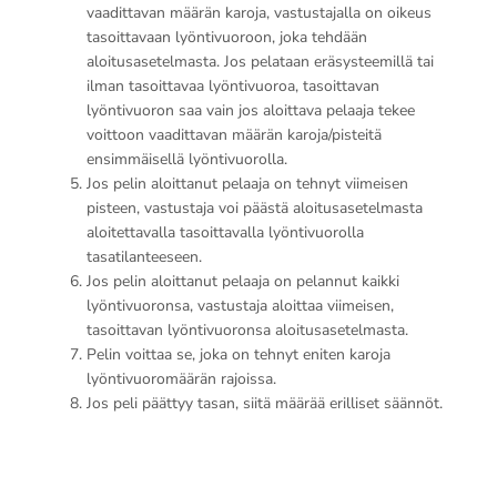
vaadittavan määrän karoja, vastustajalla on oikeus
tasoittavaan lyöntivuoroon, joka tehdään
aloitusasetelmasta. Jos pelataan eräsysteemillä tai
ilman tasoittavaa lyöntivuoroa, tasoittavan
lyöntivuoron saa vain jos aloittava pelaaja tekee
voittoon vaadittavan määrän karoja/pisteitä
ensimmäisellä lyöntivuorolla.
Jos pelin aloittanut pelaaja on tehnyt viimeisen
pisteen, vastustaja voi päästä aloitusasetelmasta
aloitettavalla tasoittavalla lyöntivuorolla
tasatilanteeseen.
Jos pelin aloittanut pelaaja on pelannut kaikki
lyöntivuoronsa, vastustaja aloittaa viimeisen,
tasoittavan lyöntivuoronsa aloitusasetelmasta.
Pelin voittaa se, joka on tehnyt eniten karoja
lyöntivuoromäärän rajoissa.
Jos peli päättyy tasan, siitä määrää erilliset säännöt.