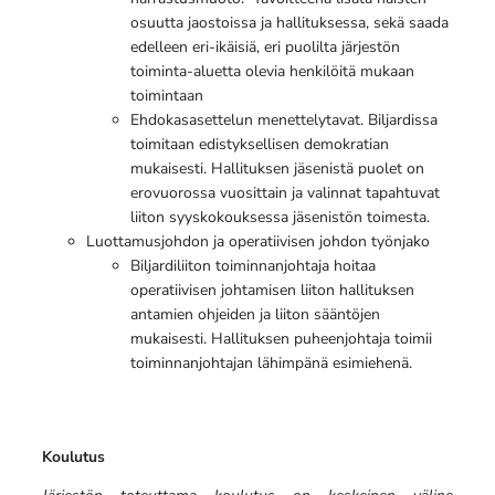
osuutta jaostoissa ja hallituksessa, sekä saada
edelleen eri-ikäisiä, eri puolilta järjestön
toiminta-aluetta olevia henkilöitä mukaan
toimintaan
Ehdokasasettelun menettelytavat. Biljardissa
toimitaan edistyksellisen demokratian
mukaisesti. Hallituksen jäsenistä puolet on
erovuorossa vuosittain ja valinnat tapahtuvat
liiton syyskokouksessa jäsenistön toimesta.
Luottamusjohdon ja operatiivisen johdon työnjako
Biljardiliiton toiminnanjohtaja hoitaa
operatiivisen johtamisen liiton hallituksen
antamien ohjeiden ja liiton sääntöjen
mukaisesti. Hallituksen puheenjohtaja toimii
toiminnanjohtajan lähimpänä esimiehenä.
Koulutus