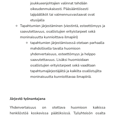
joukkueenjohtajien valinnat tehdään
oikeudenmukaisesti. Pääsääntöisesti
lajipäälliköt tai valmennusvastaavat ovat
etusijalla
Tapahtumien järjestäminen (viestintä, esteettömyys ja
saavutettavuus, osallistujien erityistarpeet sekä
moninaisuutta kunnioittava ilmapiiri)
tapahtumien järjestämisessä otetaan parhaalla
mahdollisella tavalla huomioon
yhdenvertaisuus, esteettömyys ja helppo
saavutettavuus. Lisäksi huomioidaan
osallistujien erityistarpeet sekä vaaditaan
tapahtumajärjestäjältä ja kaikilta osallistujilta
moninaisuutta kunnioittavaa ilmapiiriä.
Järjestö työnantajana
Yhdenvertaisuus on otettava huomioon kaikissa
henkilöstöä koskevissa päätöksissä. Työyhteisön osalta