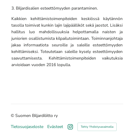
3. Biljardisalien esteettömyyden parantaminen.
Kaikkien kehittämistoimenpiteiden keskiössä käytännön
tasolla toimivat kunkin lajin lajipäälliköt sekä jaostot. Lisäksi
hallitus luo mahdollisuuksia helpottamalla naisten ja
juniorien osallistumista kilpailutoimintaan. Toiminnanjohtaja
jakaa informaatiota seuroille ja saleille esteettömyyden
kehittämiseksi. Toteutetaan saleille kysely esteettömyyden
saavuttamisesta. Kehittämistoimenpiteiden vaikutuksia
arvioidaan vuoden 2016 lopulla.
©
Suomen Biljardiliitto ry
Tietosuojaseloste
Evästeet
Tehty Yhdistysavaimella
Instagram