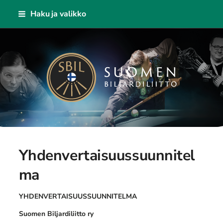
Siirry
Haku ja valikko
sivun
sisältöön
Suomen Biljardiliitto ry
Yhdenvertaisuussuunnitel
ma
YHDENVERTAISUUSSUUNNITELMA
Suomen Biljardiliitto ry