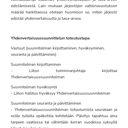
edistämisestä. Lain mukaan järjestöjen valtionavustuksen
määrää harkittaessa otetaan huomioon se, miten järjestö
edistää yhdenvertaisuutta ja tasa-arvoa.
Yhdenvertaisuussuunnittelun toteutustapa
Vastuut (suunnitelman kirjoittaminen, hyväksyminen,
seuranta ja päivittäminen)
Suunnitelman kirjoittaminen
- Liiton toiminnanjohtaja kirjoittaa
Yhdenvertaisuussuunnitelman
Suunnitelman hyväksyntä
- Liiton hallitus hyväksyy Yhdenvertaisuussuunnitelman
Suunnitelman seuranta ja päivittäminen
- Yhdenvertaisuussuunnitelman toteutumista seurataan ja
esille tulleita epäkohtia kehitetään. Päivitys tapahtuu aina
tarpeen vaatiessa tai vähintään kerran vuodessa syksyllä