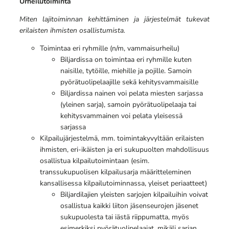
Urheilutoiminta
Miten lajitoiminnan kehittäminen ja järjestelmät tukevat
erilaisten ihmisten osallistumista.
Toimintaa eri ryhmille (n/m, vammaisurheilu)
Biljardissa on toimintaa eri ryhmille kuten
naisille, tytöille, miehille ja pojille. Samoin
pyörätuolipelaajille sekä kehitysvammaisille
Biljardissa nainen voi pelata miesten sarjassa
(yleinen sarja), samoin pyörätuolipelaaja tai
kehitysvammainen voi pelata yleisessä
sarjassa
Kilpailujärjestelmä, mm. toimintakyvyltään erilaisten
ihmisten, eri-ikäisten ja eri sukupuolten mahdollisuus
osallistua kilpailutoimintaan (esim.
transsukupuolisen kilpailusarja määritteleminen
kansallisessa kilpailutoiminnassa, yleiset periaatteet)
Biljardilajien yleisten sarjojen kilpailuihin voivat
osallistua kaikki liiton jäsenseurojen jäsenet
sukupuolesta tai iästä riippumatta, myös
esimerkiksi pyörätuolipelaajat, mikäli sarjan