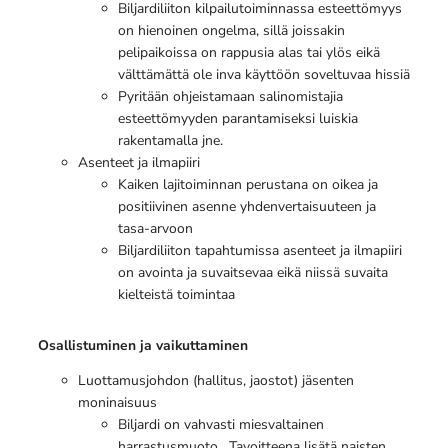
Biljardiliiton kilpailutoiminnassa esteettömyys
on hienoinen ongelma, sillä joissakin
pelipaikoissa on rappusia alas tai ylös eikä
välttämättä ole inva käyttöön soveltuvaa hissiä
Pyritään ohjeistamaan salinomistajia
esteettömyyden parantamiseksi luiskia
rakentamalla jne.
Asenteet ja ilmapiiri
Kaiken lajitoiminnan perustana on oikea ja
positiivinen asenne yhdenvertaisuuteen ja
tasa-arvoon
Biljardiliiton tapahtumissa asenteet ja ilmapiiri
on avointa ja suvaitsevaa eikä niissä suvaita
kielteistä toimintaa
Osallistuminen ja vaikuttaminen
Luottamusjohdon (hallitus, jaostot) jäsenten
moninaisuus
Biljardi on vahvasti miesvaltainen
harrastusmuoto. Tavoitteena lisätä naisten