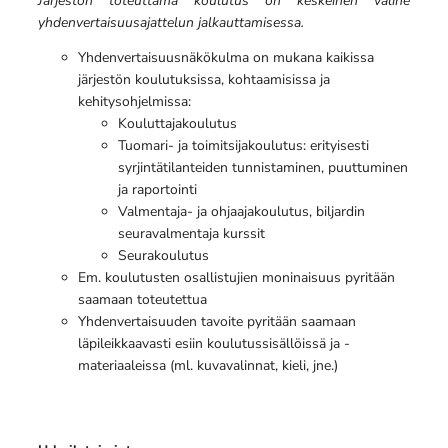
Järjestön toteuttama koulutus on keskeinen väline
yhdenvertaisuusajattelun jalkauttamisessa.
Yhdenvertaisuusnäkökulma on mukana kaikissa
järjestön koulutuksissa, kohtaamisissa ja
kehitysohjelmissa:
Kouluttajakoulutus
Tuomari- ja toimitsijakoulutus: erityisesti
syrjintätilanteiden tunnistaminen, puuttuminen
ja raportointi
Valmentaja- ja ohjaajakoulutus, biljardin
seuravalmentaja kurssit
Seurakoulutus
Em. koulutusten osallistujien moninaisuus pyritään
saamaan toteutettua
Yhdenvertaisuuden tavoite pyritään saamaan
läpileikkaavasti esiin koulutussisällöissä ja -
materiaaleissa (ml. kuvavalinnat, kieli, jne.)