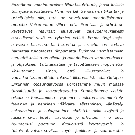
Edistämme monimuotoista liikuntakulttuuria, jossa kaikkia
toimijoita arvostetaan. Pyrimme kehittämään eri liikunta- ja
urheilulajeja niin, että ne soveltuvat mahdollisimman
monelle. Vaikutamme siihen, että liikuntaan ja urheiluun
käytettävät resurssit jakautuvat oikeudenmukaisesti
alueellisesti sekä eri ryhmien välillä. Emme tingi laaja-
alaisesta tasa-arvosta. Liikuntaa ja urheilua on voitava
harrastaa tulotasosta riippumatta. Pyrimme varmistamaan
sen, että kaikilla on oikeus ja mahdollisuus valmennukseen
ja ohjaukseen taitotasostaan ja tavoitteistaan riippumatta.
Vaikutamme siihen, että liikuntapaikat ja
yhdyskuntasuunnittelu tukevat liikunnallista elämäntapaa.
Liikunnan olosuhdetyössä korostamme muun muassa
turvallisuutta ja saavutettavuutta. Kunnioitamme yksilön
oikeuksia. Kiusaaminen, syrjiminen, haukkuminen, nimittely,
fyysinen ja henkinen väkivalta, alistaminen, vähättely,
seksuaalinen ja sukupuolinen ahdistelu sekä syrjintä ja
rasismi eivät kuulu liikuntaan ja urheiluun - ei edes
huumoriksi puettuna. Keskeisistä käyttäytymis- ja
toimintatavoista sovitaan myös joukkue- ja seuratasolla.