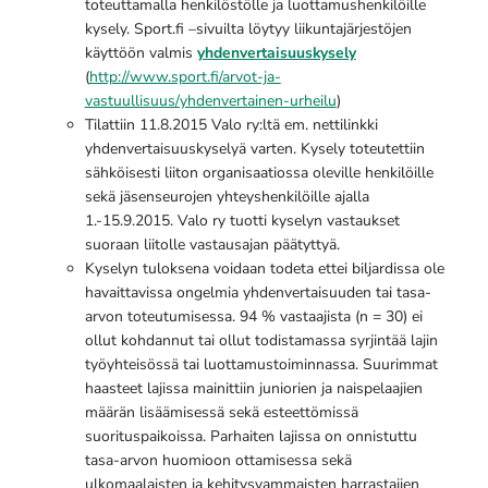
toteuttamalla henkilöstölle ja luottamushenkilöille
kysely. Sport.fi –sivuilta löytyy liikuntajärjestöjen
käyttöön valmis
yhdenvertaisuuskysely
(
http://www.sport.fi/arvot-ja-
vastuullisuus/yhdenvertainen-urheilu
)
Tilattiin 11.8.2015 Valo ry:ltä em. nettilinkki
yhdenvertaisuuskyselyä varten. Kysely toteutettiin
sähköisesti liiton organisaatiossa oleville henkilöille
sekä jäsenseurojen yhteyshenkilöille ajalla
1.-15.9.2015. Valo ry tuotti kyselyn vastaukset
suoraan liitolle vastausajan päätyttyä.
Kyselyn tuloksena voidaan todeta ettei biljardissa ole
havaittavissa ongelmia yhdenvertaisuuden tai tasa-
arvon toteutumisessa. 94 % vastaajista (n = 30) ei
ollut kohdannut tai ollut todistamassa syrjintää lajin
työyhteisössä tai luottamustoiminnassa. Suurimmat
haasteet lajissa mainittiin juniorien ja naispelaajien
määrän lisäämisessä sekä esteettömissä
suorituspaikoissa. Parhaiten lajissa on onnistuttu
tasa-arvon huomioon ottamisessa sekä
ulkomaalaisten ja kehitysvammaisten harrastajien