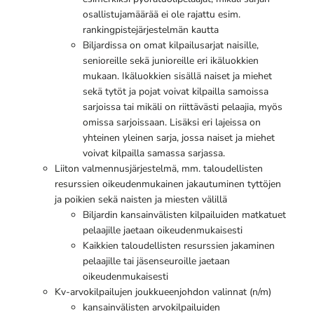
osallistujamäärää ei ole rajattu esim.
rankingpistejärjestelmän kautta
Biljardissa on omat kilpailusarjat naisille,
senioreille sekä junioreille eri ikäluokkien
mukaan. Ikäluokkien sisällä naiset ja miehet
sekä tytöt ja pojat voivat kilpailla samoissa
sarjoissa tai mikäli on riittävästi pelaajia, myös
omissa sarjoissaan. Lisäksi eri lajeissa on
yhteinen yleinen sarja, jossa naiset ja miehet
voivat kilpailla samassa sarjassa.
Liiton valmennusjärjestelmä, mm. taloudellisten
resurssien oikeudenmukainen jakautuminen tyttöjen
ja poikien sekä naisten ja miesten välillä
Biljardin kansainvälisten kilpailuiden matkatuet
pelaajille jaetaan oikeudenmukaisesti
Kaikkien taloudellisten resurssien jakaminen
pelaajille tai jäsenseuroille jaetaan
oikeudenmukaisesti
Kv-arvokilpailujen joukkueenjohdon valinnat (n/m)
kansainvälisten arvokilpailuiden