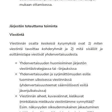
mukaan ottamisessa.
Järjestön toteuttama toiminta
Viestintä
Viestinnän osalta keskeisiä kysymyksiä ovat 1) miten
viestintä tavoittaa kohderyhmät ja 2) mitä sisällöt ja
esittämistapa viestivät yhdenvertaisuudesta.
Yhdenvertaisuuden huomioiminen järjestön
viestintästrategiassa tai –linjauksissa
Yhdenvertaisuuden ja syrjimättömyyden esille
tuominen ulkoisessa viestinnässä
(yhdenvertaisuusteemat säännöllisesti esillä
jäsenjulkaisuissa)
Viestinnän aiheet, kuvavalinnat, kielikuvat
(minkälaisia mielikuvia viestintämme synnyttää)?
Esim. näkyvyyden oikeudenmukainen jakautuminen