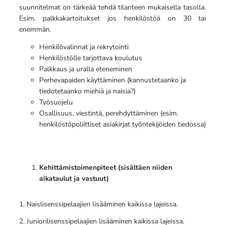
suunnitelmat on tärkeää tehdä tilanteen mukaisella tasolla.
Esim. palkkakartoitukset jos henkilöstöä on 30 tai
enemmän.
Henkilövalinnat ja rekrytointi
Henkilöstölle tarjottava koulutus
Palkkaus ja uralla eteneminen
Perhevapaiden käyttäminen (kannustetaanko ja
tiedotetaanko miehiä ja naisia?)
Työsuojelu
Osallisuus, viestintä, perehdyttäminen (esim.
henkilöstöpoliittiset asiakirjat työntekijöiden tiedossa)
Kehittämistoimenpiteet (sisältäen niiden
aikataulut ja vastuut)
1. Naislisenssipelaajien lisääminen kaikissa lajeissa.
2. Juniorilisenssipelaajien lisääminen kaikissa lajeissa.