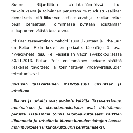
Suomen Biljardiliiton toimintasäännöissä liiton
tarkoituksena ja toiminnan perustana ovat edustuksellinen
demokratia sekä liikunnan eettiset arvot ja urheilun reilun
pelin periaatteet. Toiminnassa pyritään edistämään
sukupuolten välistä tasa-arvoa.
Jokaisen tasavertainen mahdollisuus liikuntaan ja urheiluun
on Reilun Pelin keskeinen periaate. Jäsenjärjestöt ovat
hyväksyneet Reilu Peli -asiakirjan Valon syyskokouksessa
30.11.2013. Reilun Pelin ensimmäinen periaate sisältää
keskeiset tavoitteet ja toimintatavat yhdenvertaisuuden
toteutumiseksi.
Jokaisen tasavertainen mahdollisuus liikuntaan ja
urheiluun
Liikunta ja urheilu ovat avoimia kaikille. Tasavertaisuus,
moninaisuus ja oikeudenmukaisuus ovat yhteisömme
perusta. Haluamme toimia vuorovaikutteisesti kaikkien
liikunnasta ja urheilusta kiinnostuneiden tahojen kanssa
monimuotoisen liikuntakulttuurin kehittämiseksi.