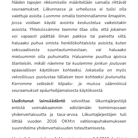
Näiden tapojen rikkomiselle määritellään samalla riittävät
seuraamukset. Liikunnassa ja urheilussa ei tulisi olla
vaiettuja asioita. Luomme omalla toiminnallamme ilmapiirin,
jossa voidaan käydä avointa keskustelua vaikeistakin
asioista. Yhteisössämme teemme tilaa sille, että jokainen
voi vapaasti päättää ilman pakkoa tai painetta siitä,
haluaako puhua omista henkilökohtaisista asioista, kuten
seksuaalisesta suuntautumisestaan, vai haluaako
mieluummin olla puhumatta. Haluamme puuttua ajoissa
tilanteisiin, mikäli näemme tai kuulemme jonkun joutuvan
epäasiallisen käytöksen kohteeksi. Jokaisella on myös
velvollisuus puolustaa tällaisen teon kohteeksi joutunutta.
Kerromme selkeästi kilpailu- ja muissa säännöissä
seuraamukset epäurheilijamaisesta käytöksestä.
Uudistunut lainsäädäntö
velvoittaa liikuntajärjestöjä
entistä voimakkaammin edistämään toiminnassaan
yhdenvertaisuutta ja tasa-arvoa. Liikuntajärjestöjen tuli
liittää vuoden 2016 OKM:n valtionapuhakemukseen
suunnitelma yhdenvertaisuuden toteuttamisesta.