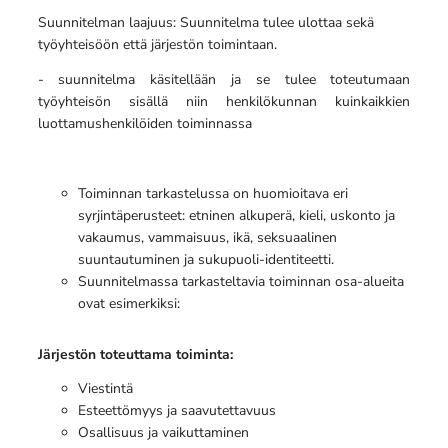
Suunnitelman laajuus: Suunnitelma tulee ulottaa sekä
työyhteisöön että järjestön toimintaan.
- suunnitelma käsitellään ja se tulee toteutumaan
työyhteisön sisällä niin henkilökunnan kuinkaikkien
luottamushenkilöiden toiminnassa
Toiminnan tarkastelussa on huomioitava eri
syrjintäperusteet: etninen alkuperä, kieli, uskonto ja
vakaumus, vammaisuus, ikä, seksuaalinen
suuntautuminen ja sukupuoli-identiteetti.
Suunnitelmassa tarkasteltavia toiminnan osa-alueita
ovat esimerkiksi:
Järjestön toteuttama toiminta:
Viestintä
Esteettömyys ja saavutettavuus
Osallisuus ja vaikuttaminen