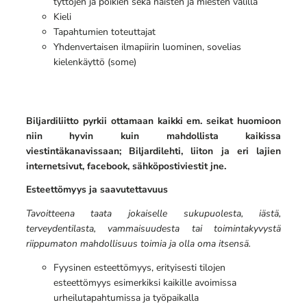
tyttöjen ja poikien sekä naisten ja miesten välillä
Kieli
Tapahtumien toteuttajat
Yhdenvertaisen ilmapiirin luominen, sovelias
kielenkäyttö (some)
Biljardiliitto pyrkii ottamaan kaikki em. seikat huomioon
niin hyvin kuin mahdollista kaikissa
viestintäkanavissaan; Biljardilehti, liiton ja eri lajien
internetsivut, facebook, sähköpostiviestit jne.
Esteettömyys ja saavutettavuus
Tavoitteena taata jokaiselle sukupuolesta, iästä,
terveydentilasta, vammaisuudesta tai toimintakyvystä
riippumaton mahdollisuus toimia ja olla oma itsensä.
Fyysinen esteettömyys, erityisesti tilojen
esteettömyys esimerkiksi kaikille avoimissa
urheilutapahtumissa ja työpaikalla