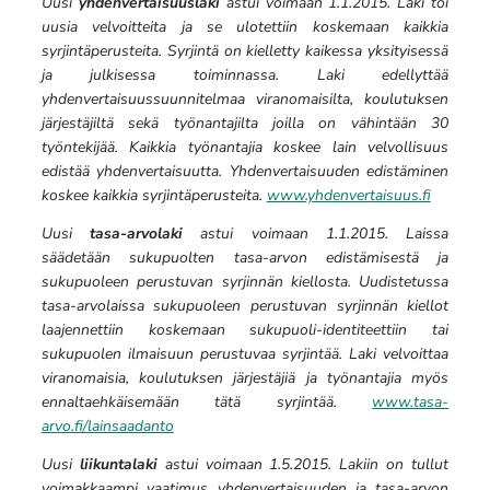
Uusi
yhdenvertaisuuslaki
astui voimaan 1.1.2015. Laki toi
uusia velvoitteita ja se ulotettiin koskemaan kaikkia
syrjintäperusteita. Syrjintä on kielletty kaikessa yksityisessä
ja julkisessa toiminnassa. Laki edellyttää
yhdenvertaisuussuunnitelmaa viranomaisilta, koulutuksen
järjestäjiltä sekä työnantajilta joilla on vähintään 30
työntekijää. Kaikkia työnantajia koskee lain velvollisuus
edistää yhdenvertaisuutta. Yhdenvertaisuuden edistäminen
koskee kaikkia syrjintäperusteita.
www.yhdenvertaisuus.fi
Uusi
tasa-arvolaki
astui voimaan 1.1.2015. Laissa
säädetään sukupuolten tasa-arvon edistämisestä ja
sukupuoleen perustuvan syrjinnän kiellosta. Uudistetussa
tasa-arvolaissa sukupuoleen perustuvan syrjinnän kiellot
laajennettiin koskemaan sukupuoli-identiteettiin tai
sukupuolen ilmaisuun perustuvaa syrjintää. Laki velvoittaa
viranomaisia, koulutuksen järjestäjiä ja työnantajia myös
ennaltaehkäisemään tätä syrjintää.
www.tasa-
arvo.fi/lainsaadanto
Uusi
liikuntalaki
astui voimaan 1.5.2015. Lakiin on tullut
voimakkaampi vaatimus yhdenvertaisuuden ja tasa-arvon