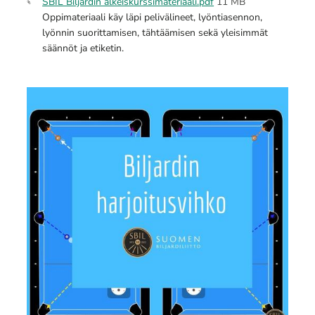
SBIL Biljardin alkeiskurssimateriaali.pdf
11 MB
Oppimateriaali käy läpi pelivälineet, lyöntiasennon,
lyönnin suorittamisen, tähtäämisen sekä yleisimmät
säännöt ja etiketin.