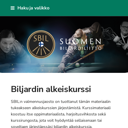
Siirry
Haku ja valikko
sivun
sisältöön
Suomen Biljardiliitto ry
Biljardin alkeiskurssi
SBIL:n valmennusjaosto on tuottanut tämän materiaalin
tukeakseen alkeiskurssien järjestämistä. Kurssimateriaali
koostuu itse oppimateriaalista, harjoitusvihkosta sekä
kurssirungosta, jota voit hyödyntää sellaisenaan tai
soveltaen järjestäessäsi biljardin alkeiskurssia.