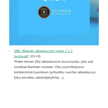
SBIL Biljardin alkeiskurssin runko 1 x 2
tuntia.pdf
103 KB
Yhden kerran (2h) alkeiskurssin kurssirunko, jota voit
soveltaa tilanteen mukaan. Ota suunnittelussa
kohderyhmä huomioon (yritysilta, nuorten alkeiskurssi,
tyky-porukka, opiskelijaryhmä, ...).