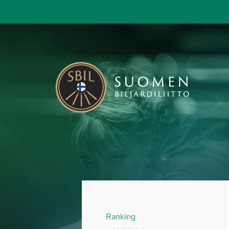
Siirry
sivun
sisältöön
KAISA - Suomen Biljardiliitto ry
Ranking