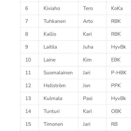
6
Kiviaho
Tero
KoKa
7
Tuhkanen
Arto
RBK
8
Kallio
Kari
RBK
9
Laitila
Juha
HyvBk
10
Laine
Kim
EBK
11
Suomalainen
Jari
P-HBK
12
Hellström
Jon
PPK
13
Kulmala
Pasi
HyvBk
14
Tunturi
Kari
OBK
15
Timonen
Jari
RB