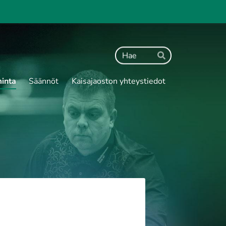
Haku
Hae
minta
Säännöt
Kaisajaoston yhteystiedot