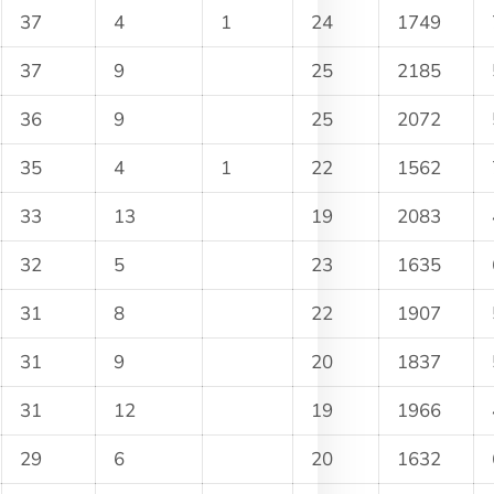
37
4
1
24
1749
37
9
25
2185
36
9
25
2072
35
4
1
22
1562
33
13
19
2083
32
5
23
1635
31
8
22
1907
31
9
20
1837
31
12
19
1966
29
6
20
1632