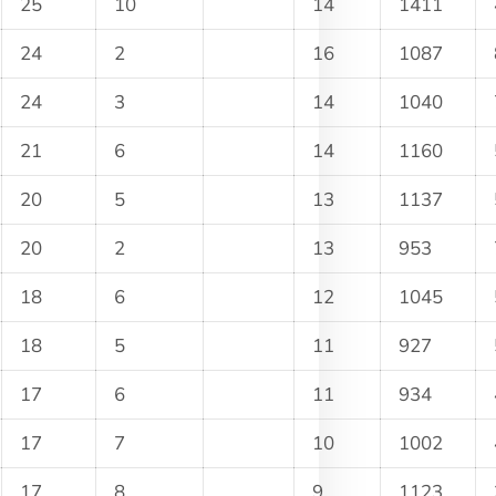
25
10
14
1411
24
2
16
1087
24
3
14
1040
21
6
14
1160
20
5
13
1137
20
2
13
953
18
6
12
1045
18
5
11
927
17
6
11
934
17
7
10
1002
17
8
9
1123