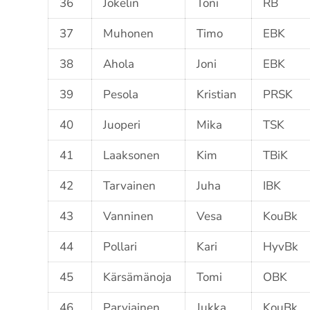
36
Jokelin
Toni
RB
37
Muhonen
Timo
EBK
38
Ahola
Joni
EBK
39
Pesola
Kristian
PRSK
40
Juoperi
Mika
TSK
41
Laaksonen
Kim
TBiK
42
Tarvainen
Juha
IBK
43
Vanninen
Vesa
KouBk
44
Pollari
Kari
HyvBk
45
Kärsämänoja
Tomi
OBK
46
Parviainen
Jukka
KouBk