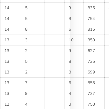
14
5
9
835
14
5
9
754
14
8
6
815
13
3
10
850
13
2
9
627
13
5
8
735
13
2
8
599
13
7
6
855
13
9
4
727
12
4
8
758