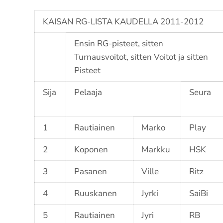
KAISAN RG-LISTA KAUDELLA 2011-2012
Ensin RG-pisteet, sitten
Turnausvoitot, sitten Voitot ja sitten
Pisteet
Sija
Pelaaja
Seura
1
Rautiainen
Marko
Play
2
Koponen
Markku
HSK
3
Pasanen
Ville
Ritz
4
Ruuskanen
Jyrki
SaiBi
5
Rautiainen
Jyri
RB