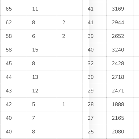
65
11
41
3169
62
8
2
41
2944
58
6
2
39
2652
58
15
40
3240
45
8
32
2428
44
13
30
2718
43
12
29
2471
42
5
1
28
1888
40
7
27
2165
40
8
25
2080