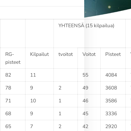
YHTEENSÄ (15 kilpailua)
RG-
Kilpailut
tvoitot
Voitot
Pisteet
pisteet
82
11
55
4084
78
9
2
49
3608
71
10
1
46
3586
68
9
1
45
3336
65
7
2
42
2920