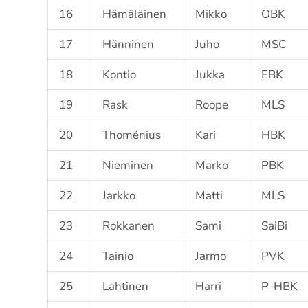
16
Hämäläinen
Mikko
OBK
17
Hänninen
Juho
MSC
18
Kontio
Jukka
EBK
19
Rask
Roope
MLS
20
Thoménius
Kari
HBK
21
Nieminen
Marko
PBK
22
Jarkko
Matti
MLS
23
Rokkanen
Sami
SaiBi
24
Tainio
Jarmo
PVK
25
Lahtinen
Harri
P-HBK