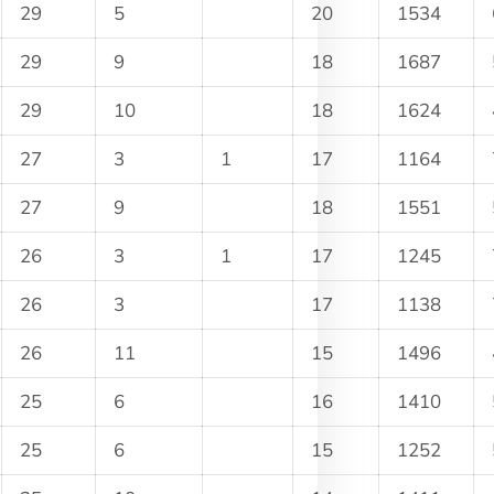
29
5
20
1534
29
9
18
1687
29
10
18
1624
27
3
1
17
1164
27
9
18
1551
26
3
1
17
1245
26
3
17
1138
26
11
15
1496
25
6
16
1410
25
6
15
1252