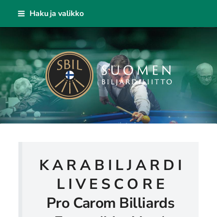
Siirry
Haku ja valikko
sivun
sisältöön
Suomen Biljardiliitto ry
K A R A B I L J A R D I
L I V E S C O R E
Pro Carom Billiards