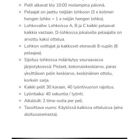
Pelit alkavat klo 10:00 molempina päivinä.
Pelaajat on jaettu neljään lohkoon (3 x kolmen
hengen lohko + 1 x neljän hengen lohko).
Lohkovaihe: Lohkoissa A, B ja C kaikki pelaavat
kaikkia vastaan. D-lohkossa jokaiselle pelaajalle on
arvottu kaksi ottelua.
Lohkon voittajat ja kakkoset etenevät 8-cupiin (8
pelaajaa).
Sijoitus lohkossa määräytyy seuraavassa
järjestyksessä: Pisteet, kokonaiskeskiarvo, paras
yksittäisen pelin keskiarvo, keskinäinen ottelu,
korkein sarja.
Kaikki pelit 30 karaan, 40 lyöntivuoron rajoitus.
Lyöntiaika: 40 sekuntia / lyönti.
Aikalisät: 2 time-outia per peli.
Tasoittava vuoro: Käytössä kaikissa otteluissa (aina
aloitusasemasta).