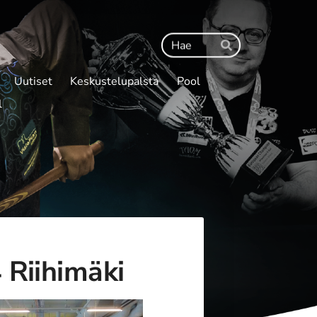
Haku
Hae
Uutiset
Keskustelupalsta
Pool
l
 Riihimäki