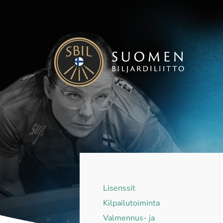
Siirry
sivun
sisältöön
Suomen Biljardiliitto ry
Lisenssit
Kilpailutoiminta
Valmennus- ja