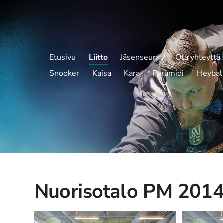
Etusivu
Liitto
Jäsenseurat
Ota yhteyttä
Snooker
Kaisa
Kara
Pyramidi
Heybal
Nuorisotalo PM 2014