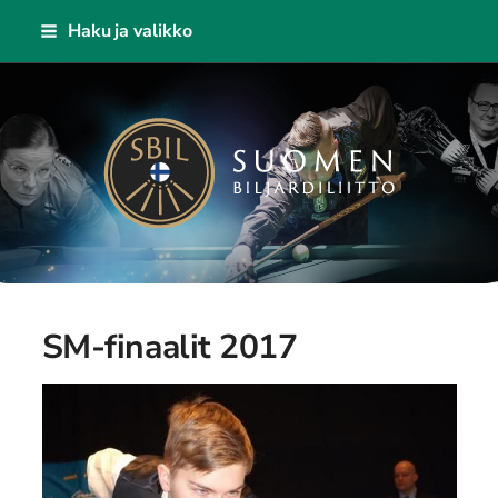
Siirry
Haku ja valikko
sivun
sisältöön
Suomen Biljardiliitto ry
SM-finaalit 2017