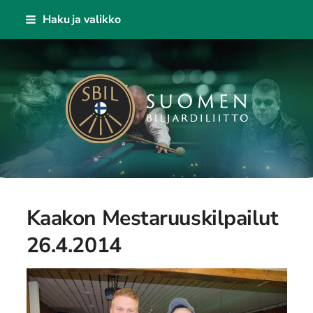
Siirry
Haku ja valikko
sivun
sisältöön
KAISA - Suomen Biljardiliitto ry
Kaakon Mestaruuskilpailut
26.4.2014