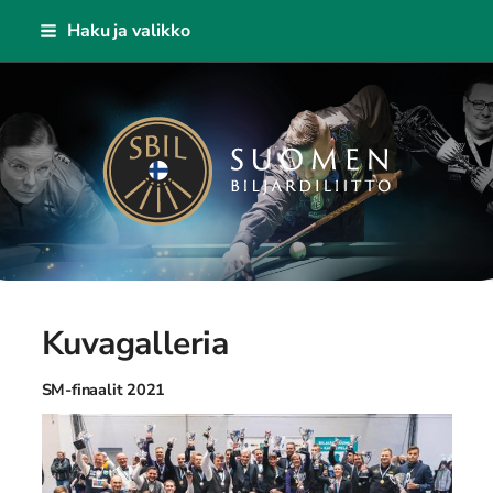
Siirry
Haku ja valikko
sivun
sisältöön
Suomen Biljardiliitto ry
Kuvagalleria
SM-finaalit 2021