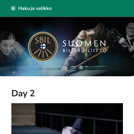
Siirry
Haku ja valikko
sivun
sisältöön
Suomen Biljardiliitto ry
Day 2