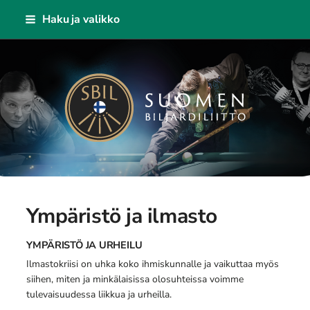
Siirry
Haku ja valikko
sivun
sisältöön
Suomen Biljardiliitto ry
Ympäristö ja ilmasto
YMPÄRISTÖ JA URHEILU
Ilmastokriisi on uhka koko ihmiskunnalle ja vaikuttaa myös
siihen, miten ja minkälaisissa olosuhteissa voimme
tulevaisuudessa liikkua ja urheilla.