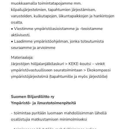
muokkaamalla toimintatapojamme mm.
kilpailujärjestelmien, tapahtumien järjestämisen,
varusteiden, kulkutapojen, liikuntapaikkojen ja hankintojen
osalta.
• Viestimme ympäristöasioistamme ja -teoistamme
aktiivisesti.
• Laadimme ympäristöohjelman, jonka toteutumista
seuraamme ja arvioimme
Materiaaleja:
Järjestöjen hiilijalanjälkilaskuri > KEKE-koutsi – vinkit
ympäristövastuulliseen seuratoimintaan > Ekokompassi
ympäristöjärjestelmä (tapahtumille ja myös järjestölle)
Suomen Biljardiliitto ry
Ympäristö- ja ilmastotoimenpiteitä
- toimintaa pyritään luomaan mahdollisimman lähellä
osallistujia matkustamisen minimoimiseksi