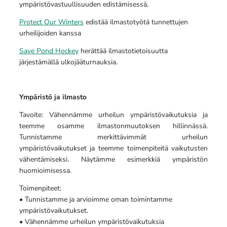
ympäristövastuullisuuden edistämisessä.
Protect Our Winters
edistää ilmastotyötä tunnettujen
urheilijoiden kanssa
Save Pond Hockey
herättää ilmastotietoisuutta
järjestämällä ulkojääturnauksia.
Ympäristö ja ilmasto
Tavoite: Vähennämme urheilun ympäristövaikutuksia ja
teemme osamme ilmastonmuutoksen hillinnässä.
Tunnistamme merkittävimmät urheilun
ympäristövaikutukset ja teemme toimenpiteitä vaikutusten
vähentämiseksi. Näytämme esimerkkiä ympäristön
huomioimisessa.
Toimenpiteet:
• Tunnistamme ja arvioimme oman toimintamme
ympäristövaikutukset.
• Vähennämme urheilun ympäristövaikutuksia