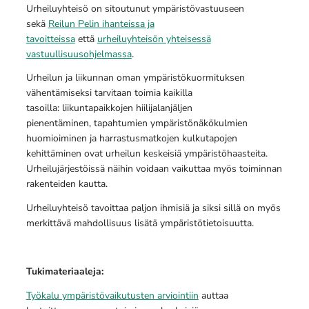
Urheiluyhteisö on sitoutunut ympäristövastuuseen
sekä
Reilun Pelin ihanteissa ja
tavoitteissa
että
urheiluyhteisön yhteisessä
vastuullisuusohjelmassa
.
Urheilun ja liikunnan oman ympäristökuormituksen
vähentämiseksi tarvitaan toimia kaikilla
tasoilla: liikuntapaikkojen hiilijalanjäljen
pienentäminen, tapahtumien ympäristönäkökulmien
huomioiminen ja harrastusmatkojen kulkutapojen
kehittäminen ovat urheilun keskeisiä ympäristöhaasteita.
Urheilujärjestöissä näihin voidaan vaikuttaa myös toiminnan
rakenteiden kautta.
Urheiluyhteisö tavoittaa paljon ihmisiä ja siksi sillä on myös
merkittävä mahdollisuus lisätä ympäristötietoisuutta.
Tukimateriaaleja:
Työkalu ympäristövaikutusten arviointiin
auttaa