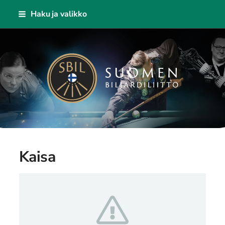
Siirry
Haku ja valikko
sivun
sisältöön
Suomen Biljardiliitto ry
Kaisa