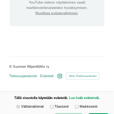
YouTube-videon näyttäminen vaatii
markkinointievästeiden hyväksymisen.
Muokkaa evästevalintojasi
.
©
Suomen Biljardiliitto ry
Tietosuojaseloste
Evästeet
Tehty Yhdistysavaimella
Instagram
Tällä sivustolla käytetään evästeitä.
Lue lisää evästeistä.
Valitse käytettävät evästeet
Välttämättömät
Tilastointi
Markkinointi