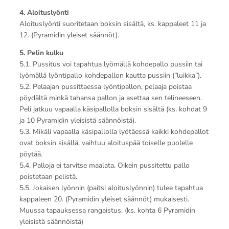
4. Aloituslyönti
Aloituslyönti suoritetaan boksin sisältä, ks. kappaleet 11 ja
12. (Pyramidin yleiset säännöt).
5. Pelin kulku
5.1. Pussitus voi tapahtua lyömällä kohdepallo pussiin tai
lyömällä lyöntipallo kohdepallon kautta pussiin (”luikka”).
5.2. Pelaajan pussittaessa lyöntipallon, pelaaja poistaa
pöydältä minkä tahansa pallon ja asettaa sen telineeseen.
Peli jatkuu vapaalla käsipallolla boksin sisältä (ks. kohdat 9
ja 10 Pyramidin yleisistä säännöistä).
5.3. Mikäli vapaalla käsipallolla lyötäessä kaikki kohdepallot
ovat boksin sisällä, vaihtuu aloituspää toiselle puolelle
pöytää.
5.4. Palloja ei tarvitse maalata. Oikein pussitettu pallo
poistetaan pelistä.
5.5. Jokaisen lyönnin (paitsi aloituslyönnin) tulee tapahtua
kappaleen 20. (Pyramidin yleiset säännöt) mukaisesti.
Muussa tapauksessa rangaistus. (ks. kohta 6 Pyramidin
yleisistä säännöistä)