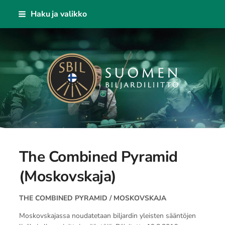
Siirry
Haku ja valikko
sivun
sisältöön
Suomen Biljardiliitto ry
The Combined Pyramid
(Moskovskaja)
THE COMBINED PYRAMID / MOSKOVSKAJA
Moskovskajassa noudatetaan biljardin yleisten sääntöjen