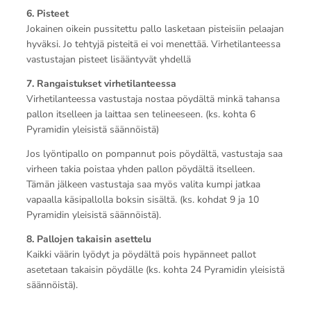
6. Pisteet
Jokainen oikein pussitettu pallo lasketaan pisteisiin pelaajan
hyväksi. Jo tehtyjä pisteitä ei voi menettää. Virhetilanteessa
vastustajan pisteet lisääntyvät yhdellä
7. Rangaistukset virhetilanteessa
Virhetilanteessa vastustaja nostaa pöydältä minkä tahansa
pallon itselleen ja laittaa sen telineeseen. (ks. kohta 6
Pyramidin yleisistä säännöistä)
Jos lyöntipallo on pompannut pois pöydältä, vastustaja saa
virheen takia poistaa yhden pallon pöydältä itselleen.
Tämän jälkeen vastustaja saa myös valita kumpi jatkaa
vapaalla käsipallolla boksin sisältä. (ks. kohdat 9 ja 10
Pyramidin yleisistä säännöistä).
8. Pallojen takaisin asettelu
Kaikki väärin lyödyt ja pöydältä pois hypänneet pallot
asetetaan takaisin pöydälle (ks. kohta 24 Pyramidin yleisistä
säännöistä).