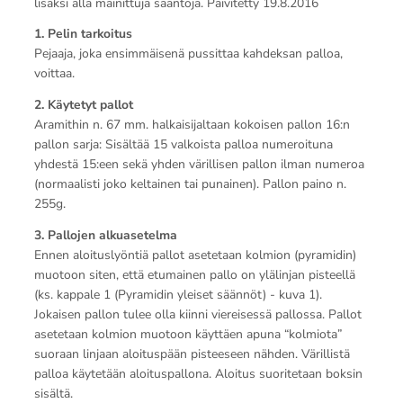
lisäksi alla mainittuja sääntöjä. Päivitetty 19.8.2016
1. Pelin tarkoitus
Pejaaja, joka ensimmäisenä pussittaa kahdeksan palloa,
voittaa.
2. Käytetyt pallot
Aramithin n. 67 mm. halkaisijaltaan kokoisen pallon 16:n
pallon sarja: Sisältää 15 valkoista palloa numeroituna
yhdestä 15:een sekä yhden värillisen pallon ilman numeroa
(normaalisti joko keltainen tai punainen). Pallon paino n.
255g.
3. Pallojen alkuasetelma
Ennen aloituslyöntiä pallot asetetaan kolmion (pyramidin)
muotoon siten, että etumainen pallo on ylälinjan pisteellä
(ks. kappale 1 (Pyramidin yleiset säännöt) - kuva 1).
Jokaisen pallon tulee olla kiinni viereisessä pallossa. Pallot
asetetaan kolmion muotoon käyttäen apuna “kolmiota”
suoraan linjaan aloituspään pisteeseen nähden. Värillistä
palloa käytetään aloituspallona. Aloitus suoritetaan boksin
sisältä.