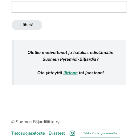
Lähetä
Oletko motivoitunut ja halukas edistämään
Suomen Pyramidi-Biljardia?
Ota yhteyttä
liittoon
tai jaostoon!
©
Suomen Biljardiliitto ry
Tietosuojaseloste
Evästeet
Tehty Yhdistysavaimella
Instagram