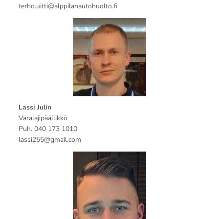
terho.uitti@alppilanautohuolto.fi
Lassi Julin
Varalajipäällikkö
Puh. 040 173 1010
lassi255@gmail.com