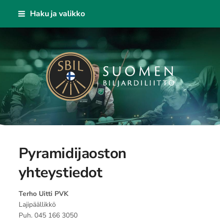
Siirry
Haku ja valikko
sivun
sisältöön
Suomen Biljardiliitto ry
Pyramidijaoston
yhteystiedot
Terho Uitti PVK
Lajipäällikkö
Puh. 045 166 3050