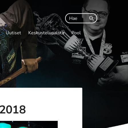
Haku
Hae
Uutiset
Keskustelupalsta
Pool
l
.2018