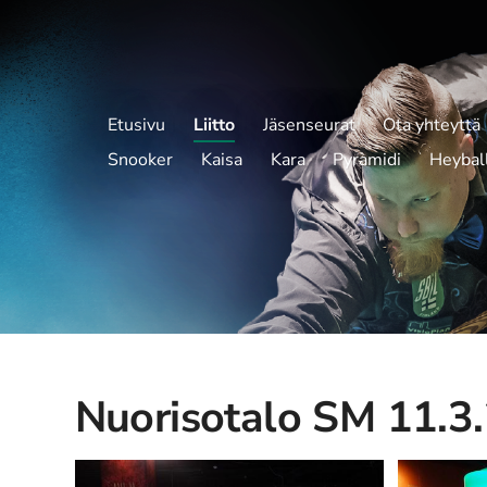
Etusivu
Liitto
Jäsenseurat
Ota yhteyttä
Snooker
Kaisa
Kara
Pyramidi
Heybal
Nuorisotalo SM 11.3