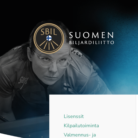
Siirry
sivun
sisältöön
Suomen Biljardiliitto ry
Lisenssit
Kilpailutoiminta
Valmennus- ja