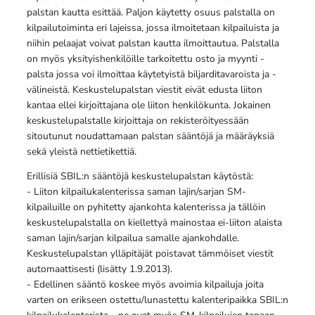
palstan kautta esittää. Paljon käytetty osuus palstalla on
kilpailutoiminta eri lajeissa, jossa ilmoitetaan kilpailuista ja
niihin pelaajat voivat palstan kautta ilmoittautua. Palstalla
on myös yksityishenkilöille tarkoitettu osto ja myynti -
palsta jossa voi ilmoittaa käytetyistä biljarditavaroista ja -
välineistä. Keskustelupalstan viestit eivät edusta liiton
kantaa ellei kirjoittajana ole liiton henkilökunta. Jokainen
keskustelupalstalle kirjoittaja on rekisteröityessään
sitoutunut noudattamaan palstan sääntöjä ja määräyksiä
sekä yleistä nettietikettiä.
Erillisiä SBIL:n sääntöjä keskustelupalstan käytöstä:
- Liiton kilpailukalenterissa saman lajin/sarjan SM-
kilpailuille on pyhitetty ajankohta kalenterissa ja tällöin
keskustelupalstalla on kiellettyä mainostaa ei-liiton alaista
saman lajin/sarjan kilpailua samalle ajankohdalle.
Keskustelupalstan ylläpitäjät poistavat tämmöiset viestit
automaattisesti (lisätty 1.9.2013).
- Edellinen sääntö koskee myös avoimia kilpailuja joita
varten on erikseen ostettu/lunastettu kalenteripaikka SBIL:n