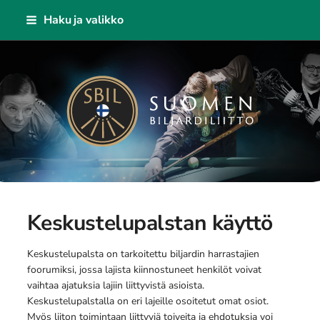
Siirry
Haku ja valikko
sivun
sisältöön
Suomen Biljardiliitto ry
Keskustelupalstan käyttö
Keskustelupalsta on tarkoitettu biljardin harrastajien
foorumiksi, jossa lajista kiinnostuneet henkilöt voivat
vaihtaa ajatuksia lajiin liittyvistä asioista.
Keskustelupalstalla on eri lajeille osoitetut omat osiot.
Myös liiton toimintaan liittyviä toiveita ja ehdotuksia voi