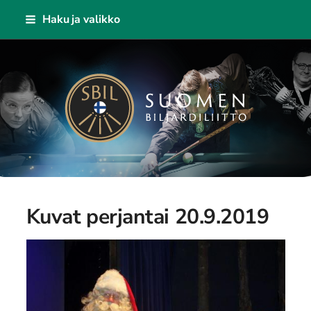
Siirry
Haku ja valikko
sivun
sisältöön
Suomen Biljardiliitto ry
Kuvat perjantai 20.9.2019