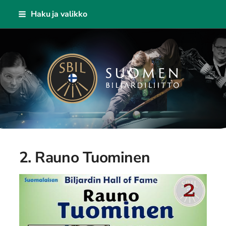
Siirry
Haku ja valikko
sivun
sisältöön
Suomen Biljardiliitto ry
2. Rauno Tuominen