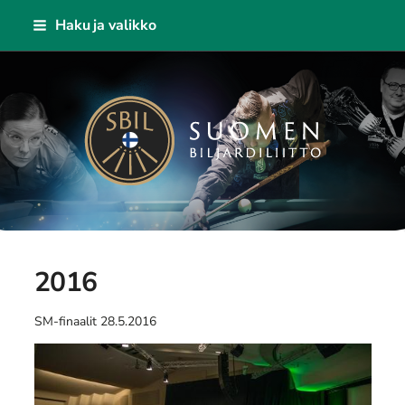
Siirry
Haku ja valikko
sivun
sisältöön
Suomen Biljardiliitto ry
2016
SM-finaalit 28.5.2016