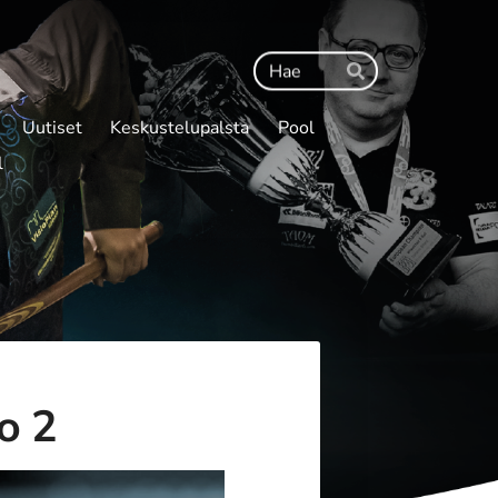
Haku
Hae
Uutiset
Keskustelupalsta
Pool
l
o 2