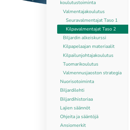
koulutustoiminta
Valmentajakoulutus
Seuravalmentajat Taso 1
Kilpavalmentajat Taso 2
Biljardin alkeiskurssi
Kilpapelaajan materiaalit
Kilpailunjohtajakoulutus
Tuomarikoulutus
Valmennusjaoston strategia
Nuorisotoiminta
Biljardilehti
Biljardihistoriaa
Lajien säännöt
Ohjeita ja sääntöjä
Ansiomerkit