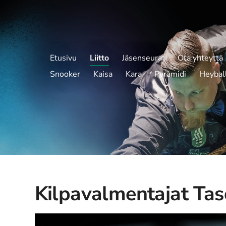
Etusivu
Liitto
Jäsenseurat
Ota yhteyttä
Snooker
Kaisa
Kara
Pyramidi
Heybal
Kilpavalmentajat Tas