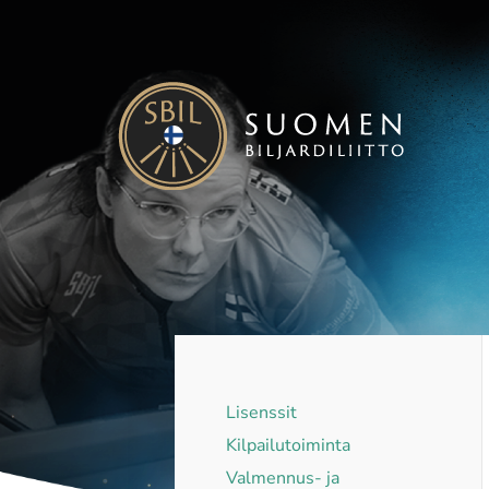
Siirry
sivun
sisältöön
Suomen Biljardiliitto ry
Lisenssit
Kilpailutoiminta
Valmennus- ja