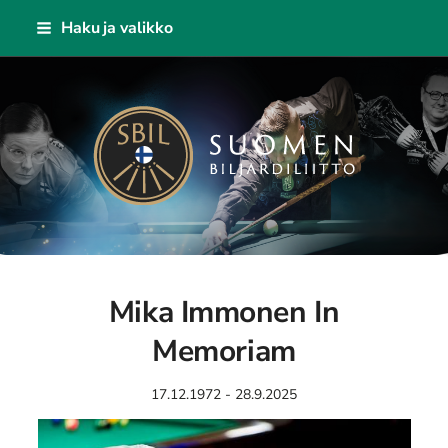
Siirry
Haku ja valikko
sivun
sisältöön
Suomen Biljardiliitto ry
Mika Immonen In
Memoriam
17.12.1972 - 28.9.2025