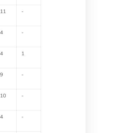
11
-
4
-
4
1
9
-
10
-
4
-