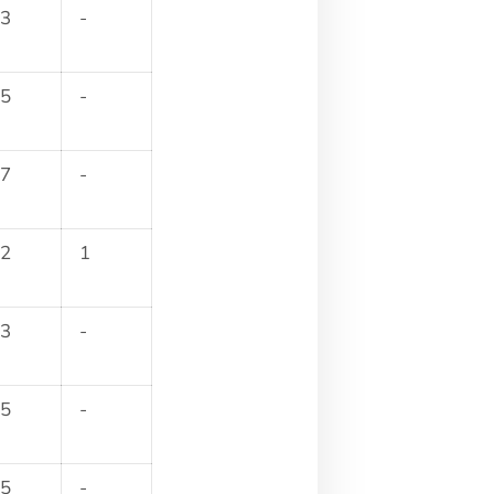
3
-
5
-
7
-
2
1
3
-
5
-
5
-