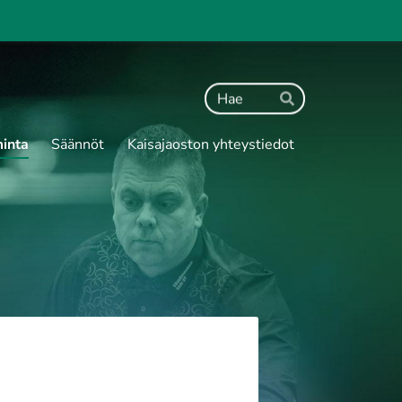
Haku
Hae
minta
Säännöt
Kaisajaoston yhteystiedot