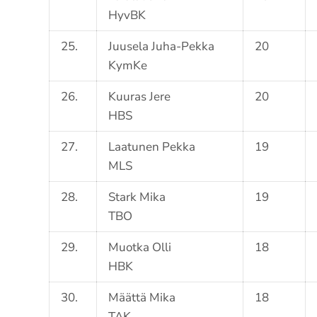
HyvBK
25.
Juusela Juha-Pekka
20
KymKe
26.
Kuuras Jere
20
HBS
27.
Laatunen Pekka
19
MLS
28.
Stark Mika
19
TBO
29.
Muotka Olli
18
HBK
30.
Määttä Mika
18
TAK