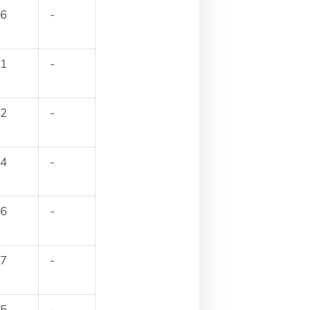
6
-
1
-
2
-
4
-
6
-
7
-
5
-