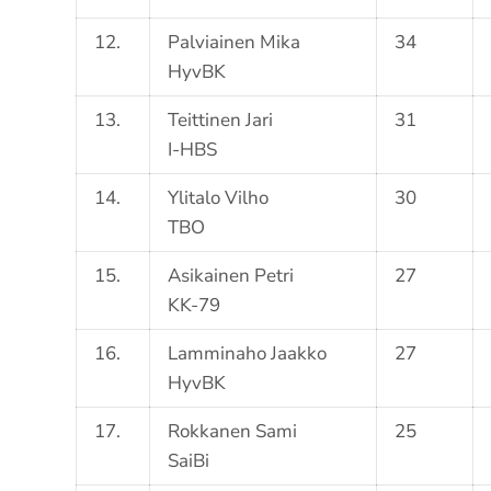
12.
Palviainen Mika
34
HyvBK
13.
Teittinen Jari
31
I-HBS
14.
Ylitalo Vilho
30
TBO
15.
Asikainen Petri
27
KK-79
16.
Lamminaho Jaakko
27
HyvBK
17.
Rokkanen Sami
25
SaiBi