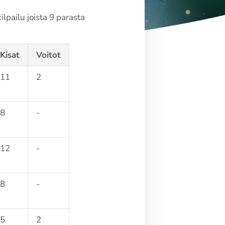
lpailu joista 9 parasta
Kisat
Voitot
11
2
8
-
12
-
8
-
5
2