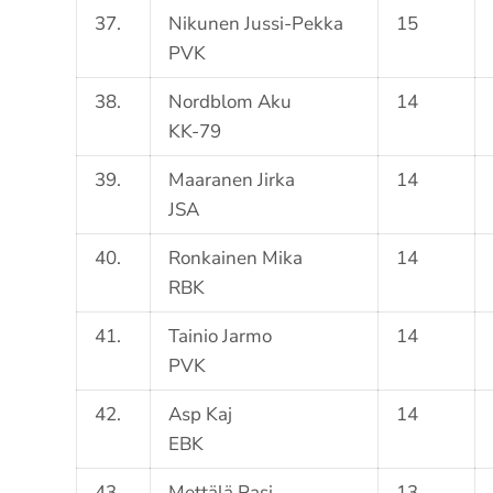
37.
Nikunen Jussi-Pekka
15
PVK
38.
Nordblom Aku
14
KK-79
39.
Maaranen Jirka
14
JSA
40.
Ronkainen Mika
14
RBK
41.
Tainio Jarmo
14
PVK
42.
Asp Kaj
14
EBK
43.
Mettälä Pasi
13