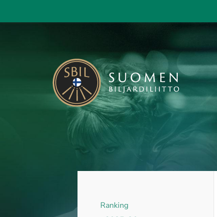
Siirry
sivun
sisältöön
KAISA - Suomen Biljardiliitto ry
Ranking