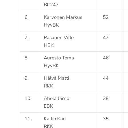
BC247
6.
Karvonen Markus
52
HyvBK
7.
Pasanen Ville
47
HBK
8.
Auresto Toma
46
HyvBK
9.
Hälvä Matti
44
RKK
10.
Ahola Jarno
38
EBK
11.
Kallio Kari
35
RKK