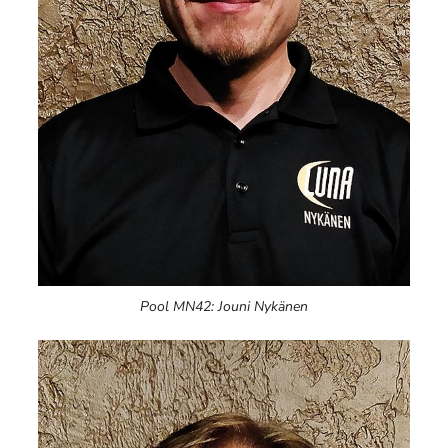
Pool MN42: Jouni Nykänen