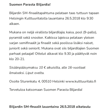
Suomen Parasta Biljardia!
Biljardin SM-finaalitapahtuma pelataan taas tuttuun tapaan
Helsingin Kulttuuritalolla lauantaina 26.5.2018 klo 9:30
alkaen.
Mukana on neljä virallista biljardilajia; kaisa, pool (9-pallo),
pyramidi sekä snooker. Kaikissa lajeissa pelataan yleisen
sarjan semifinaalit ja finaalit sekä poolissa lisäksi naiset,
juniorit sekä seniorit. Mukana ovat siis biljardilajien Suomen
parhaat pelaajat! Ottelut alkavat klo 9.30 ja päättyvät noin
klo 20-21.
Sisäänpääsymaksu 10 € aikuisilta, alle 16-vuotiaat
ilmaiseksi. Liput ovelta.
Osoite Sturenkatu 4, 00510 Helsinki www.kulttuuritalo.fi
Tervetuloa katsomaan Suomen Parasta Biljardia!
Biljardin SM-finaalit lauantaina 26.5.2018 aikataulu