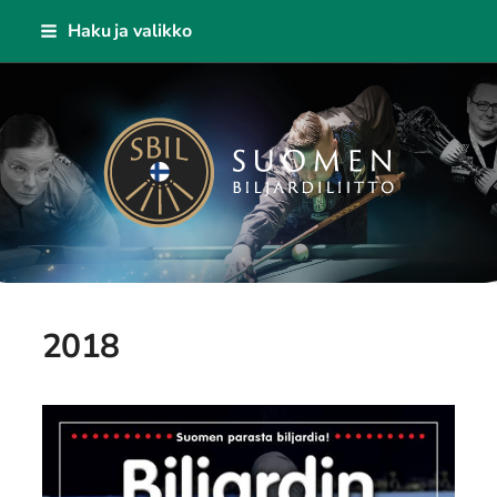
Siirry
Haku ja valikko
sivun
sisältöön
Suomen Biljardiliitto ry
2018