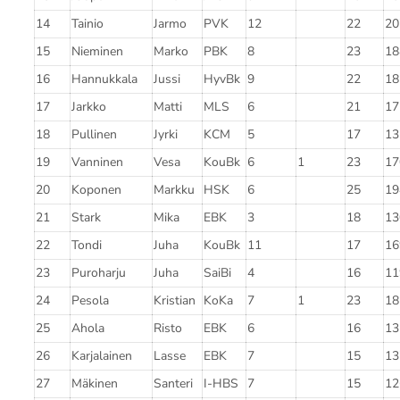
14
Tainio
Jarmo
PVK
12
22
20
15
Nieminen
Marko
PBK
8
23
18
16
Hannukkala
Jussi
HyvBk
9
22
18
17
Jarkko
Matti
MLS
6
21
17
18
Pullinen
Jyrki
KCM
5
17
13
19
Vanninen
Vesa
KouBk
6
1
23
17
20
Koponen
Markku
HSK
6
25
19
21
Stark
Mika
EBK
3
18
13
22
Tondi
Juha
KouBk
11
17
16
23
Puroharju
Juha
SaiBi
4
16
11
24
Pesola
Kristian
KoKa
7
1
23
18
25
Ahola
Risto
EBK
6
16
13
26
Karjalainen
Lasse
EBK
7
15
13
27
Mäkinen
Santeri
I-HBS
7
15
12