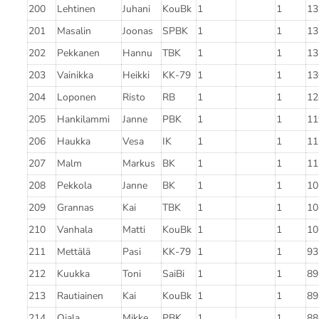
200
Lehtinen
Juhani
KouBk
1
1
13
201
Masalin
Joonas
SPBK
1
1
13
202
Pekkanen
Hannu
TBK
1
1
13
203
Vainikka
Heikki
KK-79
1
1
13
204
Loponen
Risto
RB
1
1
12
205
Hankilammi
Janne
PBK
1
1
11
206
Haukka
Vesa
IK
1
1
11
207
Malm
Markus
BK
1
1
11
208
Pekkola
Janne
BK
1
1
10
209
Grannas
Kai
TBK
1
1
10
210
Vanhala
Matti
KouBk
1
1
10
211
Mettälä
Pasi
KK-79
1
1
93
212
Kuukka
Toni
SaiBi
1
1
89
213
Rautiainen
Kai
KouBk
1
1
89
214
Ojala
Mikke
PBK
1
1
88