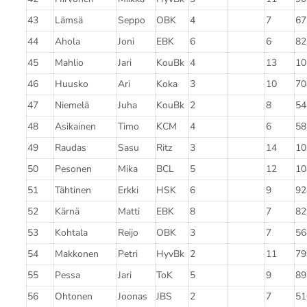
43
Lämsä
Seppo
OBK
4
7
67
44
Ahola
Joni
EBK
6
6
82
45
Mahlio
Jari
KouBk
4
13
10
46
Huusko
Ari
Koka
3
10
70
47
Niemelä
Juha
KouBk
2
8
54
48
Asikainen
Timo
KCM
4
6
58
49
Raudas
Sasu
Ritz
3
14
10
50
Pesonen
Mika
BCL
5
12
10
51
Tähtinen
Erkki
HSK
6
9
92
52
Kärnä
Matti
EBK
8
7
82
53
Kohtala
Reijo
OBK
3
7
56
54
Makkonen
Petri
HyvBk
2
11
79
55
Pessa
Jari
ToK
5
9
89
56
Ohtonen
Joonas
JBS
2
7
51