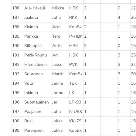
186
Ala-Käkelä
Miikka
HBK
3
0
12
187
Jaakola
Juha
RKK
1
4
25
188
Kivinen
Arto
KouBk
2
1
18
189
Parikka
Tero
P-HBK
2
1
16
190
Sillanpää
Antti
HBK
3
0
15
191
Perä-Rouhu
Ari
HSK
1
3
25
192
Hämäläinen
Jesse
PVK
1
3
22
193
Suuronen
Martti
KemBk
1
3
20
194
Vulli
Janne
TBK
1
1
16
195
Inkinen
Jarmo
LK
1
1
16
196
Suomalainen
Jari
LP-90
1
1
16
197
Paajanen
Juha
K-UBK
1
1
15
198
Rusi
Jukka
KK-79
1
1
15
199
Parviainen
Jukka
KouBk
1
1
13