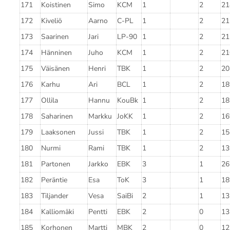
171
Koistinen
Simo
KCM
1
2
21
172
Kiveliö
Aarno
C-PL
1
2
21
173
Saarinen
Jari
LP-90
1
2
21
174
Hänninen
Juho
KCM
1
2
21
175
Väisänen
Henri
TBK
1
2
20
176
Karhu
Ari
BCL
1
2
18
177
Ollila
Hannu
KouBk
1
2
18
178
Saharinen
Markku
JoKK
1
2
16
179
Laaksonen
Jussi
TBK
1
2
15
180
Nurmi
Rami
TBK
1
2
13
181
Partonen
Jarkko
EBK
3
1
26
182
Peräntie
Esa
ToK
3
1
18
183
Tiljander
Vesa
SaiBi
2
1
13
184
Kalliomäki
Pentti
EBK
2
0
13
185
Korhonen
Martti
MBK
2
0
12