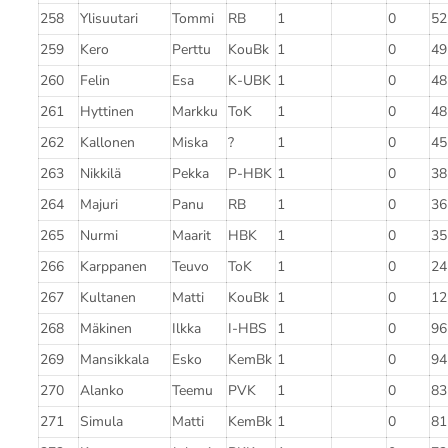
258
Ylisuutari
Tommi
RB
1
0
52
259
Kero
Perttu
KouBk
1
0
49
260
Felin
Esa
K-UBK
1
0
48
261
Hyttinen
Markku
ToK
1
0
48
262
Kallonen
Miska
?
1
0
45
263
Nikkilä
Pekka
P-HBK
1
0
38
264
Majuri
Panu
RB
1
0
36
265
Nurmi
Maarit
HBK
1
0
35
266
Karppanen
Teuvo
ToK
1
0
24
267
Kultanen
Matti
KouBk
1
0
12
268
Mäkinen
Ilkka
I-HBS
1
0
96
269
Mansikkala
Esko
KemBk
1
0
94
270
Alanko
Teemu
PVK
1
0
83
271
Simula
Matti
KemBk
1
0
81