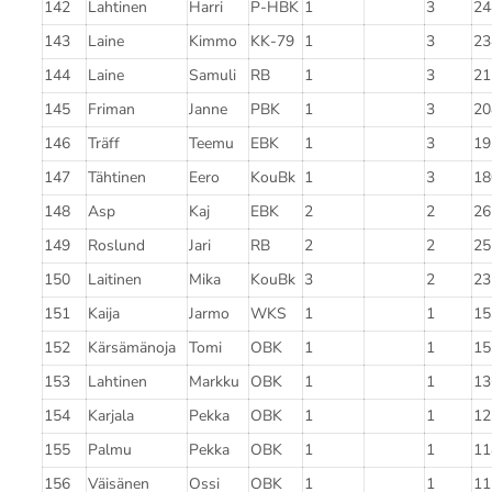
142
Lahtinen
Harri
P-HBK
1
3
24
143
Laine
Kimmo
KK-79
1
3
23
144
Laine
Samuli
RB
1
3
21
145
Friman
Janne
PBK
1
3
20
146
Träff
Teemu
EBK
1
3
19
147
Tähtinen
Eero
KouBk
1
3
18
148
Asp
Kaj
EBK
2
2
26
149
Roslund
Jari
RB
2
2
25
150
Laitinen
Mika
KouBk
3
2
23
151
Kaija
Jarmo
WKS
1
1
15
152
Kärsämänoja
Tomi
OBK
1
1
15
153
Lahtinen
Markku
OBK
1
1
13
154
Karjala
Pekka
OBK
1
1
12
155
Palmu
Pekka
OBK
1
1
11
156
Väisänen
Ossi
OBK
1
1
11