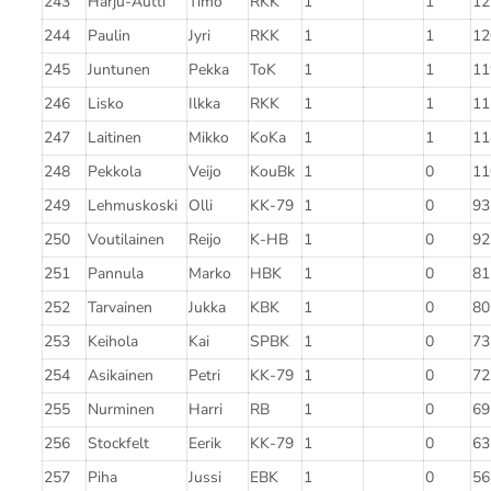
243
Harju-Autti
Timo
RKK
1
1
12
244
Paulin
Jyri
RKK
1
1
12
245
Juntunen
Pekka
ToK
1
1
11
246
Lisko
Ilkka
RKK
1
1
11
247
Laitinen
Mikko
KoKa
1
1
11
248
Pekkola
Veijo
KouBk
1
0
11
249
Lehmuskoski
Olli
KK-79
1
0
93
250
Voutilainen
Reijo
K-HB
1
0
92
251
Pannula
Marko
HBK
1
0
81
252
Tarvainen
Jukka
KBK
1
0
80
253
Keihola
Kai
SPBK
1
0
73
254
Asikainen
Petri
KK-79
1
0
72
255
Nurminen
Harri
RB
1
0
69
256
Stockfelt
Eerik
KK-79
1
0
63
257
Piha
Jussi
EBK
1
0
56