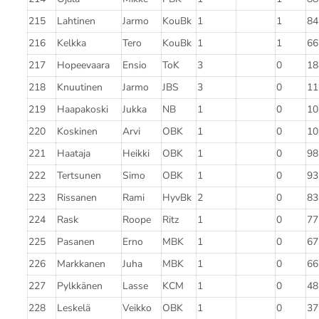
215
Lahtinen
Jarmo
KouBk
1
1
84
216
Kelkka
Tero
KouBk
1
1
66
217
Hopeevaara
Ensio
ToK
3
0
18
218
Knuutinen
Jarmo
JBS
3
0
11
219
Haapakoski
Jukka
NB
1
0
10
220
Koskinen
Arvi
OBK
1
0
10
221
Haataja
Heikki
OBK
1
0
98
222
Tertsunen
Simo
OBK
1
0
93
223
Rissanen
Rami
HyvBk
2
0
83
224
Rask
Roope
Ritz
1
0
77
225
Pasanen
Erno
MBK
1
0
67
226
Markkanen
Juha
MBK
1
0
66
227
Pylkkänen
Lasse
KCM
1
0
48
228
Leskelä
Veikko
OBK
1
0
37