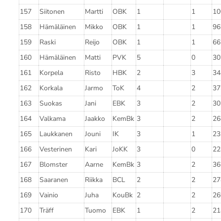
157
Siitonen
Martti
OBK
1
1
10
158
Hämäläinen
Mikko
OBK
1
1
96
159
Raski
Reijo
OBK
1
1
66
160
Hämäläinen
Matti
PVK
5
0
30
161
Korpela
Risto
HBK
2
3
34
162
Korkala
Jarmo
ToK
4
2
37
163
Suokas
Jani
EBK
3
2
30
164
Valkama
Jaakko
KemBk
3
2
26
165
Laukkanen
Jouni
IK
3
1
23
166
Vesterinen
Kari
JoKK
3
0
22
167
Blomster
Aarne
KemBk
3
2
36
168
Saaranen
Riikka
BCL
2
2
27
169
Vainio
Juha
KouBk
2
2
26
170
Träff
Tuomo
EBK
1
2
21