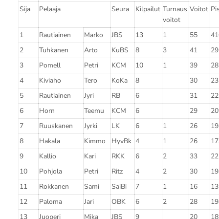
Sija
Pelaaja
Seura
Kilpailut
Turnaus
Voitot
Pi
voitot
1
Rautiainen
Marko
JBS
13
1
55
41
2
Tuhkanen
Arto
KuBS
8
3
41
29
3
Pomell
Petri
KCM
10
1
39
28
4
Kiviaho
Tero
KoKa
8
30
23
5
Rautiainen
Jyri
RB
6
31
22
6
Horn
Teemu
KCM
6
29
20
7
Ruuskanen
Jyrki
LK
6
1
26
19
8
Hakala
Kimmo
HyvBk
4
1
26
17
9
Kallio
Kari
RKK
6
2
33
22
10
Pohjola
Petri
Ritz
4
2
30
19
11
Rokkanen
Sami
SaiBi
7
1
16
13
12
Paloma
Jari
OBK
6
2
28
19
13
Juoperi
Mika
JBS
9
20
18