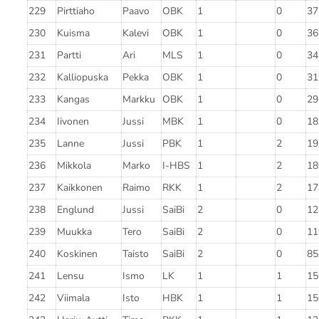
229
Pirttiaho
Paavo
OBK
1
0
37
230
Kuisma
Kalevi
OBK
1
0
36
231
Partti
Ari
MLS
1
0
34
232
Kalliopuska
Pekka
OBK
1
0
31
233
Kangas
Markku
OBK
1
0
29
234
Iivonen
Jussi
MBK
1
0
18
235
Lanne
Jussi
PBK
1
2
19
236
Mikkola
Marko
I-HBS
1
2
18
237
Kaikkonen
Raimo
RKK
1
2
17
238
Englund
Jussi
SaiBi
2
0
12
239
Muukka
Tero
SaiBi
2
0
11
240
Koskinen
Taisto
SaiBi
2
0
85
241
Lensu
Ismo
LK
1
1
15
242
Viimala
Isto
HBK
1
1
15