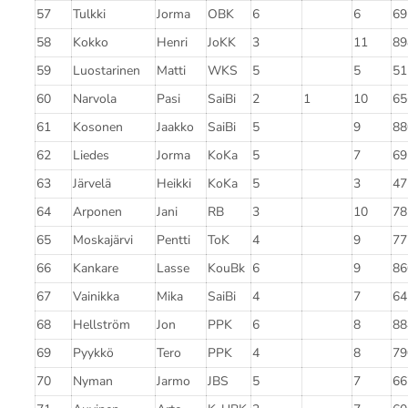
57
Tulkki
Jorma
OBK
6
6
69
58
Kokko
Henri
JoKK
3
11
89
59
Luostarinen
Matti
WKS
5
5
51
60
Narvola
Pasi
SaiBi
2
1
10
65
61
Kosonen
Jaakko
SaiBi
5
9
88
62
Liedes
Jorma
KoKa
5
7
69
63
Järvelä
Heikki
KoKa
5
3
47
64
Arponen
Jani
RB
3
10
78
65
Moskajärvi
Pentti
ToK
4
9
77
66
Kankare
Lasse
KouBk
6
9
86
67
Vainikka
Mika
SaiBi
4
7
64
68
Hellström
Jon
PPK
6
8
88
69
Pyykkö
Tero
PPK
4
8
79
70
Nyman
Jarmo
JBS
5
7
66