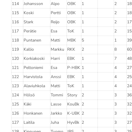
114
Johansson
Alpo
OBK
1
2
18
115
Koski
Pertti
OBK
1
2
18
116
Stark
Reijo
OBK
1
2
17
117
Perätie
Esa
ToK
1
2
15
118
Puntanen
Matti
MBK
5
1
39
119
Kallio
Markku
RKK
2
8
60
120
Korkiakoski
Harri
EBK
1
7
48
121
Peltoniemi
Esa
P-HBK
1
4
27
122
Harvistola
Anssi
EBK
1
4
25
123
Alaviuhkola
Matti
ToK
1
4
24
124
Hölsö
Tommi
Story
2
3
36
125
Käki
Lasse
KouBk
2
3
32
126
Honkanen
Jarkko
K-UBK
2
3
32
127
Laitila
Juha
HyvBk
2
3
27
128
Kinnunen
Tuomo
JBS
2
3
25