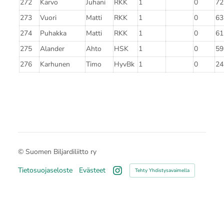
272
Karvo
Juhani
RKK
1
0
72
273
Vuori
Matti
RKK
1
0
63
274
Puhakka
Matti
RKK
1
0
61
275
Alander
Ahto
HSK
1
0
59
276
Karhunen
Timo
HyvBk
1
0
24
©
Suomen Biljardiliitto ry
Tietosuojaseloste
Evästeet
Tehty Yhdistysavaimella
Instagram