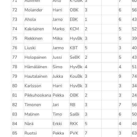
71
Auvinen
Arto
K-UBK
3
7
60
72
Molander
Harri
OBK
3
6
56
73
Ahola
Jarno
EBK
1
6
43
74
Kakriainen
Marko
KCM
2
5
52
75
Riekkinen
Miika
HyvBk
3
5
39
76
Liuski
Jarmo
KBT
5
3
40
77
Holopainen
Jussi
SeBK
2
5
43
78
Hämäläinen
Simo
HyvBk
4
4
51
79
Hautalainen
Jukka
KouBk
3
9
74
80
Karlsson
Harri
HyvBk
3
3
34
81
Pikkuhookana
Pekka
OBK
2
3
24
82
Timonen
Jari
RB
3
7
56
83
Malinen
Timo
SaiBi
3
6
50
84
Närä
Erkki
RKK
5
4
48
85
Ruotsi
Pekka
PVK
7
3
63