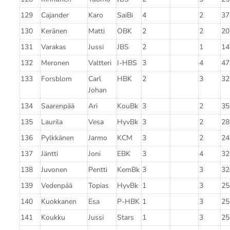
129
Cajander
Karo
SaiBi
4
2
37
130
Keränen
Matti
OBK
2
2
20
131
Varakas
Jussi
JBS
2
1
14
132
Meronen
Valtteri
I-HBS
3
4
47
133
Forsblom
Carl
HBK
2
3
32
Johan
134
Saarenpää
Ari
KouBk
3
2
35
135
Laurila
Vesa
HyvBk
3
2
28
136
Pylkkänen
Jarmo
KCM
3
2
24
137
Jäntti
Joni
EBK
3
4
32
138
Juvonen
Pentti
KemBk
3
3
32
139
Vedenpää
Topias
HyvBk
1
3
25
140
Kuokkanen
Esa
P-HBK
1
3
25
141
Koukku
Jussi
Stars
1
3
25