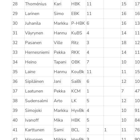
28
Thoménius
Kari
HBK
11
15
17
29
Larinen
Simo
EBK
11
16
16
30
Juhanila
Markku
P-HBK
6
16
13
31
Väyrynen
Hannu
KuBS
4
14
11
32
Pasanen
Ville
Ritz
3
18
12
33
Hernesniemi
Pekka
RKK
4
14
11
34
Heino
Tapani
OBK
7
10
10
35
Laine
Hannu
KouBk
11
11
15
36
Sipiläinen
Jani
SaiBi
6
12
10
37
Laatunen
Pekka
KCM
1
7
47
38
Sudensalmi
Arto
LK
5
12
10
39
Simojoki
Markku
HyvBk
4
10
91
40
Ivanoff
Mika
HBK
5
10
84
41
Karttunen
Sami
BCL
2
1
11
76
42
Hirvonen
Miikka
HyvBk
3
11
90