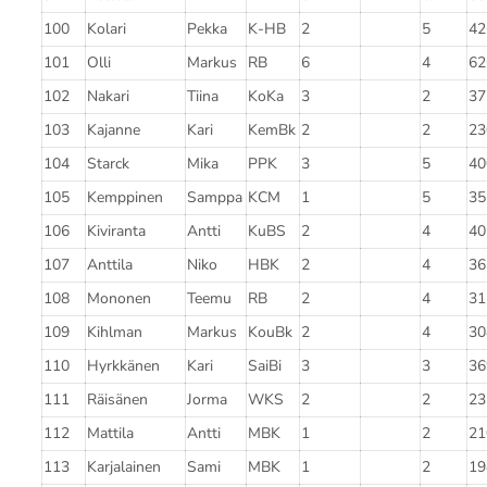
100
Kolari
Pekka
K-HB
2
5
42
101
Olli
Markus
RB
6
4
62
102
Nakari
Tiina
KoKa
3
2
37
103
Kajanne
Kari
KemBk
2
2
23
104
Starck
Mika
PPK
3
5
40
105
Kemppinen
Samppa
KCM
1
5
35
106
Kiviranta
Antti
KuBS
2
4
40
107
Anttila
Niko
HBK
2
4
36
108
Mononen
Teemu
RB
2
4
31
109
Kihlman
Markus
KouBk
2
4
30
110
Hyrkkänen
Kari
SaiBi
3
3
36
111
Räisänen
Jorma
WKS
2
2
23
112
Mattila
Antti
MBK
1
2
21
113
Karjalainen
Sami
MBK
1
2
19