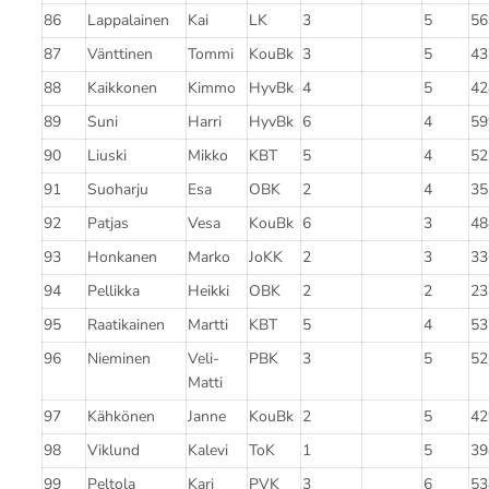
86
Lappalainen
Kai
LK
3
5
56
87
Vänttinen
Tommi
KouBk
3
5
43
88
Kaikkonen
Kimmo
HyvBk
4
5
42
89
Suni
Harri
HyvBk
6
4
59
90
Liuski
Mikko
KBT
5
4
52
91
Suoharju
Esa
OBK
2
4
35
92
Patjas
Vesa
KouBk
6
3
48
93
Honkanen
Marko
JoKK
2
3
33
94
Pellikka
Heikki
OBK
2
2
23
95
Raatikainen
Martti
KBT
5
4
53
96
Nieminen
Veli-
PBK
3
5
52
Matti
97
Kähkönen
Janne
KouBk
2
5
42
98
Viklund
Kalevi
ToK
1
5
39
99
Peltola
Kari
PVK
3
6
53