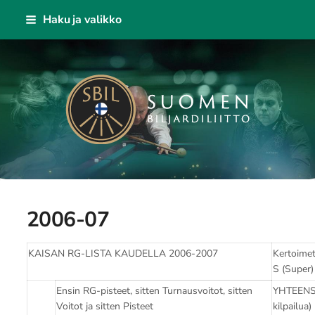
Siirry
Haku ja valikko
sivun
sisältöön
KAISA - Suomen Biljardiliitto ry
2006-07
KAISAN RG-LISTA KAUDELLA 2006-2007
Kertoimet
S (Super)
Ensin RG-pisteet, sitten Turnausvoitot, sitten
YHTEENS
Voitot ja sitten Pisteet
kilpailua)