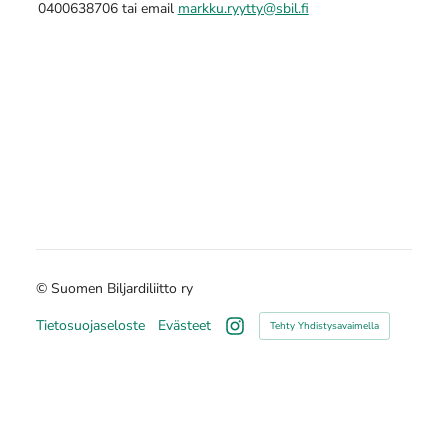
0400638706 tai email
markku.ryytty@sbil.fi
©
Suomen Biljardiliitto ry
Tietosuojaseloste
Evästeet
Tehty Yhdistysavaimella
Instagram