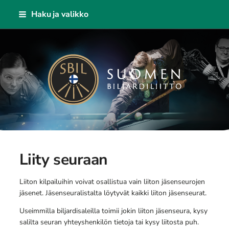
Siirry
Haku ja valikko
sivun
sisältöön
Suomen Biljardiliitto ry
Liity seuraan
Liiton kilpailuihin voivat osallistua vain liiton jäsenseurojen
jäsenet. Jäsenseuralistalta löytyvät kaikki liiton jäsenseurat.
Useimmilla biljardisaleilla toimii jokin liiton jäsenseura, kysy
salilta seuran yhteyshenkilön tietoja tai kysy liitosta puh.