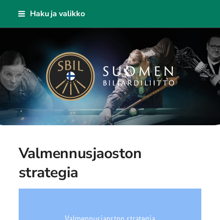
Siirry
Haku ja valikko
sivun
sisältöön
Suomen Biljardiliitto ry
Valmennusjaoston
strategia