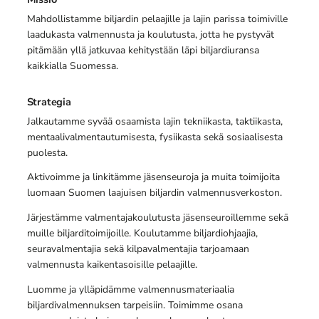
Mahdollistamme biljardin pelaajille ja lajin parissa toimiville
laadukasta valmennusta ja koulutusta, jotta he pystyvät
pitämään yllä jatkuvaa kehitystään läpi biljardiuransa
kaikkialla Suomessa.
Strategia
Jalkautamme syvää osaamista lajin tekniikasta, taktiikasta,
mentaalivalmentautumisesta, fysiikasta sekä sosiaalisesta
puolesta.
Aktivoimme ja linkitämme jäsenseuroja ja muita toimijoita
luomaan Suomen laajuisen biljardin valmennusverkoston.
Järjestämme valmentajakoulutusta jäsenseuroillemme sekä
muille biljarditoimijoille. Koulutamme biljardiohjaajia,
seuravalmentajia sekä kilpavalmentajia tarjoamaan
valmennusta kaikentasoisille pelaajille.
Luomme ja ylläpidämme valmennusmateriaalia
biljardivalmennuksen tarpeisiin. Toimimme osana