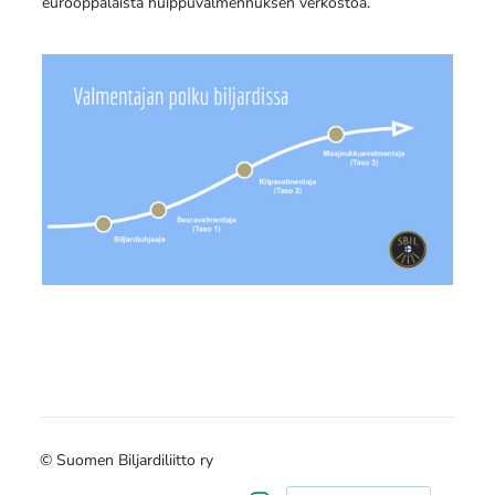
eurooppalaista huippuvalmennuksen verkostoa.
©
Suomen Biljardiliitto ry