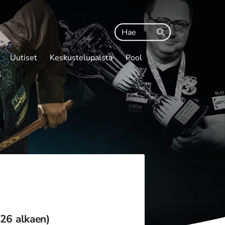
Haku
Hae
Uutiset
Keskustelupalsta
Pool
l
26 alkaen)