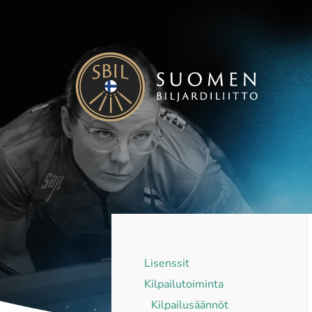
Siirry
sivun
sisältöön
Suomen Biljardiliitto ry
Lisenssit
Kilpailutoiminta
Kilpailusäännöt