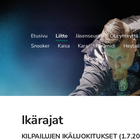
Etusivu
Liitto
Jäsenseurat
Ota yhteyttä
Snooker
Kaisa
Kara
Pyramidi
Heybal
Ikärajat
KILPAILUJEN IKÄLUOKITUKSET (1.7.20