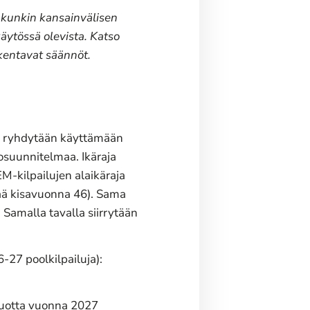
 kunkin kansainvälisen
käytössä olevista. Katso
rkentavat säännöt.
sa ryhdytään käyttämään
tosuunnitelmaa. Ikäraja
M-kilpailujen alaikäraja
tää kisavuonna 46). Sama
 Samalla tavalla siirrytään
-27 poolkilpailuja):
vuotta vuonna 2027