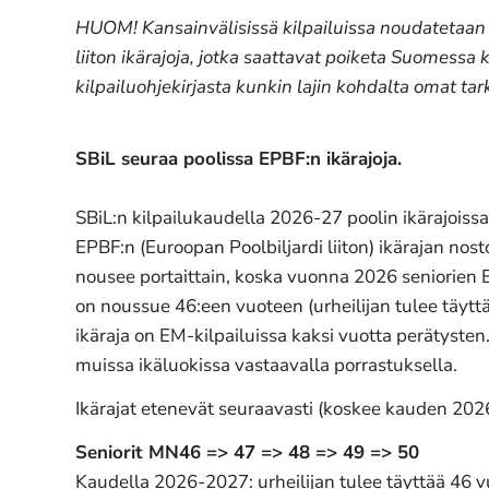
HUOM! Kansainvälisissä kilpailuissa noudatetaan
liiton ikärajoja, jotka saattavat poiketa Suomessa 
kilpailuohjekirjasta kunkin lajin kohdalta omat ta
SBiL seuraa poolissa EPBF:n ikärajoja.
SBiL:n kilpailukaudella 2026-27 poolin ikärajois
EPBF:n (Euroopan Poolbiljardi liiton) ikärajan nos
nousee portaittain, koska vuonna 2026 seniorien E
on noussue 46:een vuoteen (urheilijan tulee täyt
ikäraja on EM-kilpailuissa kaksi vuotta perätysten.
muissa ikäluokissa vastaavalla porrastuksella.
Ikärajat etenevät seuraavasti (koskee kauden 2026
Seniorit MN46 => 47 => 48 => 49 => 50
Kaudella 2026-2027: urheilijan tulee täyttää 46 