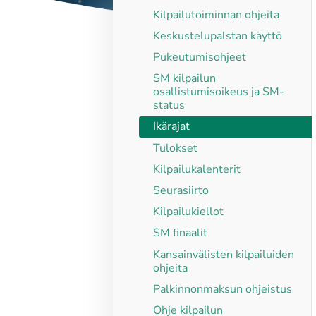
Kilpailutoiminnan ohjeita
Keskustelupalstan käyttö
Pukeutumisohjeet
SM kilpailun
osallistumisoikeus ja SM-
status
Ikärajat
Tulokset
Kilpailukalenterit
Seurasiirto
Kilpailukiellot
SM finaalit
Kansainvälisten kilpailuiden
ohjeita
Palkinnonmaksun ohjeistus
Ohje kilpailun