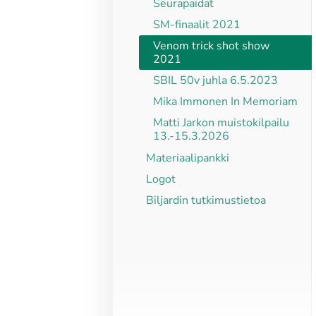
Seurapaidat
SM-finaalit 2021
Venom trick shot show
2021
SBIL 50v juhla 6.5.2023
Mika Immonen In Memoriam
Matti Jarkon muistokilpailu
13.-15.3.2026
Materiaalipankki
Logot
Biljardin tutkimustietoa