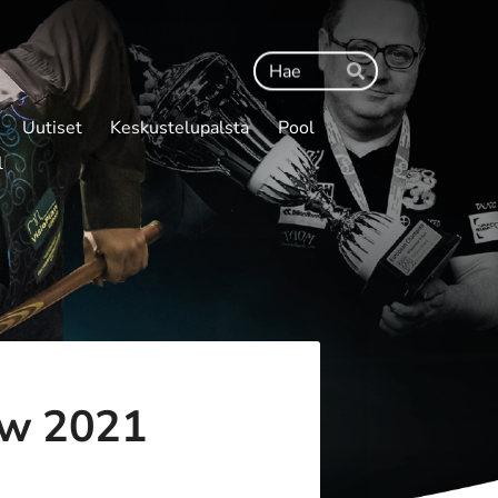
Haku
Hae
Uutiset
Keskustelupalsta
Pool
l
ow 2021