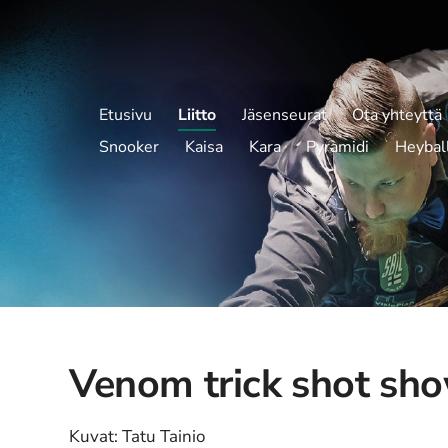
Etusivu
Liitto
Jäsenseurat
Ota yhteyttä
Snooker
Kaisa
Kara
Pyramidi
Heybal
Venom trick shot sh
Kuvat: Tatu Tainio