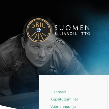
Siirry
sivun
sisältöön
Suomen Biljardiliitto ry
Lisenssit
Kilpailutoiminta
Valmennus- ja