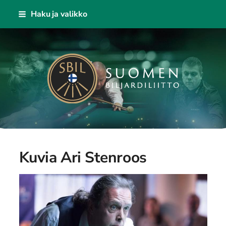
Siirry
Haku ja valikko
sivun
sisältöön
KAISA - Suomen Biljardiliitto ry
Kuvia Ari Stenroos