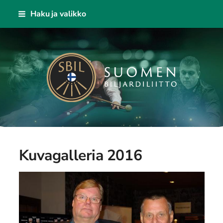
Siirry
Haku ja valikko
sivun
sisältöön
KAISA - Suomen Biljardiliitto ry
Kuvagalleria 2016