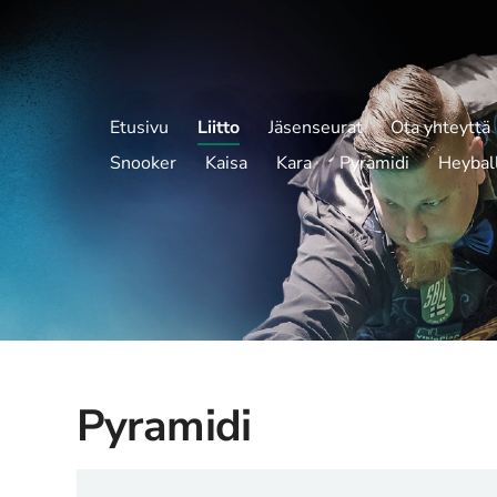
Etusivu
Liitto
Jäsenseurat
Ota yhteyttä
Snooker
Kaisa
Kara
Pyramidi
Heybal
Pyramidi