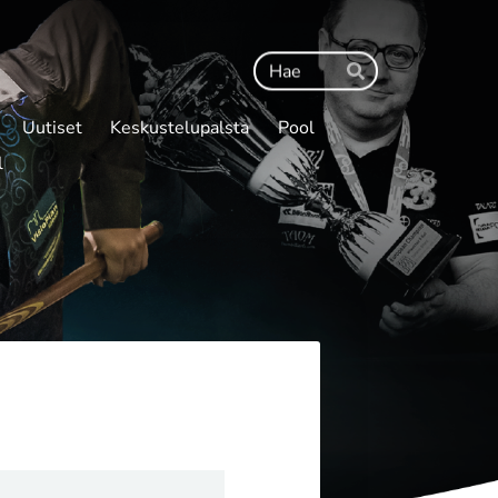
Haku
Hae
Uutiset
Keskustelupalsta
Pool
l