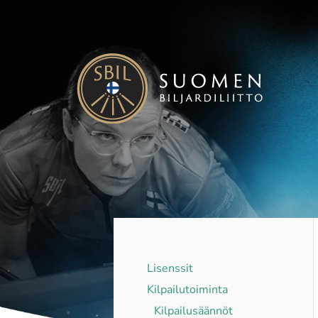
Siirry
sivun
sisältöön
Suomen Biljardiliitto ry
Lisenssit
Kilpailutoiminta
Kilpailusäännöt