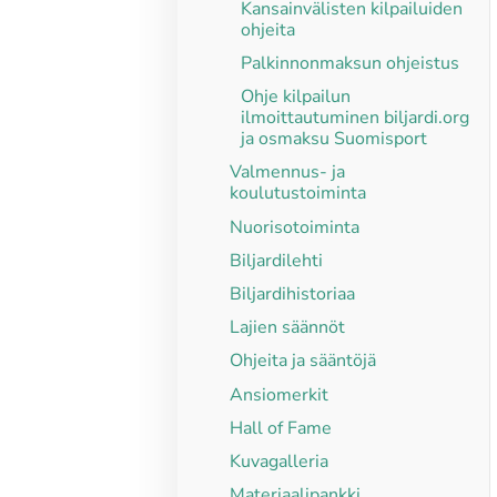
Kansainvälisten kilpailuiden
ohjeita
Palkinnonmaksun ohjeistus
Ohje kilpailun
ilmoittautuminen biljardi.org
ja osmaksu Suomisport
Valmennus- ja
koulutustoiminta
Nuorisotoiminta
Biljardilehti
Biljardihistoriaa
Lajien säännöt
Ohjeita ja sääntöjä
Ansiomerkit
Hall of Fame
Kuvagalleria
Materiaalipankki