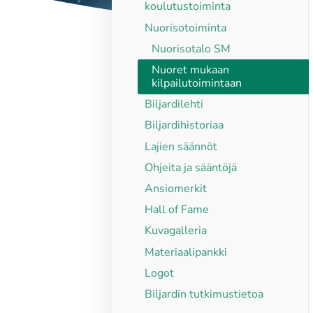
koulutustoiminta
Nuorisotoiminta
Nuorisotalo SM
Nuoret mukaan
kilpailutoimintaan
Biljardilehti
Biljardihistoriaa
Lajien säännöt
Ohjeita ja sääntöjä
Ansiomerkit
Hall of Fame
Kuvagalleria
Materiaalipankki
Logot
Biljardin tutkimustietoa