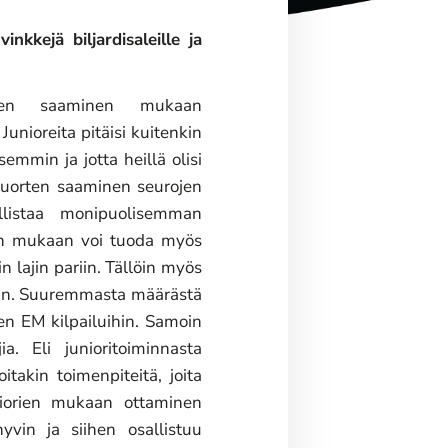
nkkejä biljardisaleille ja
ajien saaminen mukaan
Junioreita pitäisi kuitenkin
semmin ja jotta heillä olisi
Nuorten saaminen seurojen
llistaa monipuolisemman
nen mukaan voi tuoda myös
 lajin pariin. Tällöin myös
taan. Suuremmasta määrästä
ien EM kilpailuihin. Samoin
a. Eli junioritoiminnasta
oitakin toimenpiteitä, joita
uniorien mukaan ottaminen
yvin ja siihen osallistuu