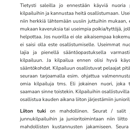
Tietysti saleilla jo ennestään käyviä nuoria 
kilpailuihin ja kannustaa heitä osallistumaan. Use
niin herkkiä lähtemään uusiin juttuihin mukaan, 
mukaan kaveruksia tai useimpia poikia/tyttöjä, j
helpottaa. Jos nuorilla ei ole aikaisempaa kokemus
ei saisi olla este osallistumiselle. Useimmat nu
lajia ja pienellä sääntöopastuksella varmast
kilpailuun. Ja kilpailua ennen olisi hyvä käy
sääntökohdat. Kilpailuun osallistuvat pelaajat p
seuraan tarjoamalla esim. ohjattua valmennusta 
omia kilpailuja tms. Eli jokainen nuori, joka t
saamaan sinne toistekin. Kilpailuihin osallistuvill
osallistua kauden aikana liiton järjestämiin junioril
Liiton tuki
on mahdollinen. Seurat / salit 
junnukilpailuihin ja junioritoimintaan niin liit
mahdollisten kustannusten jakamiseen. Seura 