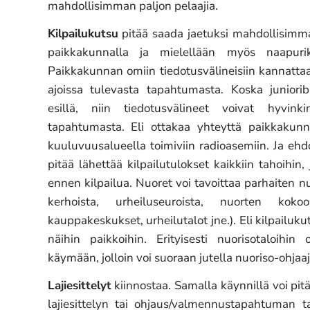
mahdollisimman paljon pelaajia.
Kilpailukutsu
pitää saada jaetuksi mahdollisimma
paikkakunnalla ja mielellään myös naapurik
Paikkakunnan omiin tiedotusvälineisiin kannattaa
ajoissa tulevasta tapahtumasta. Koska juniorib
esillä, niin tiedotusvälineet voivat hyvink
tapahtumasta. Eli ottakaa yhteyttä paikkakunnal
kuuluvuusalueella toimiviin radioasemiin. Ja ehd
pitää lähettää kilpailutulokset kaikkiin tahoihin,
ennen kilpailua. Nuoret voi tavoittaa parhaiten nu
kerhoista, urheiluseuroista, nuorten kokoon
kauppakeskukset, urheilutalot jne.). Eli kilpailuk
näihin paikkoihin. Erityisesti nuorisotaloihin
käymään, jolloin voi suoraan jutella nuoriso-ohjaa
Lajiesittelyt
kiinnostaa. Samalla käynnillä voi pi
lajiesittelyn tai ohjaus/valmennustapahtuman tai