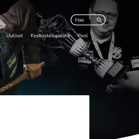
Haku
Hae
Uutiset
Keskustelupalsta
Pool
l