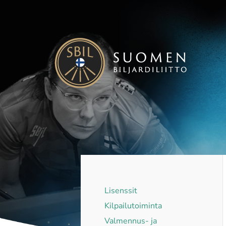
Siirry
sivun
sisältöön
Suomen Biljardiliitto ry
Lisenssit
Kilpailutoiminta
Valmennus- ja