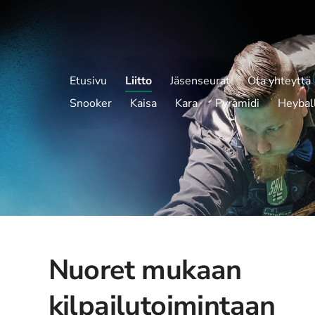
Etusivu
Liitto
Jäsenseurat
Ota yhteyttä
Snooker
Kaisa
Kara
Pyramidi
Heybal
Nuoret mukaan
kilpailutoimintaan