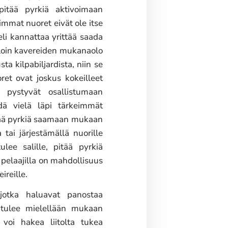
pitää pyrkiä aktivoimaan
immat nuoret eivät ole itse
eli kannattaa yrittää saada
olloin kavereiden mukanaolo
ta kilpabiljardista, niin se
oret ovat joskus kokeilleet
i pystyvät osallistumaan
dä vielä läpi tärkeimmät
itää pyrkiä saamaan mukaan
tai järjestämällä nuorille
ulee salille, pitää pyrkiä
a pelaajilla on mahdollisuus
eireille.
jotka haluavat panostaa
to tulee mielellään mukaan
voi hakea liitolta tukea