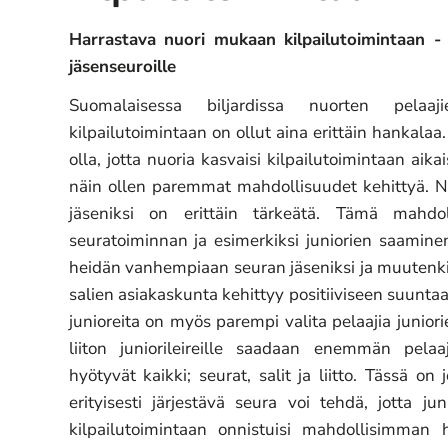
Harrastava nuori mukaan kilpailutoimintaan - vi
jäsenseuroille
Suomalaisessa biljardissa nuorten pela
kilpailutoimintaan on ollut aina erittäin hankalaa. 
olla, jotta nuoria kasvaisi kilpailutoimintaan aikai
näin ollen paremmat mahdollisuudet kehittyä. 
jäseniksi on erittäin tärkeätä. Tämä mahdo
seuratoiminnan ja esimerkiksi juniorien saami
heidän vanhempiaan seuran jäseniksi ja muutenkin
salien asiakaskunta kehittyy positiiviseen suun
junioreita on myös parempi valita pelaajia junior
liiton juniorileireille saadaan enemmän pelaaji
hyötyvät kaikki; seurat, salit ja liitto. Tässä on j
erityisesti järjestävä seura voi tehdä, jotta j
kilpailutoimintaan onnistuisi mahdollisimman h