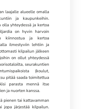
n laajalle alueelle omalla
untiin ja kaupunkeihin.
 olla yhteydessä ja kertoa
iljardia on hyvin harvoin
in kiinnostua ja kertoa
la ilmestyviin lehtiin ja
ottomasti kilpailun jälkeen
 joihin on ollut yhteydessä
orisotaloilta, seurakuntien
tumispaikoista (koulut,
utsu pitää saada toimitettua
 olisi parasta mennä itse
jien ja nuorten kanssa.
tää pienen tai kattavamman
 jopa järjestää kilpailun.